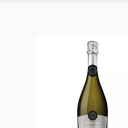
Phụ kiện gia
Bao bì gia đì
Thùng
Sản phẩm bảo
Diệt côn trùn
Làm mát khô