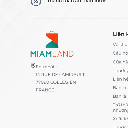
Thanh toán an toàn 100%
Liên 
Về chú
Câu hỏ
Cửa h
Entrepôt :
Thương
14 RUE DE LAMIRAULT
Liên h
77090 COLLEGIEN
Bạn là
FRANCE
Bạn là
Trở th
nhượn
Xuất k
Thươn