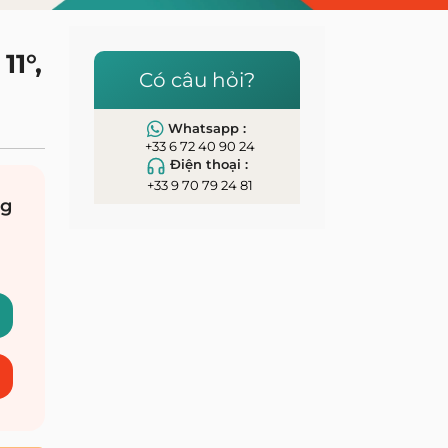
11°,
Có câu hỏi?
Whatsapp :
+33 6 72 40 90 24
Điện thoại :
+33 9 70 79 24 81
ng