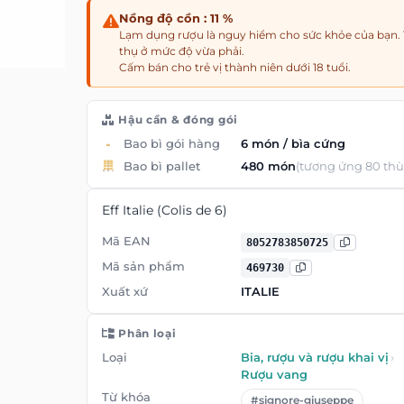
Nồng độ cồn : 11 %
Lạm dụng rượu là nguy hiểm cho sức khỏe của bạn. 
thụ ở mức độ vừa phải.
Cấm bán cho trẻ vị thành niên dưới 18 tuổi.
Hậu cần & đóng gói
Bao bì gói hàng
6 món / bìa cứng
Bao bì pallet
480 món
(tương ứng 80 th
Eff Italie (Colis de 6)
Mã EAN
8052783850725
Mã sản phẩm
469730
Xuất xứ
ITALIE
Phân loại
Loại
Bia, rượu và rượu khai vị
›
Rượu vang
Từ khóa
#signore-giuseppe