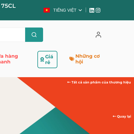
 75CL
TIẾNG VIỆT
e
a hàng
Những cơ
Giá
hanh
hội
rẻ
Tất cả sản phẩm của thương hiệu
Quay lại