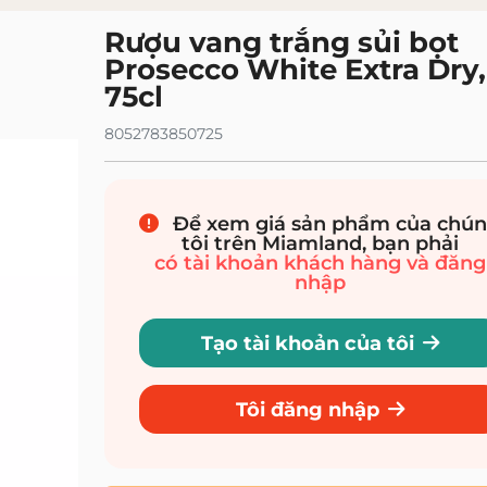
 đình
Rửa và bảo trì vải lanh
Rượu vang trắng sủi bọt
nh
Bọt biển và găng tay
Bảo trì máy
Bột giặt chuyên dụng
Chất tẩy rửa tổng quát
Tẩy vết bẩn
Prosecco White Extra Dry, 
75cl
 trì
Sản phẩm gia dụng sinh thái
g và bẫy
Sản phẩm rửa chén và bảo trì hữu cơ
8052783850725
ng khí
Nến
Thuốc trừ sâu
Để xem giá sản phẩm của chú
tôi trên Miamland, bạn phải
có tài khoản khách hàng và đăng
nhập
Tạo tài khoản của tôi
Tôi đăng nhập