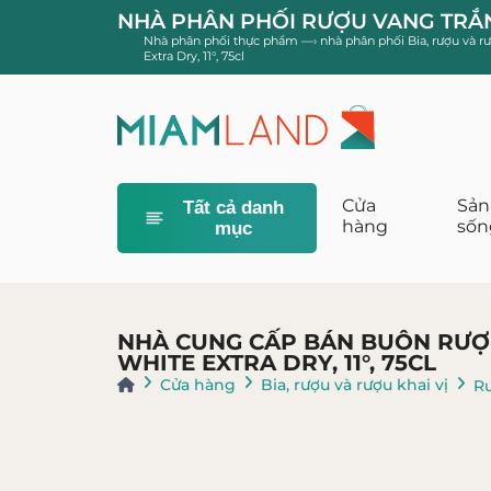
NHÀ PHÂN PHỐI RƯỢU VANG TRẮNG
Nhà phân phối thực phẩm
—›
nhà phân phối Bia, rượu và r
Extra Dry, 11°, 75cl
Cửa
Sản
Tất cả danh
hàng
sốn
mục
Khăn giấy, kh
NHÀ CUNG CẤP BÁN BUÔN RƯỢ
WHITE EXTRA DRY, 11°, 75CL
Cửa hàng
Bia, rượu và rượu khai vị
R