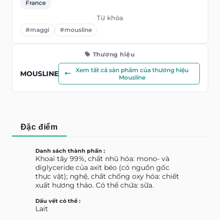
France
Từ khóa
#maggi
#mousline
Thương hiệu
Xem tất cả sản phẩm của thương hiệu
MOUSLINE
Mousline
Đặc điểm
Danh sách thành phần :
Khoai tây 99%, chất nhũ hóa: mono- và
diglyceride của axit béo (có nguồn gốc
thực vật); nghệ, chất chống oxy hóa: chiết
xuất hương thảo. Có thể chứa: sữa.
Dấu vết có thể :
Lait