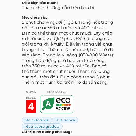
Điều kiện bảo quản :
Tham khảo hướng dẫn trên bao bì
Mẹo chuẩn bị:
5 phút cho 4 người (1 gói). Trong nồi: trong
nồi, đun sôi 350 ml nước và 400 ml sữa.
Bạn có thể thêm một chút muối. Lấy chảo
ra khỏi bếp và đợi 2 phút. Đổ nội dung của
gói trong khi khuấy. Để yên trong vài phút
trong chảo. Thêm một núm bơ, trộn, nó đã
sẵn sàng. Trong lò vi sóng (850-900 Watts):
Trong hộp đựng phù hợp với lò vi sóng,
trộn 350 ml nước và 400 ml sữa. Bạn có
thể thêm một chút muối. Thêm nội dung
của gói, trộn đều. Đun nóng trong 5 phút.
Thêm một núm bơ, trộn, nó đã sẵn sàng.
NOVA
ECO-SCORE
No colorings
Nutriscore
Nutriscore grade a
Giá trị dinh dưỡng cho 100g :