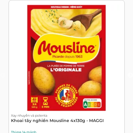
Xay nhuyễn và polenta
X
Khoai tây nghiền Mousline 4x130g - MAGGI
K
Thùng 14 mảnh
T