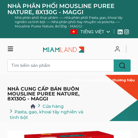
NHÀ PHÂN PHỐI MOUSLINE PUREE
NATURE, 8X130G - MAGGI
Nhà phân phối thực phẩm
—›
nhà phân phối Pasta, gạo, khoai tây
nghiền và tinh bột
—›
Nhà phân phối Xay nhuyễn và polenta
—›
Mousline Puree Nature, 8x130g - MAGGI
TIẾNG VIỆT
Cửa hàng
Đăng nhập
Đăng ký
Tất cả sản phẩm của thương hiệu
NHÀ CUNG CẤP BÁN BUÔN
MOUSLINE PUREE NATURE,
8X130G - MAGGI
Cửa hàng
Pasta, gạo, khoai tây nghiền và
tinh bột
Xay nhuyễn và polenta
Quay lại