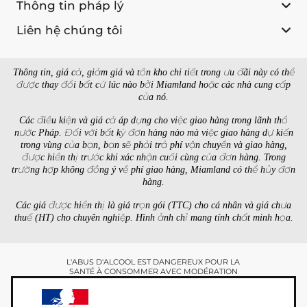
Thông tin pháp lý
Liên hệ chúng tôi
Thông tin, giá cả, giảm giá và tồn kho chi tiết trong ưu đãi này có thể
được thay đổi bất cứ lúc nào bởi Miamland hoặc các nhà cung cấp
của nó.
Các điều kiện và giá cả áp dụng cho việc giao hàng trong lãnh thổ
nước Pháp. Đối với bất kỳ đơn hàng nào mà việc giao hàng dự kiến
trong vùng của bạn, bạn sẽ phải trả phí vận chuyển và giao hàng,
được hiển thị trước khi xác nhận cuối cùng của đơn hàng. Trong
trường hợp không đồng ý về phí giao hàng, Miamland có thể hủy đơn
hàng.
Các giá được hiển thị là giá trọn gói (TTC) cho cá nhân và giá chưa
thuế (HT) cho chuyên nghiệp. Hình ảnh chỉ mang tính chất minh họa.
L'ABUS D'ALCOOL EST DANGEREUX POUR LA
SANTÉ À CONSOMMER AVEC MODÉRATION