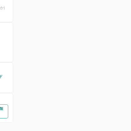
か)
ド
の製