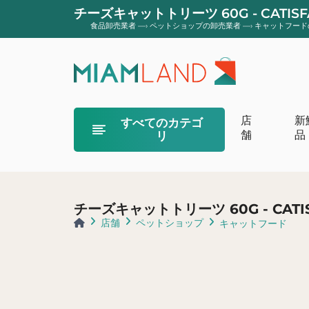
チーズキャットトリーツ 60G - CATIS
食品卸売業者
—›
ペットショップの卸売業者
—›
キャットフード
店
新
すべてのカテゴ
舗
品
リ
オーガニックク
オーガニックの
チーズキャットトリーツ 60G - CATI
オーガニックバ
店舗
ペットショップ
キャットフード
オーガニックヨ
フロマージュ 