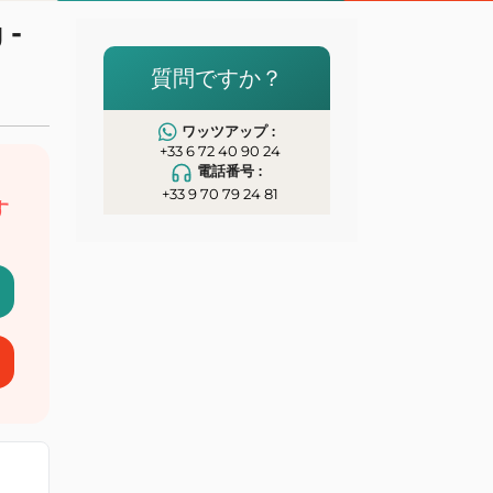
-
イ
質問ですか？
ワッツアップ :
+33 6 72 40 90 24
電話番号 :
、
+33 9 70 79 24 81
す