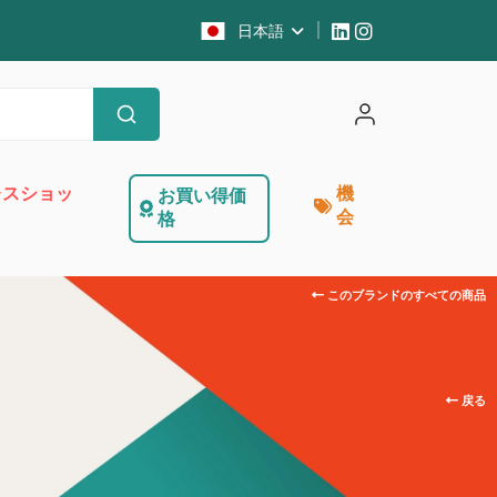
日本語
レスショッ
機
お買い得価
会
格
このブランドのすべての商品
キ
戻る