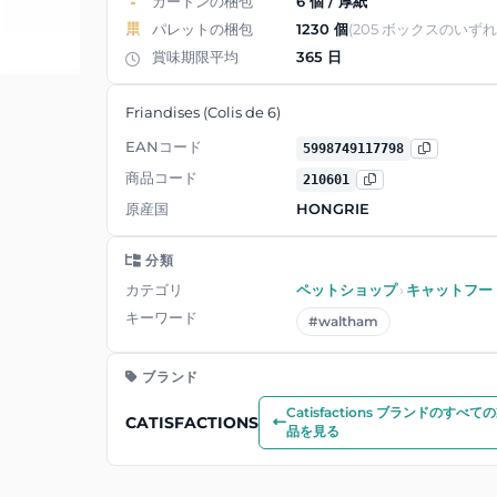
カートンの梱包
6 個 / 厚紙
パレットの梱包
1230 個
(205 ボックスのいずれ
賞味期限平均
365 日
Friandises (Colis de 6)
EANコード
5998749117798
商品コード
210601
原産国
HONGRIE
分類
カテゴリ
ペットショップ
›
キャットフー
キーワード
#waltham
ブランド
Catisfactions ブランドのすべて
CATISFACTIONS
品を見る