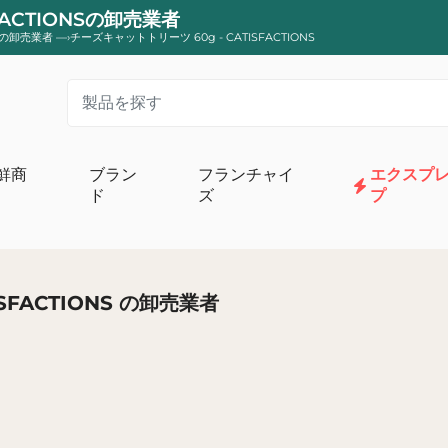
FACTIONSの卸売業者
の卸売業者
—›
チーズキャットトリーツ 60g - CATISFACTIONS
鮮商
ブラン
フランチャイ
エクスプ
ド
ズ
プ
リーム
オーガニックスイート食料品店
牛乳と卵
オーガニックコンポートとデザート
SFACTIONS の卸売業者
ターとクリーム
オーガニックチョコレートと菓子
ーグルトとデザート
オーガニックのパン、トースト、パンケー
ビオ
オーガニックビスケットとケーキ
オーガニック栄養補助食品
カフェ、お茶、オーガニック注入
有機砂糖、小麦粉、ベーキング助剤
朝食