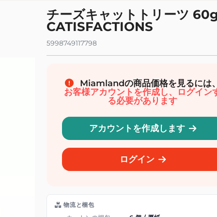
イボリー食料品店
オーガニックドリンク
チーズキャットトリーツ 60g 
イル、ソース、調味料
オーガニックソーダ、ソフトドリンク、ア
CATISFACTIONS
スティー、シロップ
スープとシチュー
オーガニックドリンク、ジュース、ミルク
保存食とインスタントミール
5998749117798
オーガニックの果物と野菜のジュース
菜、チップス、スプレッド
オーガニックフレーバーウォーター
理補助具
オーガニック野菜ドリンク
、澱粉
Miamlandの商品価格を見るには
お客様アカウントを作成し、ログイン
衛生と美しさ
オーガニックベイビー
る必要があります
ェイシャルケア
オーガニックのスナックとデザート
アケア
オーガニックベビーミール
アカウントを作成します
ディケア
オーガニックベビーミルクとシリアル
ディハイジーン
オーガニック育児と乳児衛生
ログイン
鮮および冷凍
コマース公平なバイオ
ータリング
ー ビオ
物流と梱包