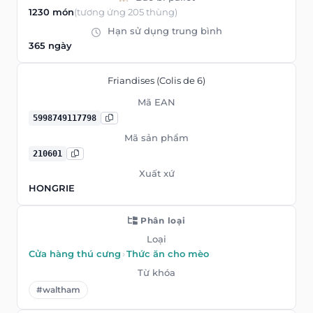
1230 món
(tương ứng 205 thùng)
Hạn sử dụng trung bình
365 ngày
Friandises (Colis de 6)
Mã EAN
5998749117798
Mã sản phẩm
210601
Xuất xứ
HONGRIE
Phân loại
Loại
Cửa hàng thú cưng
›
Thức ăn cho mèo
Từ khóa
#waltham