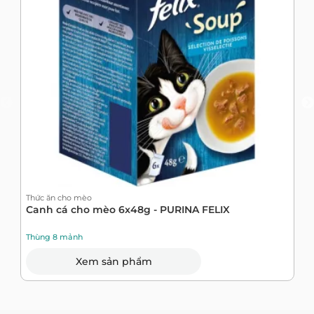
Thức ăn cho mèo
T
Canh cá cho mèo 6x48g - PURINA FELIX
T
1
Thùng 8 mảnh
T
Xem sản phẩm