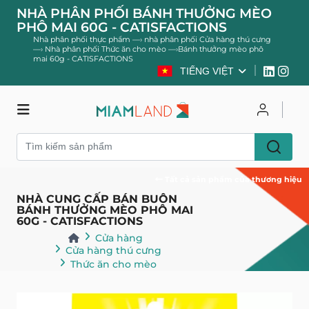
NHÀ PHÂN PHỐI BÁNH THƯỞNG MÈO
PHÔ MAI 60G - CATISFACTIONS
Nhà phân phối thực phẩm
—›
nhà phân phối Cửa hàng thú cưng
—›
Nhà phân phối Thức ăn cho mèo
—›
Bánh thưởng mèo phô
mai 60g - CATISFACTIONS
TIẾNG VIỆT
Cửa hàng
Đăng nhập
Đăng ký
Tất cả sản phẩm của thương hiệu
NHÀ CUNG CẤP BÁN BUÔN
BÁNH THƯỞNG MÈO PHÔ MAI
60G - CATISFACTIONS
Cửa hàng
Cửa hàng thú cưng
Thức ăn cho mèo
Quay lại