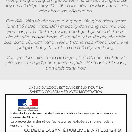
Thông tin, giá cả, giảm giá và tồn kho chi tiết trong ưu đãi
này có thể được thay đổi bất cứ lúc nào bởi Miamland hoặc
các nhà cung cấp của nó.
Các điều kiện và giá cả áp dụng cho việc giao hàng trong
lãnh thổ nước Pháp. Đối với bất kỳ đơn hàng nào mà việc
giao hàng dự kiến trong vùng của bạn, bạn sẽ phải trả phí
vận chuyển và giao hàng, được hiển thị trước khi xác nhận
cuối cùng của đơn hàng. Trong trường hợp không đồng ý về
phí giao hàng, Miamland có thể hủy đơn hàng.
Các giá được hiển thị là giá trọn gói (TTC) cho cá nhân và
giá chưa thuế (HT) cho chuyên nghiệp. Hình ảnh chỉ mang
tính chất minh họa.
L'ABUS D'ALCOOL EST DANGEREUX POUR LA
SANTÉ À CONSOMMER AVEC MODÉRATION
Interdiction de vente de boissons alcooliques aux mineurs de
moins de 18 ans
La preuve de majorité de l'acheteur est exigée au moment de la
vente en ligne.
CODE DE LA SANTÉ PUBLIQUE, ART.L.3342-1 et