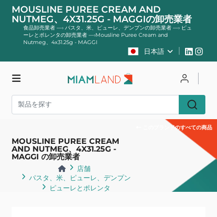
MOUSLINE PUREE CREAM AND
NUTMEG、4X31.25G - MAGGIの卸売業者
食品卸売業者
—›
パスタ、米、ピューレ、デンプンの卸売業者
—›
ピュ
ーレとポレンタの卸売業者
—›
Mousline Puree Cream and
Nutmeg、4x31.25g - MAGGI
日本語
店舗
ログイン
登録する
このブランドのすべての商品
MOUSLINE PUREE CREAM
AND NUTMEG、4X31.25G -
MAGGI の卸売業者
店舗
パスタ、米、ピューレ、デンプン
ピューレとポレンタ
戻る