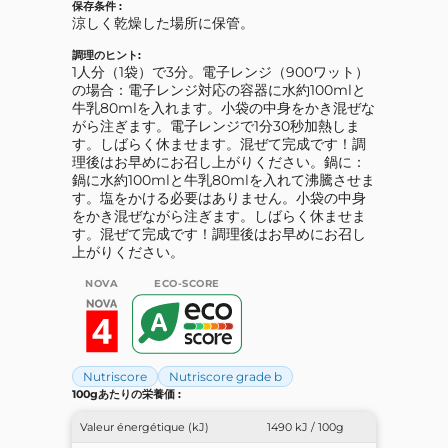
保存条件 :
涼しく乾燥した場所に保管。
調理のヒント:
1人分（1袋）で3分。電子レンジ（900ワット）
の場合：電子レンジ対応の容器に水約100mlと
牛乳80mlを入れます。小袋の中身をかき混ぜな
がら注ぎます。電子レンジで1分30秒加熱しま
す。しばらく休ませます。混ぜて完成です！調
理後はお早めにお召し上がりください。鍋に：
鍋に水約100mlと牛乳80mlを入れて沸騰させま
す。塩をかける必要はありません。小袋の中身
をかき混ぜながら注ぎます。しばらく休ませま
す。混ぜて完成です！調理後はお早めにお召し
上がりください。
NOVA
ECO-SCORE
Nutriscore
Nutriscore grade b
100gあたりの栄養価 :
Valeur énergétique (kJ)
1490 kJ / 100g