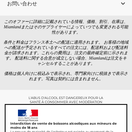
お問い合わせ
このオファーに詳細に記載されている情報、価格、割引、在庫は、
Miamlandまたはそのサプライヤーによっていつでも変更される可能
性があります。
条件と料金はフランス本土への配送に適用されます。 お客様の地域
への配送が予定されているすべての注文には、配送料および配送料
金が請求されます。これらの費用は、注文の最終確定前に示されま
す。 配送料に関する合意が成立しない場合、Miamlandは注文をキ
ャンセルすることがあります。
価格は個人向けに税込みで表示され、専門家向けに税抜きで表示さ
れます。写真は契約には含まれません。
L'ABUS D'ALCOOL EST DANGEREUX POUR LA
SANTÉ À CONSOMMER AVEC MODÉRATION
Interdiction de vente de boissons alcooliques aux mineurs de
moins de 18 ans
La preuve de majorité de l'acheteur est exigée au moment de la