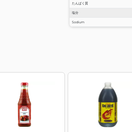
たんぱく質
塩分
Sodium