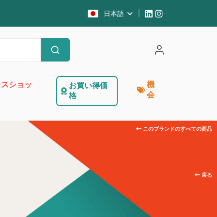
日本語
レスショッ
機
お買い得価
会
格
このブランドのすべての商品
キ
戻る