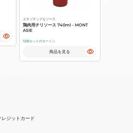
エキゾチックなソース
エキゾチックな
鶏肉用チリソース 740ml - MONT
澄み醤油 10kg
ASIE
12個セットのカートン
2個セットのカー
商品を見る
| クレジットカード