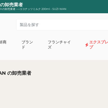
ANの卸売業者
スの卸売業者
—›
ココナッツミルク 200ml - SUZI WAN
鮮商
ブラン
フランチャイ
エクスプ
ド
ズ
プ
リーム
オーガニックスイート食料品店
牛乳と卵
オーガニックコンポートとデザート
WAN の卸売業者
ターとクリーム
オーガニックチョコレートと菓子
ーグルトとデザート
オーガニックのパン、トースト、パンケー
ビオ
オーガニックビスケットとケーキ
オーガニック栄養補助食品
カフェ、お茶、オーガニック注入
有機砂糖、小麦粉、ベーキング助剤
朝食