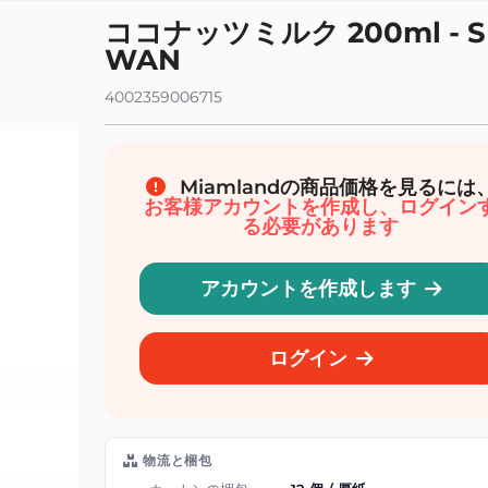
イボリー食料品店
オーガニックドリンク
ココナッツミルク 200ml - S
イル、ソース、調味料
オーガニックソーダ、ソフトドリンク、ア
WAN
スティー、シロップ
スープとシチュー
オーガニックドリンク、ジュース、ミルク
保存食とインスタントミール
4002359006715
オーガニックの果物と野菜のジュース
菜、チップス、スプレッド
オーガニックフレーバーウォーター
理補助具
オーガニック野菜ドリンク
、澱粉
Miamlandの商品価格を見るには
お客様アカウントを作成し、ログイン
衛生と美しさ
オーガニックベイビー
る必要があります
ェイシャルケア
オーガニックのスナックとデザート
アケア
オーガニックベビーミール
アカウントを作成します
ディケア
オーガニックベビーミルクとシリアル
ディハイジーン
オーガニック育児と乳児衛生
ログイン
鮮および冷凍
コマース公平なバイオ
ータリング
ー ビオ
物流と梱包