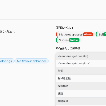
栄養レベル :
ンタンガム)。
Matières grasses
Sel
élevé
f
Sucres
faible
100gあたりの栄養価 :
Valeur énergétique (kJ)
olorings
No flavour enhancer
Valeur énergétique (kcal)
脂質
飽和脂肪酸
炭水化物
糖類
食物繊維