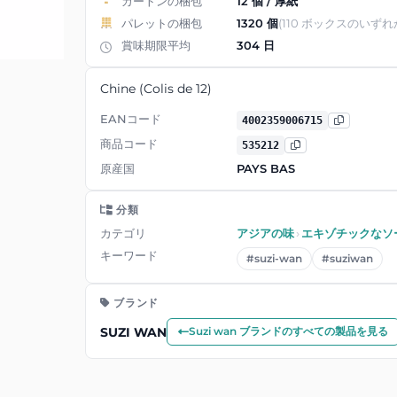
カートンの梱包
12 個 / 厚紙
パレットの梱包
1320 個
(110 ボックスのいずれ
賞味期限平均
304 日
Chine (Colis de 12)
EANコード
4002359006715
商品コード
535212
原産国
PAYS BAS
分類
カテゴリ
アジアの味
›
エキゾチックなソ
キーワード
#suzi-wan
#suziwan
ブランド
SUZI WAN
Suzi wan ブランドのすべての製品を見る