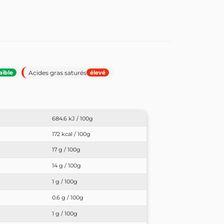
Acides gras saturés
aible
élevé
684.6 kJ / 100g
172 kcal / 100g
17 g / 100g
14 g / 100g
1 g / 100g
0.6 g / 100g
1 g / 100g