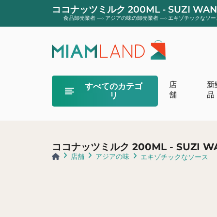
ココナッツミルク 200ML - SUZI W
食品卸売業者
—›
アジアの味の卸売業者
—›
エキゾチックなソー
店
新
すべてのカテゴ
舗
品
リ
オーガニックク
オーガニックの
ココナッツミルク 200ML - SUZI 
オーガニックバ
店舗
アジアの味
エキゾチックなソース
オーガニックヨ
フロマージュ 