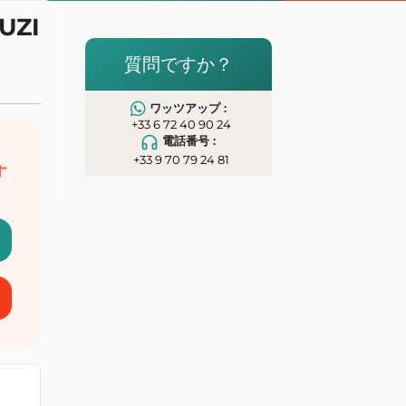
UZI
イ
質問ですか？
ワッツアップ :
+33 6 72 40 90 24
電話番号 :
、
+33 9 70 79 24 81
す