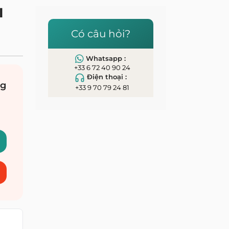
I
Có câu hỏi?
Whatsapp :
+33 6 72 40 90 24
Điện thoại :
ng
+33 9 70 79 24 81