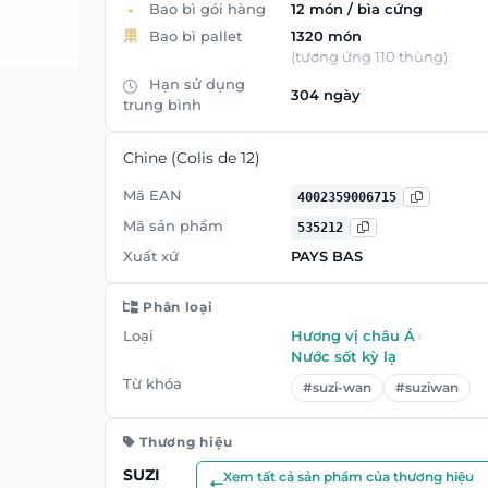
Bao bì gói hàng
12 món / bìa cứng
Bao bì pallet
1320 món
(tương ứng 110 thùng)
Hạn sử dụng
304 ngày
trung bình
Chine (Colis de 12)
Mã EAN
4002359006715
Mã sản phẩm
535212
Xuất xứ
PAYS BAS
Phân loại
Loại
Hương vị châu Á
›
Nước sốt kỳ lạ
Từ khóa
#suzi-wan
#suziwan
Thương hiệu
SUZI
Xem tất cả sản phẩm của thương hiệu