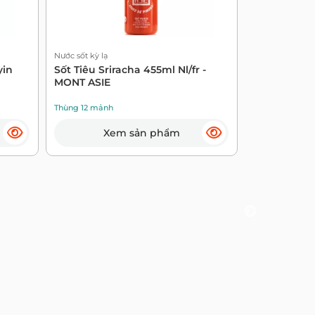
Nước sốt kỳ lạ
yin
Sốt Tiêu Sriracha 455ml Nl/fr -
MONT ASIE
Nước sốt kỳ lạ
Sốt Teriyaki
Thùng 12 mảnh
Xem sản phẩm
Thùng 6 mảnh
Xe