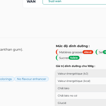
WAN
Suzi wan
Mức độ dinh dưỡng :
(xanthan gum).
Matières grasses
Sel
élevé
f
Sucres
faible
Giá trị dinh dưỡng cho 100g :
Valeur énergétique (kJ)
olorings
No flavour enhancer
Valeur énergétique (kcal)
Chất béo
Chất béo no cơ
Glucid