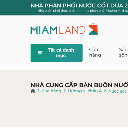
NHÀ PHÂN PHỐI NƯỚC CỐT DỪA 2
Nhà phân phối thực phẩm
—›
nhà phân phối Hương vị châ
Cửa
Sản
Tất cả danh
hàng
sốn
mục
Khăn giấy, kh
NHÀ CUNG CẤP BÁN BUÔN NƯỚC
Cửa hàng
Hương vị châu Á
Nước sốt 
Phụ kiện gia