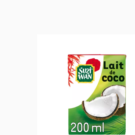
Bao bì gia đì
Thùng
Sản phẩm bảo
Diệt côn trùn
Làm mát khô