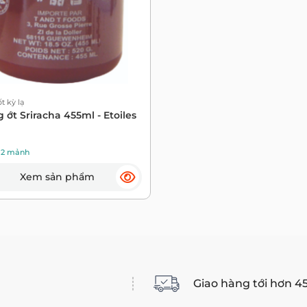
t kỳ lạ
 ớt Sriracha 455ml - Etoiles
12 mảnh
Xem sản phẩm
Giao hàng tới hơn 4