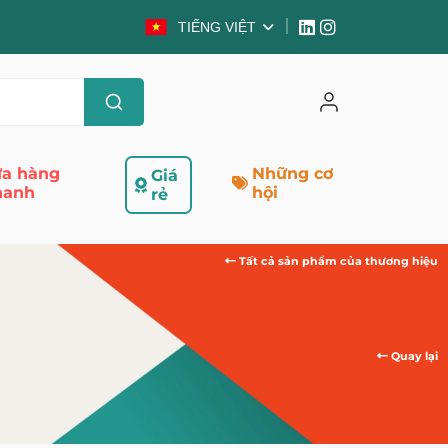
TIẾNG VIỆT
a hàng
Những cơ
Giá
hanh
hội
rẻ
Tất cả sản phẩm của thương hiệu
Quay lại