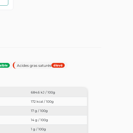
Acides gras saturés
aible
élevé
684.6 kJ / 100g
172 kcal / 100g
17 g / 100g
14 g / 100g
1 g / 100g