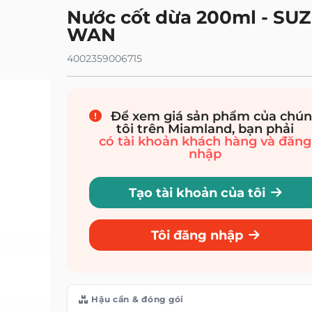
Nước cốt dừa 200ml - SUZ
nh
Bọt biển và găng tay
Bảo trì máy
Bột giặt chuyên dụng
Chất tẩy rửa tổng quát
Tẩy vết bẩn
WAN
 trì
Sản phẩm gia dụng sinh thái
4002359006715
g và bẫy
Sản phẩm rửa chén và bảo trì hữu cơ
ng khí
Nến
Thuốc trừ sâu
Để xem giá sản phẩm của chú
tôi trên Miamland, bạn phải
có tài khoản khách hàng và đăng
nhập
Tạo tài khoản của tôi
Tôi đăng nhập
Hậu cần & đóng gói