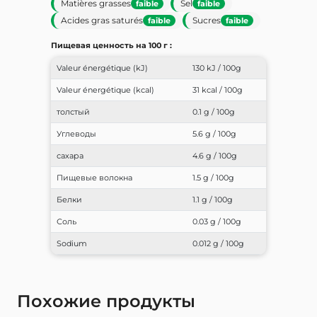
Matières grasses
Sel
faible
faible
Acides gras saturés
Sucres
faible
faible
Пищевая ценность на 100 г :
Valeur énergétique (kJ)
130 kJ / 100g
Valeur énergétique (kcal)
31 kcal / 100g
толстый
0.1 g / 100g
Углеводы
5.6 g / 100g
сахара
4.6 g / 100g
Пищевые волокна
1.5 g / 100g
Белки
1.1 g / 100g
Соль
0.03 g / 100g
Sodium
0.012 g / 100g
Похожие продукты