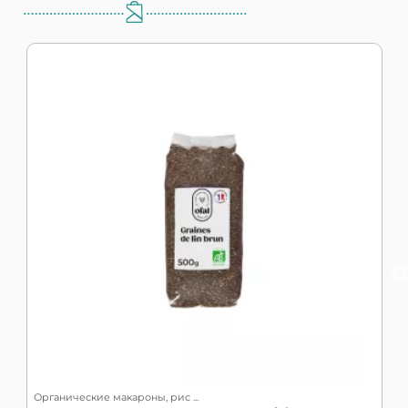
Органические макароны, рис ...
О