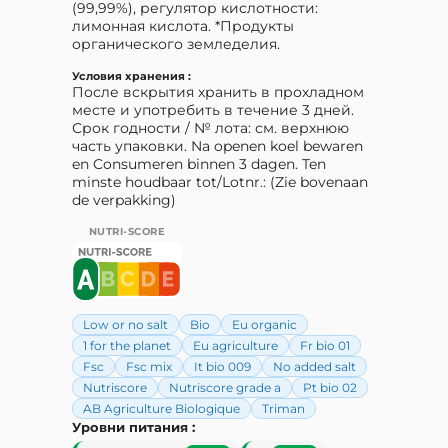
(99,99%), регулятор кислотности:
лимонная кислота. *Продукты
органического земледелия.
Условия хранения :
После вскрытия хранить в прохладном
месте и употребить в течение 3 дней.
Срок годности / № лота: см. верхнюю
часть упаковки. Na openen koel bewaren
en Consumeren binnen 3 dagen. Ten
minste houdbaar tot/Lotnr.: (Zie bovenaan
de verpakking)
NUTRI-SCORE
Low or no salt
Bio
Eu organic
1 for the planet
Eu agriculture
Fr bio 01
Fsc
Fsc mix
It bio 009
No added salt
Nutriscore
Nutriscore grade a
Pt bio 02
AB Agriculture Biologique
Triman
Уровни питания :