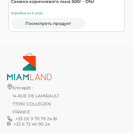
Семена коричневого льна 500г - Ofal
О
Коробка из 6 штук
К
Посмотреть продукт
Entrepôt :
14 RUE DE LAMIRAULT
77090 COLLEGIEN
FRANCE
+33 (0) 9 70 79 24 81
+33 6 72 40 90 24