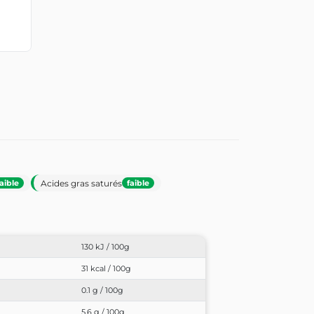
Acides gras saturés
faible
faible
130 kJ / 100g
31 kcal / 100g
0.1 g / 100g
5.6 g / 100g