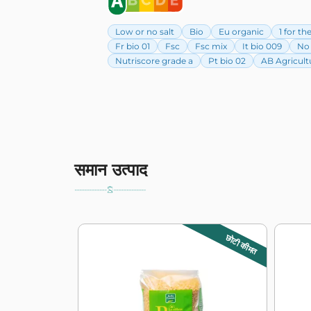
Low or no salt
Bio
Eu organic
1 for th
Fr bio 01
Fsc
Fsc mix
It bio 009
No 
Nutriscore grade a
Pt bio 02
AB Agricult
समान उत्पाद
छोटी कीमत