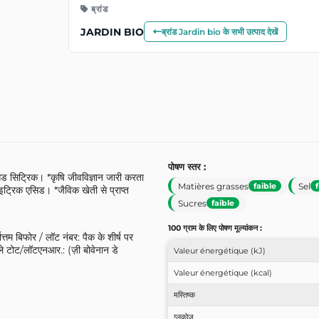
ब्रांड
JARDIN BIO
ब्रांड Jardin bio के सभी उत्पाद देखें
पोषण स्तर :
ड सिट्रिक। *कृषि जीवविज्ञान जारी करता
Matières grasses
Sel
faible
ट्रिक एसिड। *जैविक खेती से प्राप्त
Sucres
faible
100 ग्राम के लिए पोषण मूल्यांकन :
त्तम बिफोर / लॉट नंबर: पैक के शीर्ष पर
ले टोट/लॉटएनआर.: (ज़ी बोवेनान डे
Valeur énergétique (kJ)
Valeur énergétique (kcal)
मस्तिष्क
ग्लूकोज