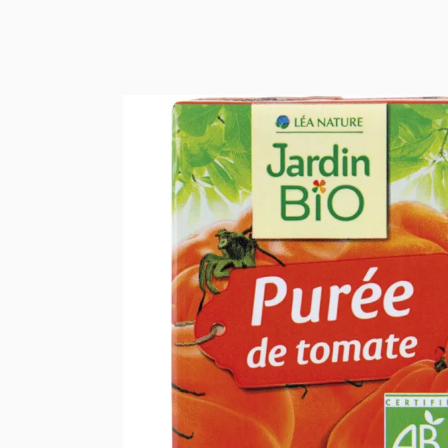
जैविक मिठाई किरान
ऑर्गेनिक ब्रेड, सैं
कैफे, चाय और कार्
जैविक खाद और मिठा
जैविक चॉकलेट और 
जैविक शर्करा, आटा
जैविक स्वच्छता और स
जैविक चेहरे की दे
जैविक शारीरिक दे