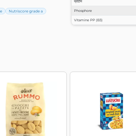
प्रोटीन
Phosphore
re
Nutriscore grade a
Vitamine PP (B3)