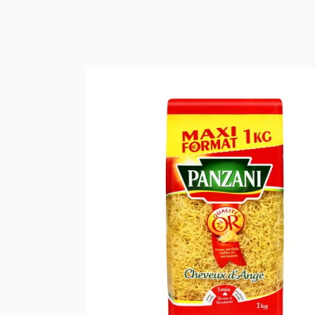
जैविक मिठाई किरान
ऑर्गेनिक ब्रेड, सैं
कैफे, चाय और कार्
जैविक खाद और मिठा
जैविक चॉकलेट और 
जैविक शर्करा, आटा
जैविक स्वच्छता और स
जैविक चेहरे की दे
जैविक शारीरिक दे