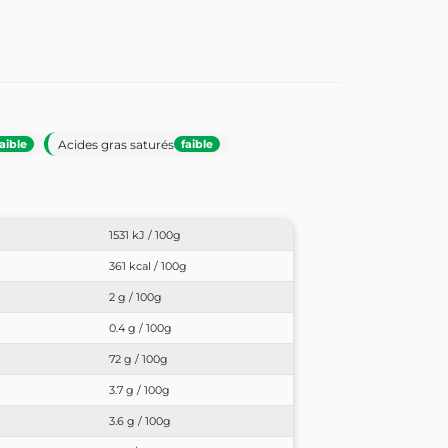
Acides gras saturés
faible
faible
1531 kJ / 100g
361 kcal / 100g
2 g / 100g
0.4 g / 100g
72 g / 100g
3.7 g / 100g
3.6 g / 100g