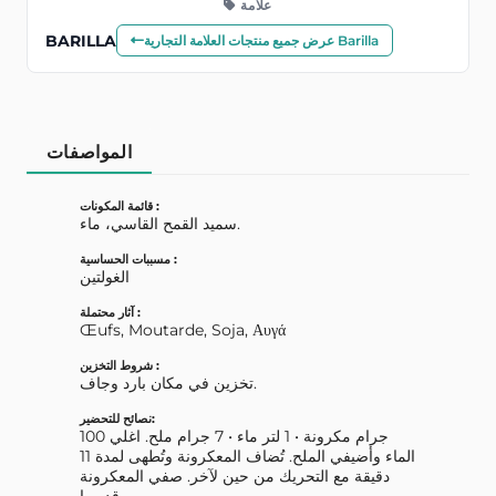
علامة
BARILLA
عرض جميع منتجات العلامة التجارية Barilla
المواصفات
قائمة المكونات :
سميد القمح القاسي، ماء.
مسببات الحساسية :
الغولتين
آثار محتملة :
Œufs, Moutarde, Soja, Αυγά
شروط التخزين :
تخزين في مكان بارد وجاف.
نصائح للتحضير:
100 جرام مكرونة • 1 لتر ماء • 7 جرام ملح. اغلي
الماء وأضيفي الملح. تُضاف المعكرونة وتُطهى لمدة 11
دقيقة مع التحريك من حين لآخر. صفي المعكرونة
وقدميها.