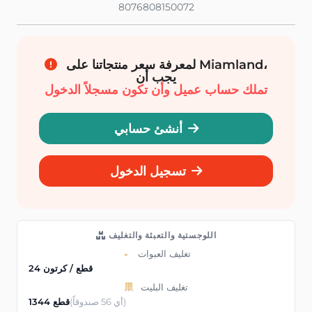
8076808150072
لمعرفة سعر منتجاتنا على Miamland،
يجب أن
تملك حساب عميل وأن تكون مسجلاً الدخول
أنشئ حسابي
تسجيل الدخول
اللوجستية والتعبئة والتغليف
تغليف العبوات
24 قطع / كرتون
تغليف البليت
(أي 56 صندوقاً)
1344 قطع