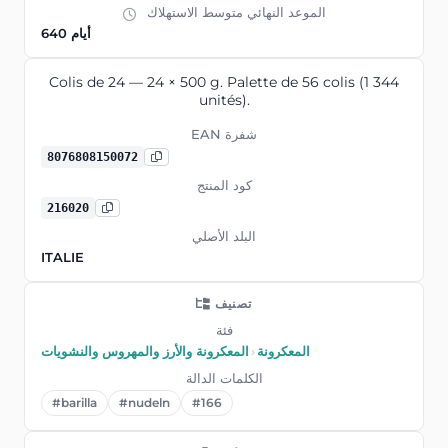
الموعد النهائي متوسط ​​الاستهلاك
640 أيام
Colis de 24 — 24 × 500 g. Palette de 56 colis (1 344
unités).
EAN شفرة
8076808150072
كود المنتج
216020
البلد الأصلي
ITALIE
تصنيف
فئة
المعكرونة
›
المعكرونة والأرز والمهروس والنشويات
الكلمات الدالة
#barilla
#nudeln
#166