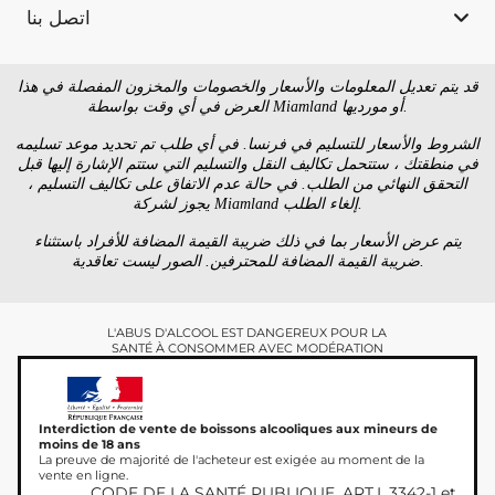
اتصل بنا
قد يتم تعديل المعلومات والأسعار والخصومات والمخزون المفصلة في هذا
العرض في أي وقت بواسطة Miamland أو مورديها.
الشروط والأسعار للتسليم في فرنسا. في أي طلب تم تحديد موعد تسليمه
في منطقتك ، ستتحمل تكاليف النقل والتسليم التي ستتم الإشارة إليها قبل
التحقق النهائي من الطلب. في حالة عدم الاتفاق على تكاليف التسليم ،
يجوز لشركة Miamland إلغاء الطلب.
يتم عرض الأسعار بما في ذلك ضريبة القيمة المضافة للأفراد باستثناء
ضريبة القيمة المضافة للمحترفين. الصور ليست تعاقدية.
L'ABUS D'ALCOOL EST DANGEREUX POUR LA
SANTÉ À CONSOMMER AVEC MODÉRATION
Interdiction de vente de boissons alcooliques aux mineurs de
moins de 18 ans
La preuve de majorité de l'acheteur est exigée au moment de la
vente en ligne.
CODE DE LA SANTÉ PUBLIQUE, ART.L.3342-1 et