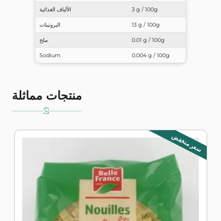
3 g / 100g
الألياف الغذائية
13 g / 100g
البروتينات
0.01 g / 100g
ملح
Sodium
0.004 g / 100g
منتجات مماثلة
سعر منخفض