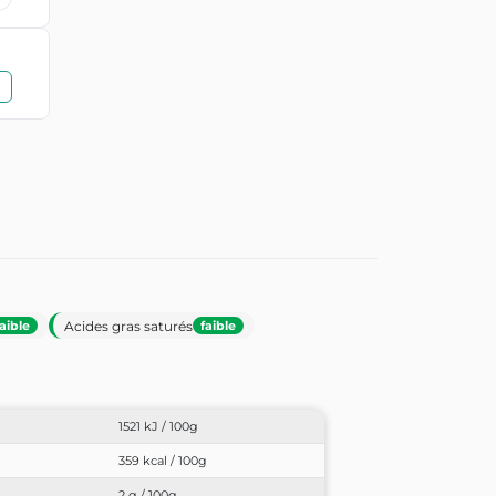
Acides gras saturés
faible
faible
1521 kJ / 100g
359 kcal / 100g
2 g / 100g