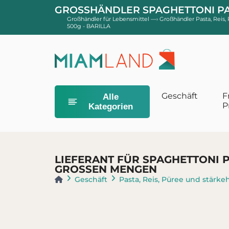
GROSSHÄNDLER SPAGHETTONI PASTA
Großhändler für Lebensmittel
—›
Großhändler Pasta, Reis,
500g - BARILLA
Geschäft
F
Alle
P
Kategorien
Babyhygiene
Babytücher u
LIEFERANT FÜR SPAGHETTONI PA
Toiletten und
GROSSEN MENGEN
Waschgele un
Geschäft
Pasta, Reis, Püree und stärke
Babywindeln
Größe 2 Schic
Größe 4 Schi
Größe 5 und 