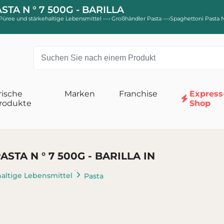
 N ° 7 500G - BARILLA
 Püree und stärkehaltige Lebensmittel
—›
Großhändler Pasta
—›
Spaghettoni Pasta N
rische
Marken
Franchise
Express
rodukte
Shop
Babymilch
nd Watte
Babymilch für das 2. Lebensjahr
STA N ° 7 500G - BARILLA IN
 Babypflege
Babymilch im 1. Lebensalter
d Shampoos für Babys
Wachstums- und Junior-Babymilch
haltige Lebensmittel
Pasta
Kinderfutter
hten
Größe 3 Schichten
Babymahlzeit
Desserts und Snacks
chten
Getreidepulver
mehr Schichten