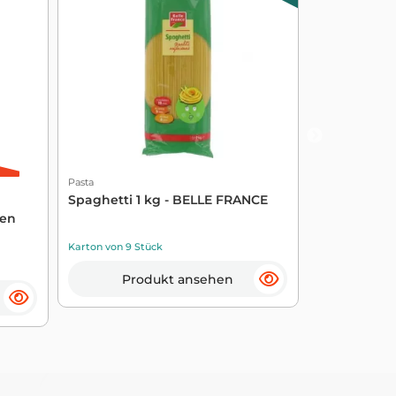
Pasta
Pasta
Suppe Nud
Spaghetti 1 kg - BELLE FRANCE
Pique 100 g 
ten
Karton von 30 
Karton von 9 Stück
Pro
Produkt ansehen