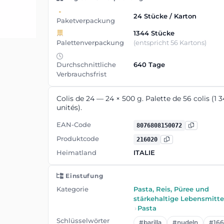
24 Stücke / Karton
Paketverpackung
1344 Stücke
Palettenverpackung
(entspricht 56 Kartons)
Durchschnittliche
640 Tage
Verbrauchsfrist
Colis de 24 — 24 × 500 g. Palette de 56 colis (1 
unités).
EAN-Code
8076808150072
Produktcode
216020
Heimatland
ITALIE
Einstufung
Kategorie
Pasta, Reis, Püree und
stärkehaltige Lebensmitte
›
Pasta
Schlüsselwörter
#barilla
#nudeln
#166