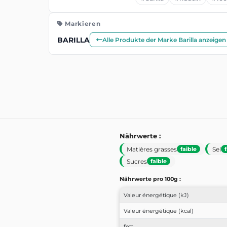
Markieren
BARILLA
Alle Produkte der Marke Barilla anzeigen
Nährwerte :
Matières grasses
Sel
faible
Sucres
faible
Nährwerte pro 100g :
Valeur énergétique (kJ)
Valeur énergétique (kcal)
fett