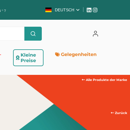
DEUTSCH
 ° 7
-
Gelegenheiten
Kleine
Preise
Alle Produkte der Marke
Zurück