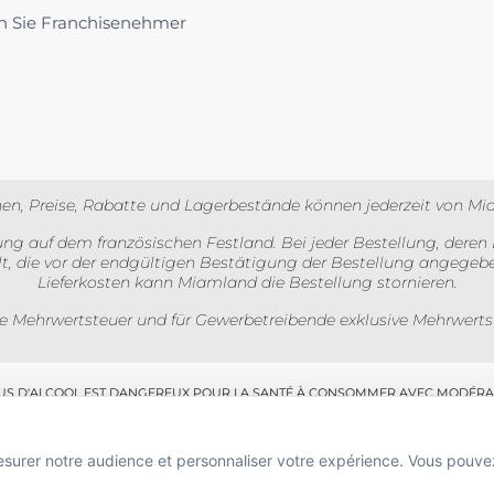
 Sie Franchisenehmer
l
en, Preise, Rabatte und Lagerbestände können jederzeit von Mi
ng auf dem französischen Festland. Bei jeder Bestellung, deren 
lt, die vor der endgültigen Bestätigung der Bestellung angegebe
Lieferkosten kann Miamland die Bestellung stornieren.
ve Mehrwertsteuer und für Gewerbetreibende exklusive Mehrwertste
BUS D'ALCOOL EST DANGEREUX POUR LA SANTÉ À CONSOMMER AVEC MODÉRA
 de boissons alcooliques aux mineurs de moins de 18 ans
e l'acheteur est exigée au moment de la vente en ligne.
esurer notre audience et personnaliser votre expérience. Vous pouve
CODE DE LA