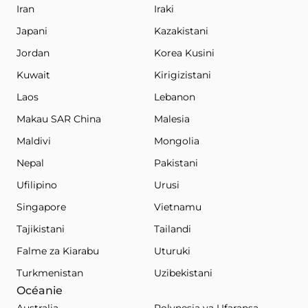
Iran
Iraki
Japani
Kazakistani
Jordan
Korea Kusini
Kuwait
Kirigizistani
Laos
Lebanon
Makau SAR China
Malesia
Maldivi
Mongolia
Nepal
Pakistani
Ufilipino
Urusi
Singapore
Vietnamu
Tajikistani
Tailandi
Falme za Kiarabu
Uturuki
Turkmenistan
Uzibekistani
Océanie