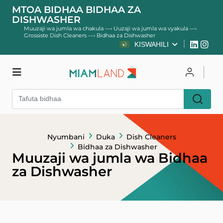
MTOA BIDHAA BIDHAA ZA
DISHWASHER
Muuzaji wa jumla wa chakula
—›
Uuzaji wa jumla wa vyakula
—›
Grossiste Dish Cleaners
—›
Bidhaa za Dishwasher
KISWAHILI
Duka
Unganisha
Jisajili
Nyumbani
Duka
Dish Cleaners
Bidhaa za Dishwasher
Muuzaji wa jumla wa Bidhaa
za Dishwasher