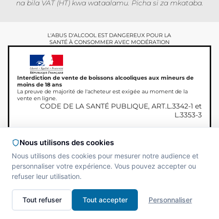
na bila VAT (HT) kwa wataalamu. Picha si za mkataba.
L'ABUS D'ALCOOL EST DANGEREUX POUR LA
SANTÉ À CONSOMMER AVEC MODÉRATION
Interdiction de vente de boissons alcooliques aux mineurs de
moins de 18 ans
La preuve de majorité de l'acheteur est exigée au moment de la
vente en ligne.
CODE DE LA SANTÉ PUBLIQUE, ART.L.3342-1 et
L.3353-3
Nous utilisons des cookies
Hakimiliki © 2026
Site réalisé par
MAADAM
Nous utilisons des cookies pour mesurer notre audience et
Miamland, haki zote
SOLUTIONS
personnaliser votre expérience. Vous pouvez accepter ou
zimehifadhiwa.
refuser leur utilisation.
Tout refuser
Tout accepter
Personnaliser