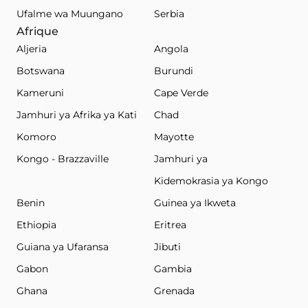
Ufalme wa Muungano
Serbia
Afrique
Aljeria
Angola
Botswana
Burundi
Kameruni
Cape Verde
Jamhuri ya Afrika ya Kati
Chad
Komoro
Mayotte
Kongo - Brazzaville
Jamhuri ya
Kidemokrasia ya Kongo
Benin
Guinea ya Ikweta
Ethiopia
Eritrea
Guiana ya Ufaransa
Jibuti
Gabon
Gambia
Ghana
Grenada