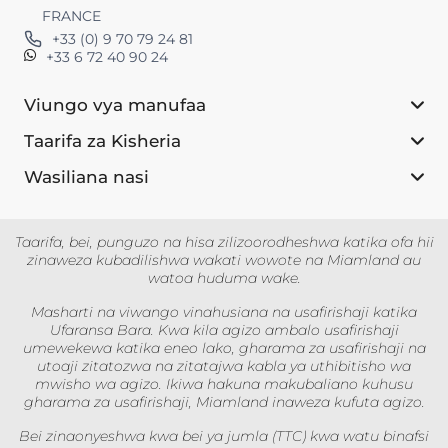
FRANCE
+33 (0) 9 70 79 24 81
+33 6 72 40 90 24
Viungo vya manufaa
Taarifa za Kisheria
Wasiliana nasi
Taarifa, bei, punguzo na hisa zilizoorodheshwa katika ofa hii
zinaweza kubadilishwa wakati wowote na Miamland au
watoa huduma wake.
Masharti na viwango vinahusiana na usafirishaji katika
Ufaransa Bara. Kwa kila agizo ambalo usafirishaji
umewekewa katika eneo lako, gharama za usafirishaji na
utoaji zitatozwa na zitatajwa kabla ya uthibitisho wa
mwisho wa agizo. Ikiwa hakuna makubaliano kuhusu
gharama za usafirishaji, Miamland inaweza kufuta agizo.
Bei zinaonyeshwa kwa bei ya jumla (TTC) kwa watu binafsi