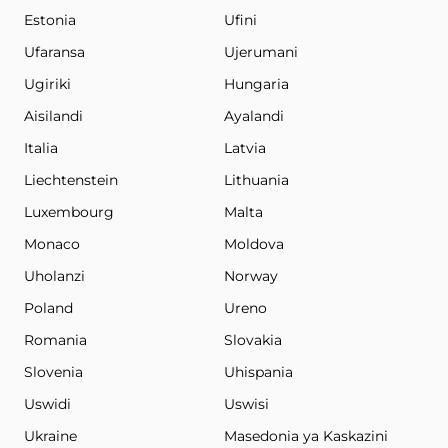
Estonia
Ufini
Ufaransa
Ujerumani
Ugiriki
Hungaria
Aisilandi
Ayalandi
Italia
Latvia
Liechtenstein
Lithuania
Luxembourg
Malta
Monaco
Moldova
Uholanzi
Norway
Poland
Ureno
Romania
Slovakia
Slovenia
Uhispania
Uswidi
Uswisi
Ukraine
Masedonia ya Kaskazini