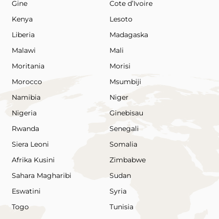
Gine
Cote d’Ivoire
Kenya
Lesoto
Liberia
Madagaska
Malawi
Mali
Moritania
Morisi
Morocco
Msumbiji
Namibia
Niger
Nigeria
Ginebisau
Rwanda
Senegali
Siera Leoni
Somalia
Afrika Kusini
Zimbabwe
Sahara Magharibi
Sudan
Eswatini
Syria
Togo
Tunisia