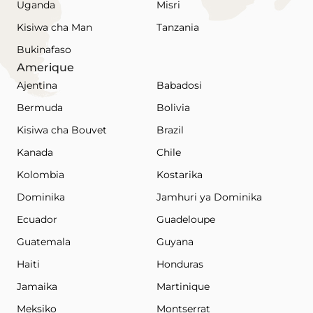
Uganda
Misri
Kisiwa cha Man
Tanzania
Bukinafaso
Amerique
Ajentina
Babadosi
Bermuda
Bolivia
Kisiwa cha Bouvet
Brazil
Kanada
Chile
Kolombia
Kostarika
Dominika
Jamhuri ya Dominika
Ecuador
Guadeloupe
Guatemala
Guyana
Haiti
Honduras
Jamaika
Martinique
Meksiko
Montserrat