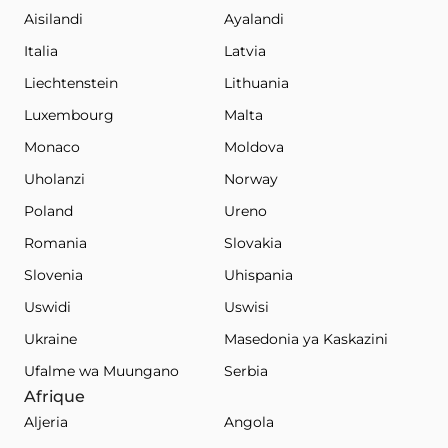
Aisilandi
Ayalandi
Italia
Latvia
Liechtenstein
Lithuania
Luxembourg
Malta
Monaco
Moldova
Uholanzi
Norway
Poland
Ureno
Romania
Slovakia
Slovenia
Uhispania
Uswidi
Uswisi
Ukraine
Masedonia ya Kaskazini
Ufalme wa Muungano
Serbia
Afrique
Aljeria
Angola