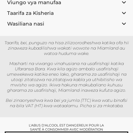
Viungo vya manufaa
Taarifa za Kisheria
Wasiliana nasi
Taarifa, bei, punguzo na hisa zilizoorodheshwa katika ofa hii
zinaweza kubadilishwa wakati wowote na Miamland au
watoa huduma wake.
Masharti na viwango vinahusiana na usafirishaji katika
Ufaransa Bara. Kwa kila agizo ambalo usafirishaji
umewekewa katika eneo lako, gharama za usafirishaji na
utoaji zitatozwa na zitatajwa kabla ya uthibitisho wa
mwisho wa agizo. Ikiwa hakuna makubaliano kuhusu
gharama za usafirishaji, Miamland inaweza kufuta agizo.
Bei zinaonyeshwa kwa bei ya jumla (TTC) kwa watu binafsi
na bila VAT (HT) kwa wataalamu. Picha si za mkataba.
L'ABUS D'ALCOOL EST DANGEREUX POUR LA
SANTÉ À CONSOMMER AVEC MODÉRATION