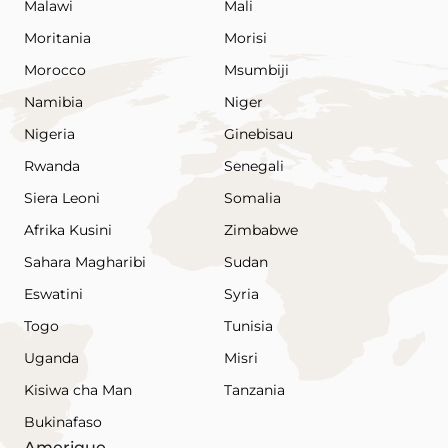
Malawi
Mali
Moritania
Morisi
Morocco
Msumbiji
Namibia
Niger
Nigeria
Ginebisau
Rwanda
Senegali
Siera Leoni
Somalia
Afrika Kusini
Zimbabwe
Sahara Magharibi
Sudan
Eswatini
Syria
Togo
Tunisia
Uganda
Misri
Kisiwa cha Man
Tanzania
Bukinafaso
Amerique