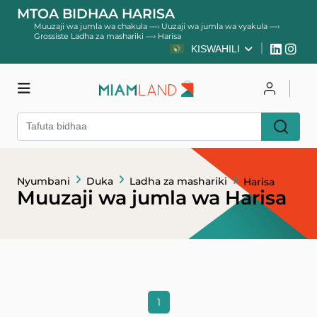
MTOA BIDHAA HARISA
Muuzaji wa jumla wa chakula
—›
Uuzaji wa jumla wa vyakula
—›
Grossiste Ladha za mashariki
—›
Harisa
KISWAHILI
Duka
Unganisha
Nyumbani
Duka
Ladha za mashariki
Harisa
Jisajili
Muuzaji wa jumla wa Harisa
1