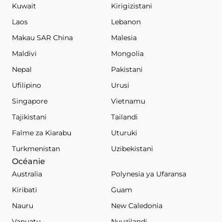
Kuwait
Kirigizistani
Laos
Lebanon
Makau SAR China
Malesia
Maldivi
Mongolia
Nepal
Pakistani
Ufilipino
Urusi
Singapore
Vietnamu
Tajikistani
Tailandi
Falme za Kiarabu
Uturuki
Turkmenistan
Uzibekistani
Océanie
Australia
Polynesia ya Ufaransa
Kiribati
Guam
Nauru
New Caledonia
Vanuatu
Nyuzilandi