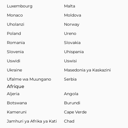
Luxembourg
Malta
Monaco
Moldova
Uholanzi
Norway
Poland
Ureno
Romania
Slovakia
Slovenia
Uhispania
Uswidi
Uswisi
Ukraine
Masedonia ya Kaskazini
Ufalme wa Muungano
Serbia
Afrique
Aljeria
Angola
Botswana
Burundi
Kameruni
Cape Verde
Jamhuri ya Afrika ya Kati
Chad