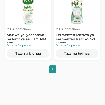
Milks iliyochomwa
Milks iliyochomwa
Maziwa yaliyochapwa
Fermented Maziwa ya
na kefir ya asili ACTIVIA
Fermented Kéfir 49.5cl -
280g - ...
LACTEL
Boksi la 8 vipande
Boksi la 6 vipande
Tazama bidhaa
Tazama bidhaa
1