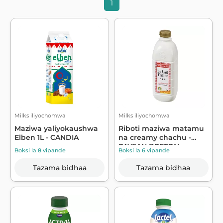
1
Milks iliyochomwa
Milks iliyochomwa
Maziwa yaliyokaushwa
Riboti maziwa matamu
Elben 1L - CANDIA
na creamy chachu -
PAYSAN BRETON
Boksi la 8 vipande
Boksi la 6 vipande
Tazama bidhaa
Tazama bidhaa