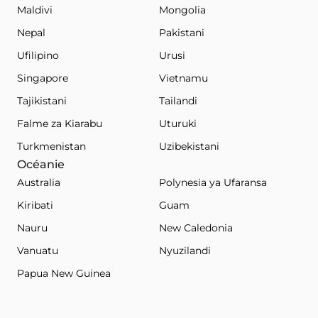
Maldivi
Mongolia
Nepal
Pakistani
Ufilipino
Urusi
Singapore
Vietnamu
Tajikistani
Tailandi
Falme za Kiarabu
Uturuki
Turkmenistan
Uzibekistani
Océanie
Australia
Polynesia ya Ufaransa
Kiribati
Guam
Nauru
New Caledonia
Vanuatu
Nyuzilandi
Papua New Guinea