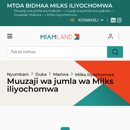
MTOA BIDHAA MILKS ILIYOCHOMWA
Muuzaji wa jumla wa chakula
—›
Uuzaji wa jumla wa vyakula
—›
Grossiste Maziwa
—›
Milks iliyochomwa
KISWAHILI
Duka
Unganisha
Nyumbani
Duka
Maziwa
Milks iliyochomwa
Jisajili
Muuzaji wa jumla wa Milks
iliyochomwa