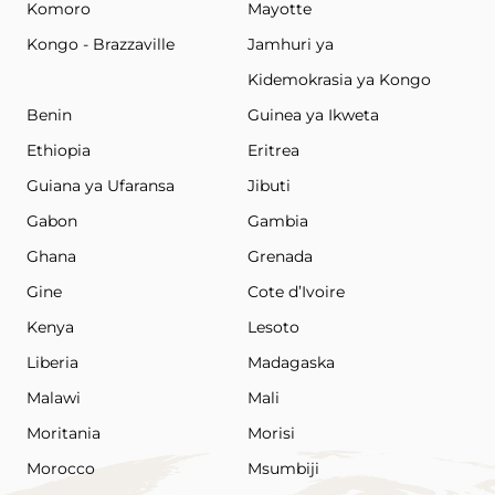
Komoro
Mayotte
Kongo - Brazzaville
Jamhuri ya
Kidemokrasia ya Kongo
Benin
Guinea ya Ikweta
Ethiopia
Eritrea
Guiana ya Ufaransa
Jibuti
Gabon
Gambia
Ghana
Grenada
Gine
Cote d’Ivoire
Kenya
Lesoto
Liberia
Madagaska
Malawi
Mali
Moritania
Morisi
Morocco
Msumbiji