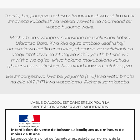
Taarifa, bei, punguzo na hisa zilizoorodheshwa katika ofa hii
zinaweza kubadilishwa wakati wowote na Miamland au
watoa huduma wake.
Masharti na viwango vinahusiana na usafirishaji katika
Ufaransa Bara. Kwa kila agizo ambalo usafirishaji
umewekewa katika eneo lako, gharama za usafirishaji na
utoaji zitatozwa na zitatajwa kabla ya uthibitisho wa
mwisho wa agizo. Ikiwa hakuna makubaliano kuhusu
gharama za usafirishaji, Miamland inaweza kufuta agizo.
Bei zinaonyeshwa kwa bei ya jumla (TTC) kwa watu binafsi
na bila VAT (HT) kwa wataalamu. Picha si za mkataba.
L'ABUS D'ALCOOL EST DANGEREUX POUR LA
SANTÉ À CONSOMMER AVEC MODÉRATION
Interdiction de vente de boissons alcooliques aux mineurs de
moins de 18 ans
La preuve de majorité de l'acheteur est exigée au moment de la