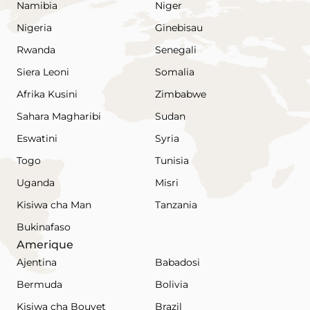
Namibia
Niger
Nigeria
Ginebisau
Rwanda
Senegali
Siera Leoni
Somalia
Afrika Kusini
Zimbabwe
Sahara Magharibi
Sudan
Eswatini
Syria
Togo
Tunisia
Uganda
Misri
Kisiwa cha Man
Tanzania
Bukinafaso
Amerique
Ajentina
Babadosi
Bermuda
Bolivia
Kisiwa cha Bouvet
Brazil