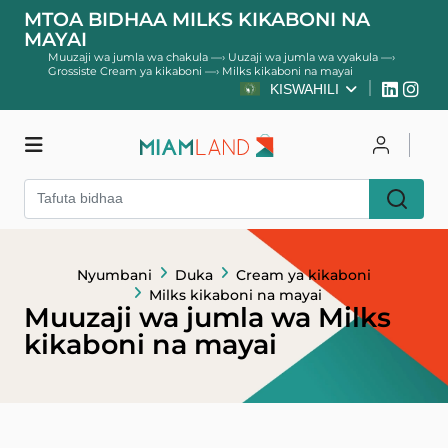
MTOA BIDHAA MILKS KIKABONI NA
MAYAI
Muuzaji wa jumla wa chakula
—›
Uuzaji wa jumla wa vyakula
—›
Grossiste Cream ya kikaboni
—›
Milks kikaboni na mayai
KISWAHILI
Duka
Unganisha
Jisajili
Nyumbani
Duka
Cream ya kikaboni
Milks kikaboni na mayai
Muuzaji wa jumla wa Milks
kikaboni na mayai