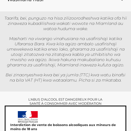
Taarifa, bei, punguzo na hisa zilizoorodheshwa katika ofa hii
zinaweza kubadilishwa wakati wowote na Miamland au
watoa huduma wake.
Masharti na viwango vinahusiana na usafirishaji katika
Ufaransa Bara. Kwa kila agizo ambalo usafirishaji
umewekewa katika eneo lako, gharama za usafirishaji na
utoaji zitatozwa na zitatajwa kabla ya uthibitisho wa
mwisho wa agizo. Ikiwa hakuna makubaliano kuhusu
gharama za usafirishaji, Miamland inaweza kufuta agizo.
Bei zinaonyeshwa kwa bei ya jumla (TTC) kwa watu binafsi
na bila VAT (HT) kwa wataalamu. Picha si za mkataba.
L'ABUS D'ALCOOL EST DANGEREUX POUR LA
SANTÉ À CONSOMMER AVEC MODÉRATION
Interdiction de vente de boissons alcooliques aux mineurs de
moins de 18 ans