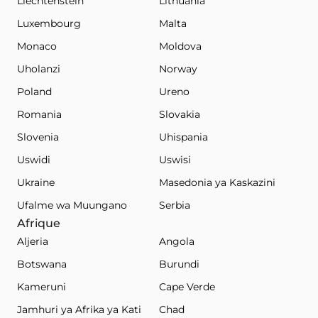
Liechtenstein
Lithuania
Luxembourg
Malta
Monaco
Moldova
Uholanzi
Norway
Poland
Ureno
Romania
Slovakia
Slovenia
Uhispania
Uswidi
Uswisi
Ukraine
Masedonia ya Kaskazini
Ufalme wa Muungano
Serbia
Afrique
Aljeria
Angola
Botswana
Burundi
Kameruni
Cape Verde
Jamhuri ya Afrika ya Kati
Chad