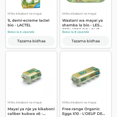
Milks kikaboni na mayai
Milks kikaboni na mayai
1L demi-ecreme lactel
Wastani wa mayai ya
bio - LACTEL
shamba la bio - LES
FERMIERS DE LOUÉ
Boksi la 6 vipande
Boksi la 8 vipande
Tazama bidhaa
Tazama bidhaa
Milks kikaboni na mayai
Milks kikaboni na mayai
Mayai ya nje ya kikaboni
Free-range Organic
caliber kubwa x6 -
Eggs X10 - L'OEUF DE