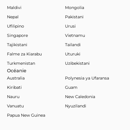
Maldivi
Mongolia
Nepal
Pakistani
Ufilipino
Urusi
Singapore
Vietnamu
Tajikistani
Tailandi
Falme za Kiarabu
Uturuki
Turkmenistan
Uzibekistani
Océanie
Australia
Polynesia ya Ufaransa
Kiribati
Guam
Nauru
New Caledonia
Vanuatu
Nyuzilandi
Papua New Guinea