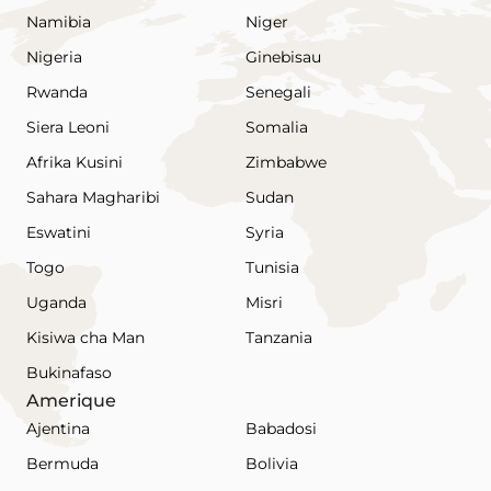
Namibia
Niger
Nigeria
Ginebisau
Rwanda
Senegali
Siera Leoni
Somalia
Afrika Kusini
Zimbabwe
Sahara Magharibi
Sudan
Eswatini
Syria
Togo
Tunisia
Uganda
Misri
Kisiwa cha Man
Tanzania
Bukinafaso
Amerique
Ajentina
Babadosi
Bermuda
Bolivia