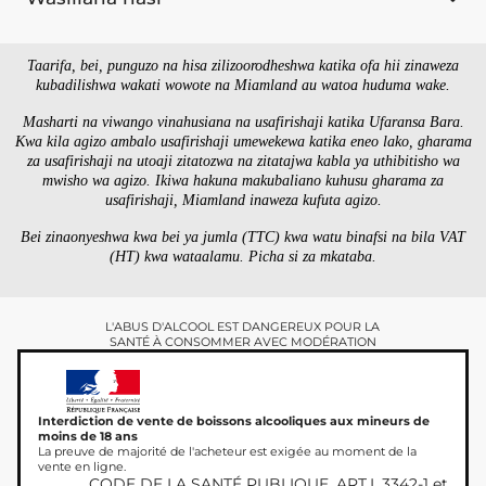
Taarifa, bei, punguzo na hisa zilizoorodheshwa katika ofa hii zinaweza
kubadilishwa wakati wowote na Miamland au watoa huduma wake.
Masharti na viwango vinahusiana na usafirishaji katika Ufaransa Bara.
Kwa kila agizo ambalo usafirishaji umewekewa katika eneo lako, gharama
za usafirishaji na utoaji zitatozwa na zitatajwa kabla ya uthibitisho wa
mwisho wa agizo. Ikiwa hakuna makubaliano kuhusu gharama za
usafirishaji, Miamland inaweza kufuta agizo.
Bei zinaonyeshwa kwa bei ya jumla (TTC) kwa watu binafsi na bila VAT
(HT) kwa wataalamu. Picha si za mkataba.
L'ABUS D'ALCOOL EST DANGEREUX POUR LA
SANTÉ À CONSOMMER AVEC MODÉRATION
Interdiction de vente de boissons alcooliques aux mineurs de
moins de 18 ans
La preuve de majorité de l'acheteur est exigée au moment de la
vente en ligne.
CODE DE LA SANTÉ PUBLIQUE, ART.L.3342-1 et