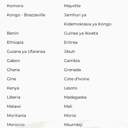
Komoro
Mayotte
Kongo - Brazzaville
Jamhuri ya
Kidemokrasia ya Kongo
Benin
Guinea ya Ikweta
Ethiopia
Eritrea
Guiana ya Ufaransa
Jibuti
Gabon
Gambia
Ghana
Grenada
Gine
Cote d’Ivoire
Kenya
Lesoto
Liberia
Madagaska
Malawi
Mali
Moritania
Morisi
Morocco
Msumbiji