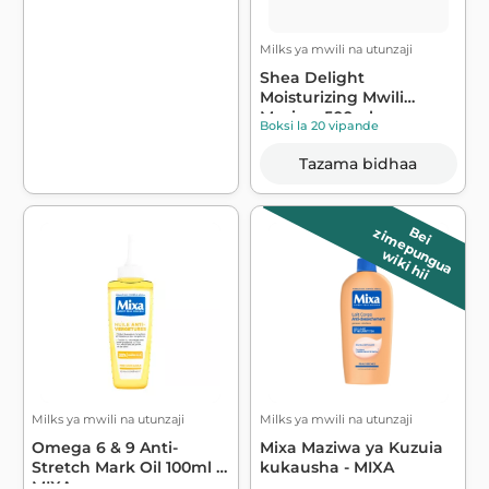
Milks ya mwili na utunzaji
Shea Delight
Moisturizing Mwili
Maziwa 500ml -
Boksi la 20 vipande
Evoluderm
Tazama bidhaa
B
e
i
z
im
e
p
u
n
g
u
a
wiki hii
Milks ya mwili na utunzaji
Milks ya mwili na utunzaji
Omega 6 & 9 Anti-
Mixa Maziwa ya Kuzuia
Stretch Mark Oil 100ml -
kukausha - MIXA
MIXA