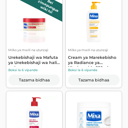
B
e
i
z
im
e
p
u
n
g
u
a
wiki hii
Milks ya mwili na utunzaji
Milks ya mwili na utunzaji
Urekebishaji wa Mafuta
Cream ya Marekebisho
ya Urekebishaji wa hali
ya Radiance ya
ya juu...
Niacinamide 250ml...
Boksi la 6 vipande
Boksi la 6 vipande
Tazama bidhaa
Tazama bidhaa