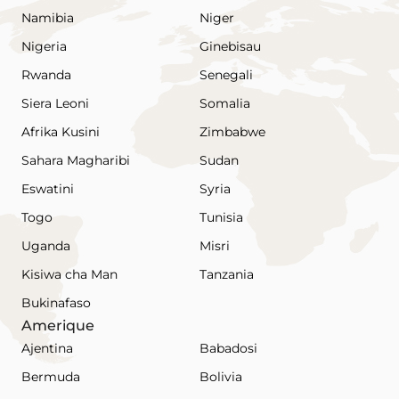
Namibia
Niger
Nigeria
Ginebisau
Rwanda
Senegali
Siera Leoni
Somalia
Afrika Kusini
Zimbabwe
Sahara Magharibi
Sudan
Eswatini
Syria
Togo
Tunisia
Uganda
Misri
Kisiwa cha Man
Tanzania
Bukinafaso
Amerique
Ajentina
Babadosi
Bermuda
Bolivia