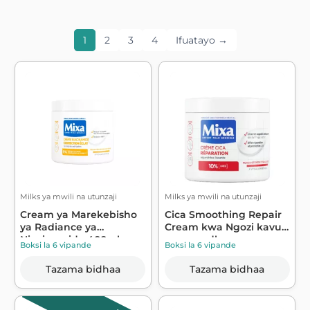
1
2
3
4
Ifuatayo →
Milks ya mwili na utunzaji
Milks ya mwili na utunzaji
Cream ya Marekebisho
Cica Smoothing Repair
ya Radiance ya
Cream kwa Ngozi kavu
Niacinamide 400ml...
sana na dh...
Boksi la 6 vipande
Boksi la 6 vipande
Tazama bidhaa
Tazama bidhaa