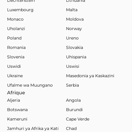
Liechtenstein
Lithuania
Luxembourg
Malta
Monaco
Moldova
Uholanzi
Norway
Poland
Ureno
Romania
Slovakia
Slovenia
Uhispania
Uswidi
Uswisi
Ukraine
Masedonia ya Kaskazini
Ufalme wa Muungano
Serbia
Afrique
Aljeria
Angola
Botswana
Burundi
Kameruni
Cape Verde
Jamhuri ya Afrika ya Kati
Chad