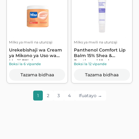
Milks ya mwili na utunzaji
Milks ya mwili na utunzaji
Urekebishaji wa Cream
Panthenol Comfort Lip
ya Mikono ya Uso wa
Balm 15% Shea &
Mwili 72h k...
Panthenol 10ml ...
Boksi la 6 vipande
Boksi la 12 vipande
Tazama bidhaa
Tazama bidhaa
1
2
3
4
Ifuatayo →