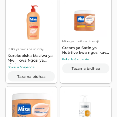
Milks ya mwili na utunzaji
Cream ya Satin ya
Milks ya mwili na utunzaji
Nutrtive kwa ngozi kavu
Kurekebisha Maziwa ya
na isiyo na...
Boksi la 6 vipande
Mwili kwa Ngozi ya
Ziada-Kavu 4...
Boksi la 6 vipande
Tazama bidhaa
Tazama bidhaa