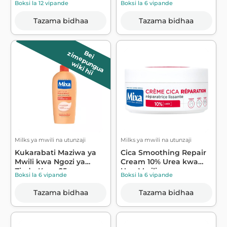
Boksi la 12 vipande
Boksi la 6 vipande
Tazama bidhaa
Tazama bidhaa
B
e
i
z
im
e
p
u
n
g
u
a
wiki hii
Milks ya mwili na utunzaji
Milks ya mwili na utunzaji
Kukarabati Maziwa ya
Cica Smoothing Repair
Mwili kwa Ngozi ya
Cream 10% Urea kwa
Ziada-Kavu 25...
Uso, Mwili n...
Boksi la 6 vipande
Boksi la 6 vipande
Tazama bidhaa
Tazama bidhaa