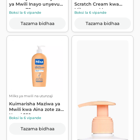
ya Mwili Inayo unyevu
Scratch Cream kwa
masaa 72...
Mikono ya Mw...
Boksi la 6 vipande
Boksi la 6 vipande
Tazama bidhaa
Tazama bidhaa
Milks ya mwili na utunzaji
Kuimarisha Maziwa ya
Mwili kwa Aina zote za
Ngozi 250...
Boksi la 6 vipande
Tazama bidhaa