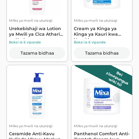
Milks ya mwili na utunzaji
Milks ya mwili na utunzaji
Urekebishaji wa Lotion
Cream ya Kinga ya
ya Mwili ya Cica Athari
Kinga ya Kauri kwa
ya Kud...
Ngozi kavu sana ...
Boksi la 6 vipande
Boksi la 6 vipande
Tazama bidhaa
Tazama bidhaa
B
e
i
z
im
e
p
u
n
g
u
a
wiki hii
Milks ya mwili na utunzaji
Milks ya mwili na utunzaji
Ceramide Anti-Kavu
Panthenol Comfort Anti-