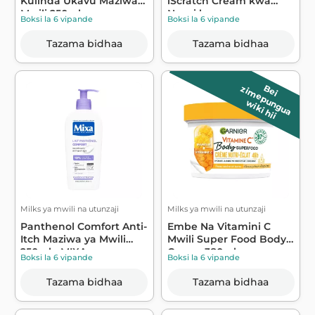
Kulinda Ukavu Maziwa
iScratch Cream kwa
Mwili 250ml -...
Ngozi kavu ...
Boksi la 6 vipande
Boksi la 6 vipande
Tazama bidhaa
Tazama bidhaa
B
e
i
z
im
e
p
u
n
g
u
a
wiki hii
Milks ya mwili na utunzaji
Milks ya mwili na utunzaji
Panthenol Comfort Anti-
Embe Na Vitamini C
Itch Maziwa ya Mwili
Mwili Super Food Body
250ml - MIXA
Cream 380ml ...
Boksi la 6 vipande
Boksi la 6 vipande
Tazama bidhaa
Tazama bidhaa