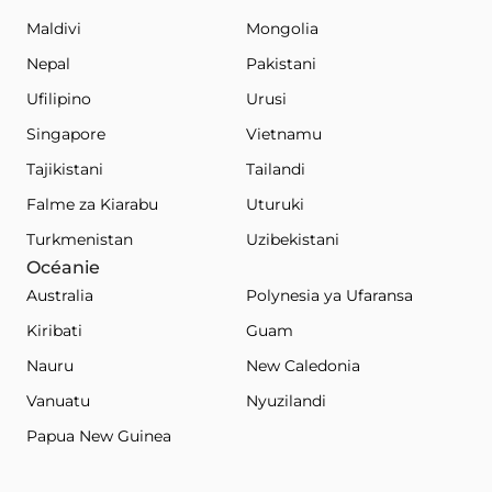
Maldivi
Mongolia
Nepal
Pakistani
Ufilipino
Urusi
Singapore
Vietnamu
Tajikistani
Tailandi
Falme za Kiarabu
Uturuki
Turkmenistan
Uzibekistani
Océanie
Australia
Polynesia ya Ufaransa
Kiribati
Guam
Nauru
New Caledonia
Vanuatu
Nyuzilandi
Papua New Guinea