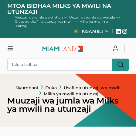
MTOA BIDHAA MILKS YA MWILI NA
UTUNZAJI
Muuzaji wa jumla wa chakula
—›
Uuzaji wa jumla wa vyakula
—›
Grossiste Usafi na utunzaji wa mwili
—›
Milks ya mwili na
utunzaji
KISWAHILI
Duka
Unganisha
Jisajili
Nyumbani
Duka
Usafi na utunzaji wa mwili
Milks ya mwili na utunzaji
Muuzaji wa jumla wa Milks
ya mwili na utunzaji