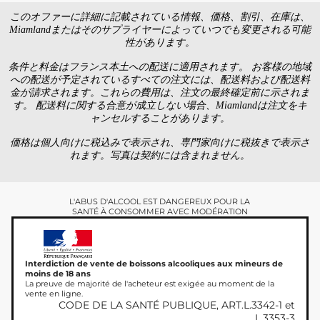
このオファーに詳細に記載されている情報、価格、割引、在庫は、
Miamlandまたはそのサプライヤーによっていつでも変更される可能
性があります。
条件と料金はフランス本土への配送に適用されます。 お客様の地域
への配送が予定されているすべての注文には、配送料および配送料
金が請求されます。これらの費用は、注文の最終確定前に示されま
す。 配送料に関する合意が成立しない場合、Miamlandは注文をキ
ャンセルすることがあります。
価格は個人向けに税込みで表示され、専門家向けに税抜きで表示さ
れます。写真は契約には含まれません。
L'ABUS D'ALCOOL EST DANGEREUX POUR LA
SANTÉ À CONSOMMER AVEC MODÉRATION
Interdiction de vente de boissons alcooliques aux mineurs de
moins de 18 ans
La preuve de majorité de l'acheteur est exigée au moment de la
vente en ligne.
CODE DE LA SANTÉ PUBLIQUE, ART.L.3342-1 et
L.3353-3