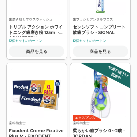
歯磨き粉とマウスウォッシュ
歯ブラシとデンタルフロス
トリプル アクション ホワイ
センシソフト コンプリート
トニング歯磨き粉 125ml -
軟歯ブラシ - SIGNAL
AQUAFRESH
12個セットのカートン
12個セットのカートン
商品を見る
商品を見る
今週の値下げ
実施中
エクスプレス
歯科衛生士
歯科衛生士
Fixodent Creme Fixative
柔らかい歯ブラシ 0～2歳 -
Plus M - FIXODENT
JORDAN