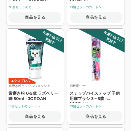
36個セットのカートン
10個セットのカートン
商品を見る
商品を見る
今週の値下げ
今週の値下げ
実施中
実施中
エクスプレス
歯磨き粉とマウスウォッシュ
歯科衛生士
歯磨き粉 0-5歳 ラズベリー
ステップバイステップ 子供
味 50ml - JORDAN
用歯ブラシ 3～5歳 -
JORDAN
15個セットのカートン
10個セットのカートン
商品を見る
商品を見る