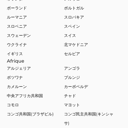
ポーランド
ポルトガル
ルーマニア
スロバキア
スロベニア
スペイン
スウェーデン
スイス
ウクライナ
北マケドニア
イギリス
セルビア
Afrique
アルジェリア
アンゴラ
ボツワナ
ブルンジ
カメルーン
カーボベルデ
中央アフリカ共和国
チャド
コモロ
マヨット
コンゴ共和国(ブラザビル)
コンゴ民主共和国(キンシャ
サ)