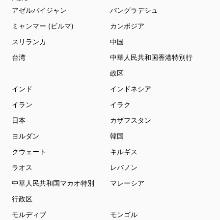
アゼルバイジャン
バングラデシュ
ミャンマー (ビルマ)
カンボジア
スリランカ
中国
台湾
中華人民共和国香港特別行
政区
インド
インドネシア
イラン
イラク
日本
カザフスタン
ヨルダン
韓国
クウェート
キルギス
ラオス
レバノン
中華人民共和国マカオ特別
マレーシア
行政区
モルディブ
モンゴル