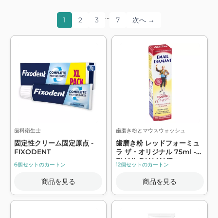
…
1
2
3
7
次へ →
歯科衛生士
歯磨き粉とマウスウォッシュ
固定性クリーム固定原点 -
歯磨き粉 レッドフォーミュ
FIXODENT
ラ ザ・オリジナル 75ml -
EMAIL DIAMANT
6個セットのカートン
12個セットのカートン
商品を見る
商品を見る