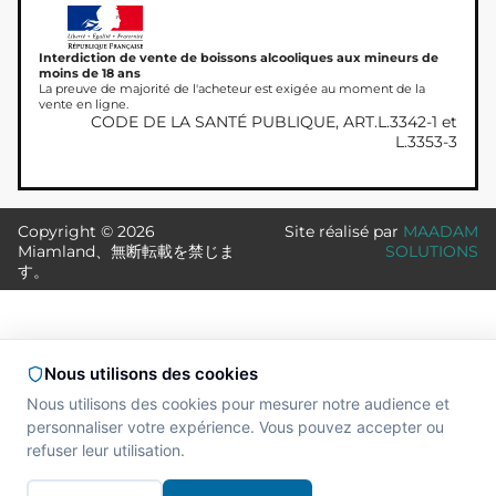
Interdiction de vente de boissons alcooliques aux mineurs de
moins de 18 ans
La preuve de majorité de l'acheteur est exigée au moment de la
vente en ligne.
CODE DE LA SANTÉ PUBLIQUE, ART.L.3342-1 et
L.3353-3
Copyright © 2026
Site réalisé par
MAADAM
Miamland、無断転載を禁じま
SOLUTIONS
す。
Nous utilisons des cookies
Nous utilisons des cookies pour mesurer notre audience et
personnaliser votre expérience. Vous pouvez accepter ou
refuser leur utilisation.