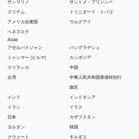
サンマリノ
サントメ・プリンシペ
スリナム
トリニダード・トバゴ
アメリカ合衆国
ウルグアイ
ベネズエラ
Asie
アゼルバイジャン
バングラデシュ
ミャンマー (ビルマ)
カンボジア
スリランカ
中国
台湾
中華人民共和国香港特別行
政区
インド
インドネシア
イラン
イラク
日本
カザフスタン
ヨルダン
韓国
クウェート
キルギス