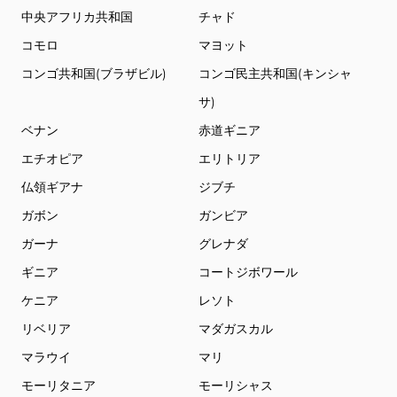
中央アフリカ共和国
チャド
コモロ
マヨット
コンゴ共和国(ブラザビル)
コンゴ民主共和国(キンシャ
サ)
ベナン
赤道ギニア
エチオピア
エリトリア
仏領ギアナ
ジブチ
ガボン
ガンビア
ガーナ
グレナダ
ギニア
コートジボワール
ケニア
レソト
リベリア
マダガスカル
マラウイ
マリ
モーリタニア
モーリシャス