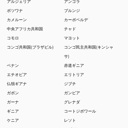
アルジェリア
アンゴラ
ボツワナ
ブルンジ
カメルーン
カーボベルデ
中央アフリカ共和国
チャド
コモロ
マヨット
コンゴ共和国(ブラザビル)
コンゴ民主共和国(キンシャ
サ)
ベナン
赤道ギニア
エチオピア
エリトリア
仏領ギアナ
ジブチ
ガボン
ガンビア
ガーナ
グレナダ
ギニア
コートジボワール
ケニア
レソト