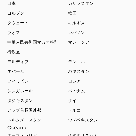
日本
カザフスタン
ヨルダン
韓国
クウェート
キルギス
ラオス
レバノン
中華人民共和国マカオ特別
マレーシア
行政区
モルディブ
モンゴル
ネパール
パキスタン
フィリピン
ロシア
シンガポール
ベトナム
タジキスタン
タイ
アラブ首長国連邦
トルコ
トルクメニスタン
ウズベキスタン
Océanie
オーストラリア
仏領ポリネシア