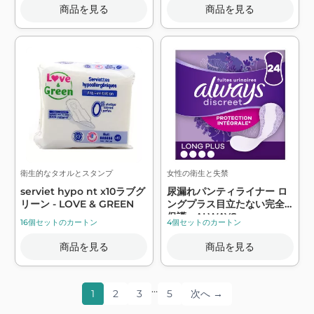
商品を見る
商品を見る
衛生的なタオルとスタンプ
女性の衛生と失禁
serviet hypo nt x10ラブグ
尿漏れパンティライナー ロ
リーン - LOVE & GREEN
ングプラス目立たない完全
保護 - ALWAYS
16個セットのカートン
4個セットのカートン
商品を見る
商品を見る
…
1
2
3
5
次へ →