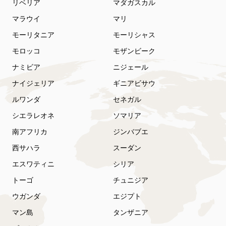
リベリア
マダガスカル
マラウイ
マリ
モーリタニア
モーリシャス
モロッコ
モザンビーク
ナミビア
ニジェール
ナイジェリア
ギニアビサウ
ルワンダ
セネガル
シエラレオネ
ソマリア
南アフリカ
ジンバブエ
西サハラ
スーダン
エスワティニ
シリア
トーゴ
チュニジア
ウガンダ
エジプト
マン島
タンザニア