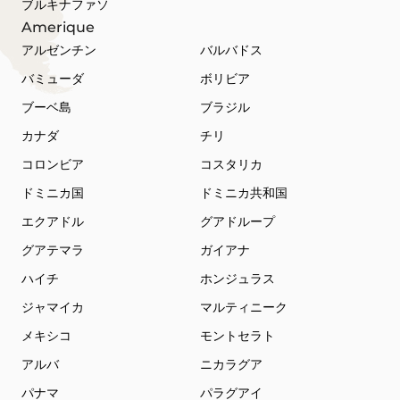
ブルキナファソ
Amerique
アルゼンチン
バルバドス
バミューダ
ボリビア
ブーベ島
ブラジル
カナダ
チリ
コロンビア
コスタリカ
ドミニカ国
ドミニカ共和国
エクアドル
グアドループ
グアテマラ
ガイアナ
ハイチ
ホンジュラス
ジャマイカ
マルティニーク
メキシコ
モントセラト
アルバ
ニカラグア
パナマ
パラグアイ