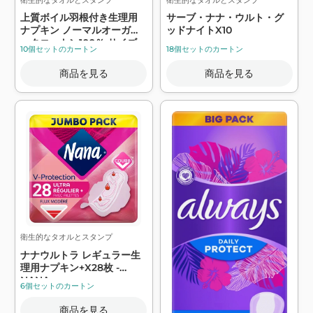
衛生的なタオルとスタンプ
衛生的なタオルとスタンプ
上質ボイル羽根付き生理用
サーブ・ナナ・ウルト・グ
ナプキン ノーマルオーガニ
ッドナイトX10
ックコットン100％ サイズ
10個セットのカートン
18個セットのカートン
1×11 - ALWAYS
商品を見る
商品を見る
衛生的なタオルとスタンプ
ナナウルトラ レギュラー生
理用ナプキン+X28枚 -
NANA
6個セットのカートン
商品を見る