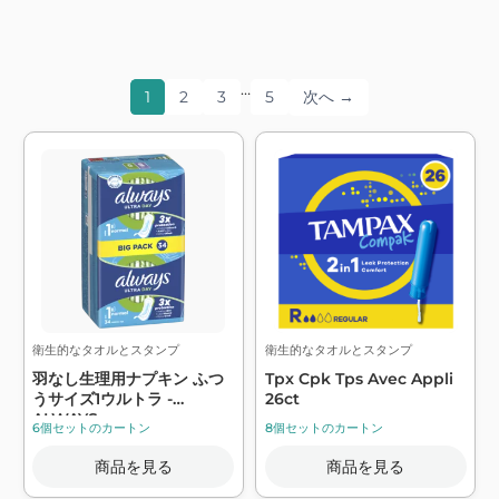
…
1
2
3
5
次へ →
衛生的なタオルとスタンプ
衛生的なタオルとスタンプ
羽なし生理用ナプキン ふつ
Tpx Cpk Tps Avec Appli
うサイズ1ウルトラ -
26ct
ALWAYS
6個セットのカートン
8個セットのカートン
商品を見る
商品を見る