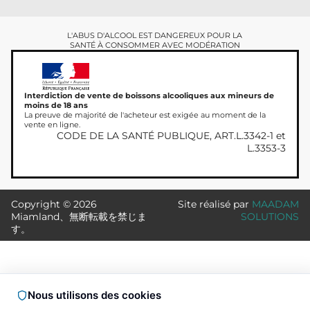
L'ABUS D'ALCOOL EST DANGEREUX POUR LA
SANTÉ À CONSOMMER AVEC MODÉRATION
Interdiction de vente de boissons alcooliques aux mineurs de
moins de 18 ans
La preuve de majorité de l'acheteur est exigée au moment de la
vente en ligne.
CODE DE LA SANTÉ PUBLIQUE, ART.L.3342-1 et
L.3353-3
Copyright © 2026
Site réalisé par
MAADAM
Miamland、無断転載を禁じま
SOLUTIONS
す。
Nous utilisons des cookies