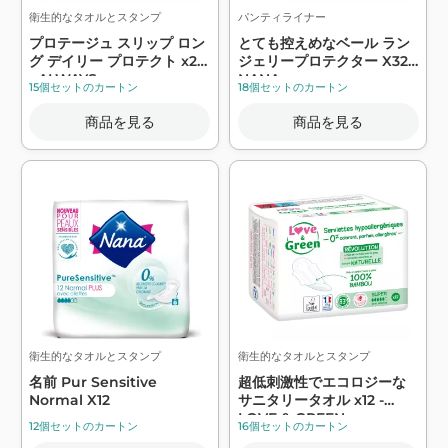
衛生的なタオルとスタンプ
パンティライナー
プロテージュ スリップ ロン
とても控えめなベール ラン
グ デイリー プロテクト x26
ジェリープロテクター X32 -
- ALWAYS
NANA
15個セットのカートン
18個セットのカートン
商品を見る
商品を見る
衛生的なタオルとスタンプ
衛生的なタオルとスタンプ
名前 Pur Sensitive
超低刺激性でエコロジーな
Normal X12
サニタリータオル x12 -
LOVE & GREEN
12個セットのカートン
16個セットのカートン