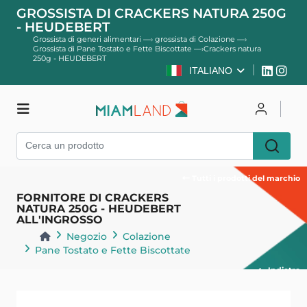
GROSSISTA DI CRACKERS NATURA 250G
- HEUDEBERT
Grossista di generi alimentari
—›
grossista di Colazione
—›
Grossista di Pane Tostato e Fette Biscottate
—›
Crackers natura
250g - HEUDEBERT
ITALIANO
Negozio
Per accedere
Registro
Tutti i prodotti del marchio
FORNITORE DI CRACKERS
NATURA 250G - HEUDEBERT
ALL'INGROSSO
Negozio
Colazione
Pane Tostato e Fette Biscottate
Indietro