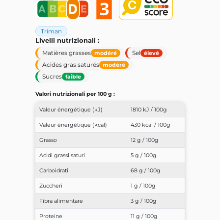
Triman
Livelli nutrizionali :
Matières grasses
Sel
modéré
élevé
Acides gras saturés
modéré
Sucres
faible
Valori nutrizionali per 100 g :
Valeur énergétique (kJ)
1810 kJ / 100g
Valeur énergétique (kcal)
430 kcal / 100g
Grasso
12 g / 100g
Acidi grassi saturi
5 g / 100g
Carboidrati
68 g / 100g
Zuccheri
1 g / 100g
Fibra alimentare
3 g / 100g
Proteine
11 g / 100g