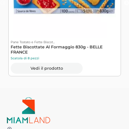
Pane Tostato e Fette Biscot...
P
Fette Biscottate Al Formaggio 830g - BELLE
P
FRANCE
Scatola di 8 pezzi
S
Vedi il prodotto