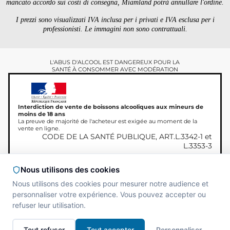
mancato accordo sui costi di consegna, Miamland potrà annullare l'ordine.
I prezzi sono visualizzati IVA inclusa per i privati ​​e IVA esclusa per i
professionisti. Le immagini non sono contrattuali.
L'ABUS D'ALCOOL EST DANGEREUX POUR LA
SANTÉ À CONSOMMER AVEC MODÉRATION
Interdiction de vente de boissons alcooliques aux mineurs de
moins de 18 ans
La preuve de majorité de l'acheteur est exigée au moment de la
vente en ligne.
CODE DE LA SANTÉ PUBLIQUE, ART.L.3342-1 et
L.3353-3
Nous utilisons des cookies
Nous utilisons des cookies pour mesurer notre audience et
Copyright © 2026
Site réalisé par
MAADAM
personnaliser votre expérience. Vous pouvez accepter ou
Miamland, Tutti i diritti
SOLUTIONS
refuser leur utilisation.
riservati.
Tout refuser
Tout accepter
Personnaliser