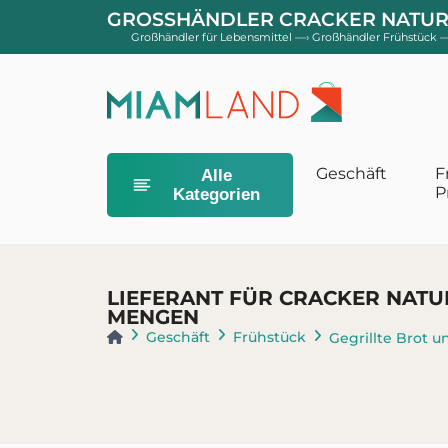
GROSSHÄNDLER CRACKER NATUR 
Großhändler für Lebensmittel
—›
Großhändler Frühstück
—
Geschäft
F
Alle
P
Kategorien
Babyhygiene
Babytücher u
LIEFERANT FÜR CRACKER NATU
Toiletten und
MENGEN
Waschgele un
Geschäft
Frühstück
Gegrillte Brot u
Babywindeln
Größe 2 Schic
Größe 4 Schi
Größe 5 und 
Windeln Größ