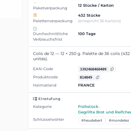
12 Stücke / Karton
Paketverpackung
432 Stücke
Palettenverpackung
(entspricht 36 Kartons)
Durchschnittliche
100 Tage
Verbrauchsfrist
Colis de 12 — 12 × 250 g. Palette de 36 colis (432
unités).
EAN-Code
3392460460409
Produktcode
014049
Heimatland
FRANCE
Einstufung
Kategorie
Frühstück
›
Gegrillte Brot und Reifche
Schlüsselwörter
#heudebert
#mondelez