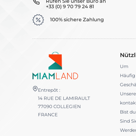
Rufen Sie unser Büro an
+33 (0) 9 70 79 24 81
100% sichere Zahlung
Nützl
Um
Häufig
Geschä
Entrepôt :
Unsere
14 RUE DE LAMIRAULT
kontak
77090 COLLEGIEN
Bist d
FRANCE
Sind Si
Werden