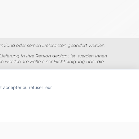
amland oder seinen Lieferanten geändert werden.
Lieferung in Ihre Region geplant ist, werden Ihnen
n werden. Im Falle einer Nichteinigung über die
uer angezeigt. Bilder sind nicht vertraglich.
z accepter ou refuser leur
TION
 SANTÉ PUBLIQUE, ART.L.3342-1 et L.3353-3