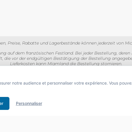
l
en, Preise, Rabatte und Lagerbestände können jederzeit von Mi
ng auf dem französischen Festland. Bei jeder Bestellung, deren 
lt, die vor der endgültigen Bestätigung der Bestellung angegebe
Lieferkosten kann Miamland die Bestellung stornieren.
ve Mehrwertsteuer und für Gewerbetreibende exklusive Mehrwertste
esurer notre audience et personnaliser votre expérience. Vous pouve
BUS D'ALCOOL EST DANGEREUX POUR LA SANTÉ À CONSOMMER AVEC MODÉRA
 de boissons alcooliques aux mineurs de moins de 18 ans
er
Personnaliser
e l'acheteur est exigée au moment de la vente en ligne.
CODE DE LA