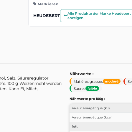
Markieren
Alle Produkte der Marke Heudebert
HEUDEBERT
anzeigen
Nährwerte :
, Salz, Säureregulator
Matières grasses
Se
modéré
efe. 100 g Weizenmehl werden
en. Kann Ei, Milch,
Sucres
faible
Nährwerte pro 100g :
Valeur énergétique (kJ)
Valeur énergétique (kcal)
fett