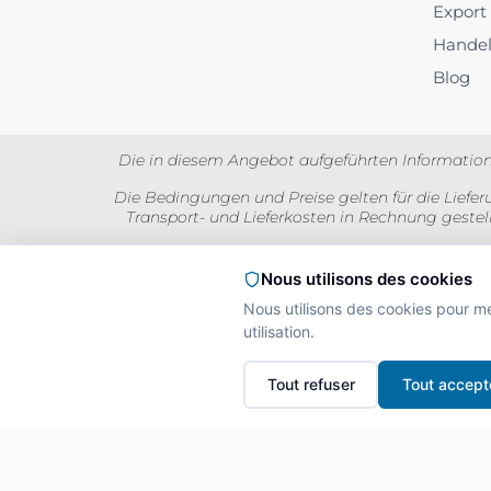
Export
Hande
Blog
Die in diesem Angebot aufgeführten Information
Die Bedingungen und Preise gelten für die Lieferu
Transport- und Lieferkosten in Rechnung gestel
Die Preise werden für Privatpersonen inklusi
Nous utilisons des cookies
Nous utilisons des cookies pour m
utilisation.
L'A
Interdiction de vente
Tout refuser
Tout accept
La preuve de majorité d