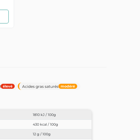
l
Acides gras saturés
élevé
modéré
1810 kJ / 100g
430 kcal / 100g
12 g / 100g