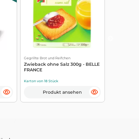
Gegrillte Brot und Reifchen
Gegrillte Brot 
Zwieback ohne Salz 300g - BELLE
240g Tartin
FRANCE
Karton von 18 Stück
Karton von 10 S
Produkt ansehen
Pro