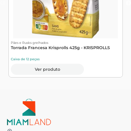
Pães e Rusks grelhados
P
Torrada Francesa Krisprolls 425g - KRISPROLLS
B
Caixa de 12 peças
C
Ver produto