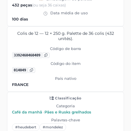
432 peças
(ou seja 36 caixas)
Data média de uso
100 dias
Colis de 12 — 12 × 250 g. Palette de 36 colis (432
unités).
Código de barra
3392460460409
Código do item
014049
País nativo
FRANCE
Classificação
Categoria
Café da manhã
›
Pães e Rusks grelhados
Palavras-chave
#heudebert
#mondelez