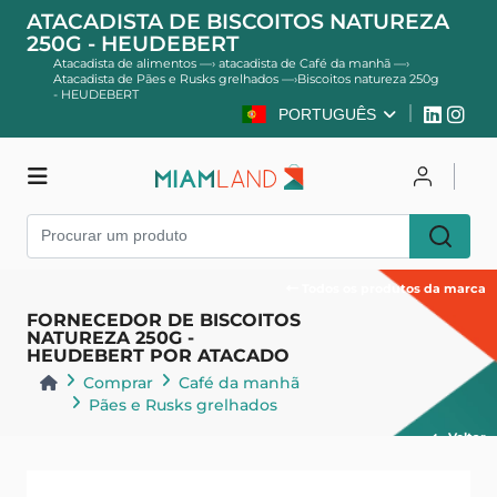
ATACADISTA DE BISCOITOS NATUREZA
250G - HEUDEBERT
Atacadista de alimentos
—›
atacadista de Café da manhã
—›
Atacadista de Pães e Rusks grelhados
—›
Biscoitos natureza 250g
- HEUDEBERT
PORTUGUÊS
Comprar
Entrar
Cadastre-se
Todos os produtos da marca
FORNECEDOR DE BISCOITOS
NATUREZA 250G -
HEUDEBERT POR ATACADO
Comprar
Café da manhã
Pães e Rusks grelhados
Voltar