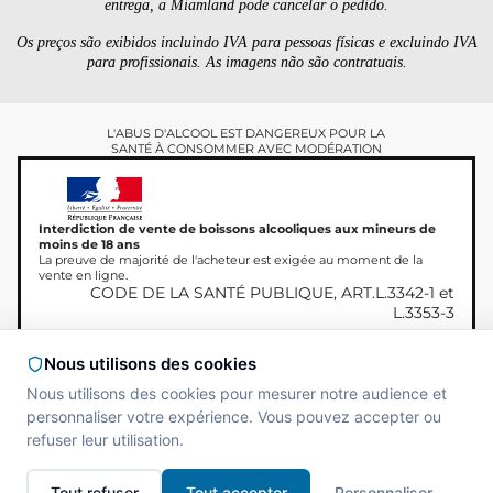
entrega, a Miamland pode cancelar o pedido.
Os preços são exibidos incluindo IVA para pessoas físicas e excluindo IVA
para profissionais. As imagens não são contratuais.
L'ABUS D'ALCOOL EST DANGEREUX POUR LA
SANTÉ À CONSOMMER AVEC MODÉRATION
Interdiction de vente de boissons alcooliques aux mineurs de
moins de 18 ans
La preuve de majorité de l'acheteur est exigée au moment de la
vente en ligne.
CODE DE LA SANTÉ PUBLIQUE, ART.L.3342-1 et
L.3353-3
Nous utilisons des cookies
Nous utilisons des cookies pour mesurer notre audience et
Copyright © 2026
Site réalisé par
MAADAM
personnaliser votre expérience. Vous pouvez accepter ou
Miamland, Todos os direitos
SOLUTIONS
refuser leur utilisation.
reservados.
Tout refuser
Tout accepter
Personnaliser