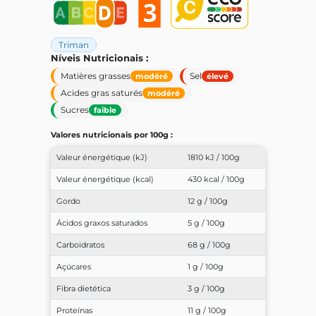
Triman
Níveis Nutricionais :
Matières grasses
Sel
modéré
élevé
Acides gras saturés
modéré
Sucres
faible
Valores nutricionais por 100g :
Valeur énergétique (kJ)
1810 kJ / 100g
Valeur énergétique (kcal)
430 kcal / 100g
Gordo
12 g / 100g
Ácidos graxos saturados
5 g / 100g
Carboidratos
68 g / 100g
Açúcares
1 g / 100g
Fibra dietética
3 g / 100g
Proteínas
11 g / 100g