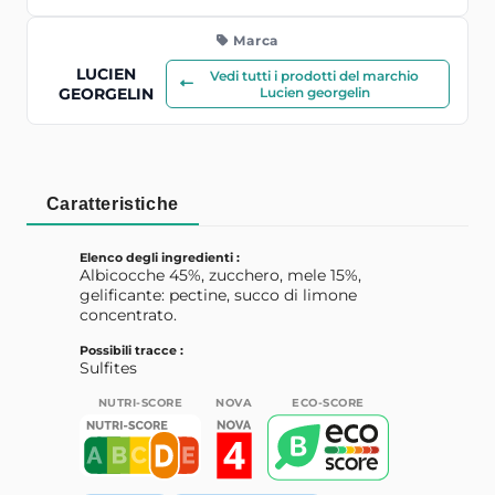
Marca
LUCIEN
Vedi tutti i prodotti del marchio
GEORGELIN
Lucien georgelin
Caratteristiche
Elenco degli ingredienti :
Albicocche 45%, zucchero, mele 15%,
gelificante: pectine, succo di limone
concentrato.
Possibili tracce :
Sulfites
NUTRI-SCORE
NOVA
ECO-SCORE