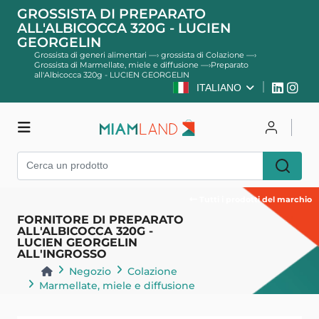
GROSSISTA DI PREPARATO
ALL'ALBICOCCA 320G - LUCIEN
GEORGELIN
Grossista di generi alimentari
—›
grossista di Colazione
—›
Grossista di Marmellate, miele e diffusione
—›
Preparato
all'Albicocca 320g - LUCIEN GEORGELIN
ITALIANO
Negozio
Per accedere
Registro
Tutti i prodotti del marchio
FORNITORE DI PREPARATO
ALL'ALBICOCCA 320G -
LUCIEN GEORGELIN
ALL'INGROSSO
Negozio
Colazione
Marmellate, miele e diffusione
Indietro