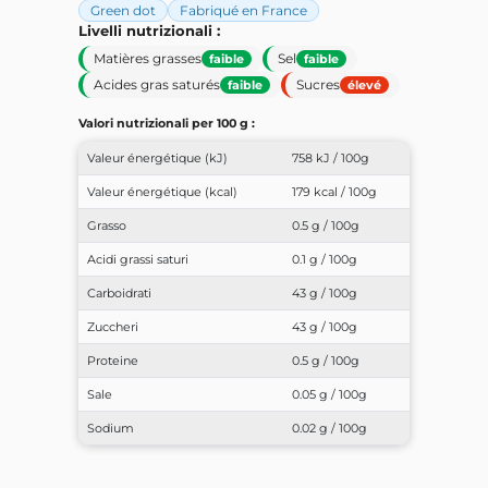
Green dot
Fabriqué en France
Livelli nutrizionali :
Matières grasses
Sel
faible
faible
Acides gras saturés
Sucres
faible
élevé
Valori nutrizionali per 100 g :
Valeur énergétique (kJ)
758 kJ / 100g
Valeur énergétique (kcal)
179 kcal / 100g
Grasso
0.5 g / 100g
Acidi grassi saturi
0.1 g / 100g
Carboidrati
43 g / 100g
Zuccheri
43 g / 100g
Proteine
0.5 g / 100g
Sale
0.05 g / 100g
Sodium
0.02 g / 100g