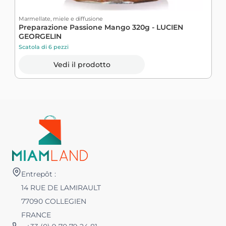
Marmellate, miele e diffusione
M
Preparazione Passione Mango 320g - LUCIEN
C
GEORGELIN
G
Scatola di 6 pezzi
S
Vedi il prodotto
Entrepôt :
14 RUE DE LAMIRAULT
77090 COLLEGIEN
FRANCE