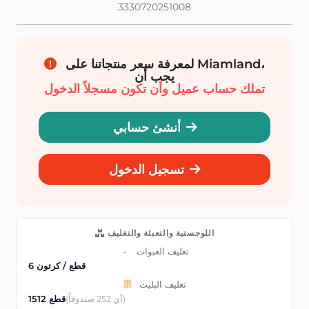
3330720251008
لمعرفة سعر منتجاتنا على Miamland،
يجب أن
تملك حساب عميل وأن تكون مسجلاً الدخول
أنشئ حسابي
تسجيل الدخول
اللوجستية والتعبئة والتغليف
تغليف العبوات
6 قطع / كرتون
تغليف البليت
(أي 252 صندوقاً)
1512 قطع