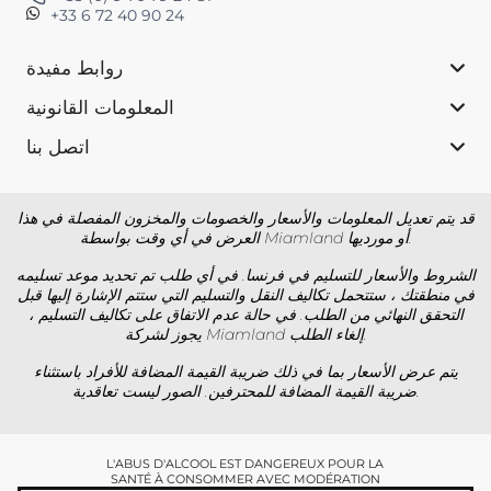
+33 6 72 40 90 24
روابط مفيدة
المعلومات القانونية
اتصل بنا
قد يتم تعديل المعلومات والأسعار والخصومات والمخزون المفصلة في هذا
العرض في أي وقت بواسطة Miamland أو مورديها.
الشروط والأسعار للتسليم في فرنسا. في أي طلب تم تحديد موعد تسليمه
في منطقتك ، ستتحمل تكاليف النقل والتسليم التي ستتم الإشارة إليها قبل
التحقق النهائي من الطلب. في حالة عدم الاتفاق على تكاليف التسليم ،
يجوز لشركة Miamland إلغاء الطلب.
يتم عرض الأسعار بما في ذلك ضريبة القيمة المضافة للأفراد باستثناء
ضريبة القيمة المضافة للمحترفين. الصور ليست تعاقدية.
L'ABUS D'ALCOOL EST DANGEREUX POUR LA
SANTÉ À CONSOMMER AVEC MODÉRATION