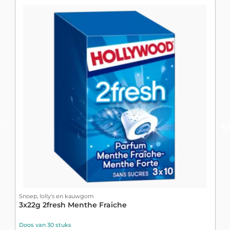
Snoep, lolly's en kauwgom
S
3x22g 2fresh Menthe Fraiche
B
Doos van 30 stuks
D