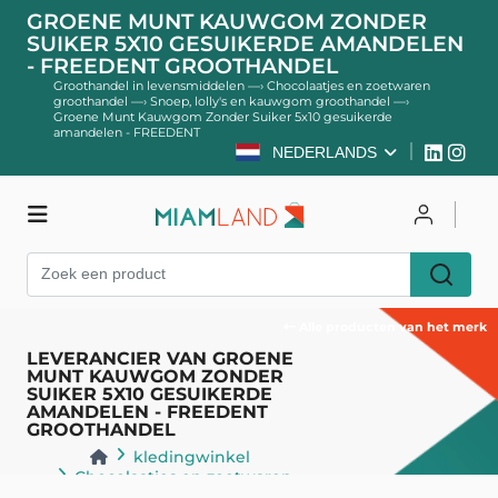
GROENE MUNT KAUWGOM ZONDER
SUIKER 5X10 GESUIKERDE AMANDELEN
- FREEDENT GROOTHANDEL
Groothandel in levensmiddelen
—›
Chocolaatjes en zoetwaren
groothandel
—›
Snoep, lolly's en kauwgom groothandel
—›
Groene Munt Kauwgom Zonder Suiker 5x10 gesuikerde
amandelen - FREEDENT
NEDERLANDS
kledingwinkel
Inloggen
Register
Alle producten van het merk
LEVERANCIER VAN GROENE
MUNT KAUWGOM ZONDER
SUIKER 5X10 GESUIKERDE
AMANDELEN - FREEDENT
GROOTHANDEL
kledingwinkel
Chocolaatjes en zoetwaren