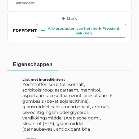
#freedent
Mark
Alle producten van het merk Freedent
FREEDENT
bekijken
Eigenschappen
Lijst met ingrediënten :
Zoetstoffen sorbitol, isomalt,
sorbitolsiroop, aspartaam, mannitol,
aspartaam-acesulfaamzout, acesulfaam-k-
gombasis (bevat sojalecithine),
glansmiddel calciumcarbonaat, aroma's,
bevochtigingsmiddel glycerol,
verdikkingsmiddel (Arabische gom),
kleurstof (E171), glansmiddel
(carnaubawas), antioxidant bha
NOVA