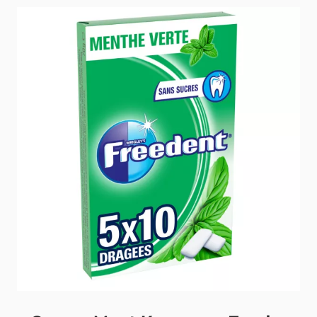
Snoep, lolly's en kauwgom
Terug