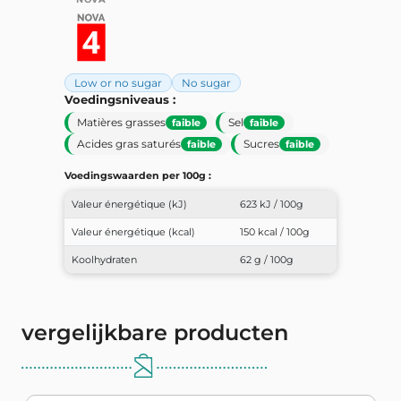
Low or no sugar
No sugar
Voedingsniveaus :
Matières grasses
Sel
faible
faible
Acides gras saturés
Sucres
faible
faible
Voedingswaarden per 100g :
Valeur énergétique (kJ)
623 kJ / 100g
Valeur énergétique (kcal)
150 kcal / 100g
Koolhydraten
62 g / 100g
vergelijkbare producten