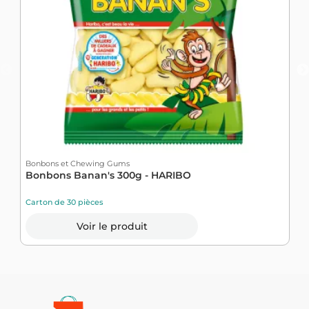
Bonbons et Chewing Gums
B
Bonbons Banan's 300g - HARIBO
B
Carton de 30 pièces
C
Voir le produit