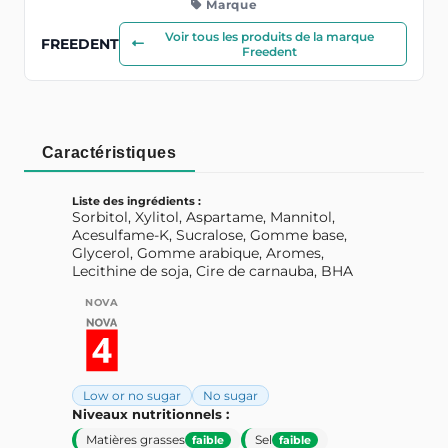
Marque
Voir tous les produits de la marque
FREEDENT
Freedent
Caractéristiques
Liste des ingrédients :
Sorbitol, Xylitol, Aspartame, Mannitol,
Acesulfame-K, Sucralose, Gomme base,
Glycerol, Gomme arabique, Aromes,
Lecithine de soja, Cire de carnauba, BHA
NOVA
Low or no sugar
No sugar
Niveaux nutritionnels :
Matières grasses
Sel
faible
faible