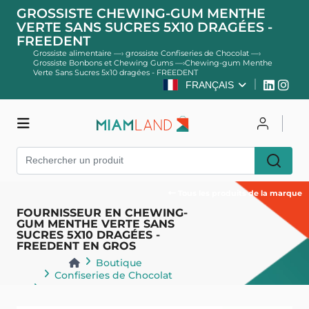
GROSSISTE CHEWING-GUM MENTHE
VERTE SANS SUCRES 5X10 DRAGÉES -
FREEDENT
Grossiste alimentaire
—›
grossiste Confiseries de Chocolat
—›
Grossiste Bonbons et Chewing Gums
—›
Chewing-gum Menthe
Verte Sans Sucres 5x10 dragées - FREEDENT
FRANÇAIS
Boutique
Se connecter
S'inscrire
Tous les produits de la marque
FOURNISSEUR EN CHEWING-
GUM MENTHE VERTE SANS
SUCRES 5X10 DRAGÉES -
FREEDENT EN GROS
Boutique
Confiseries de Chocolat
Bonbons et Chewing Gums