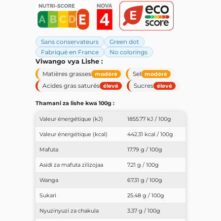
Sans conservateurs
Green dot
Fabriqué en France
No colorings
Viwango vya Lishe :
Matières grasses
Sel
modéré
modéré
Acides gras saturés
Sucres
élevé
élevé
Thamani za lishe kwa 100g :
Valeur énergétique (kJ)
1855.77 kJ / 100g
Valeur énergétique (kcal)
442.31 kcal / 100g
Mafuta
17.79 g / 100g
Asidi za mafuta zilizojaa
7.21 g / 100g
Wanga
67.31 g / 100g
Sukari
25.48 g / 100g
Nyuzinyuzi za chakula
3.37 g / 100g