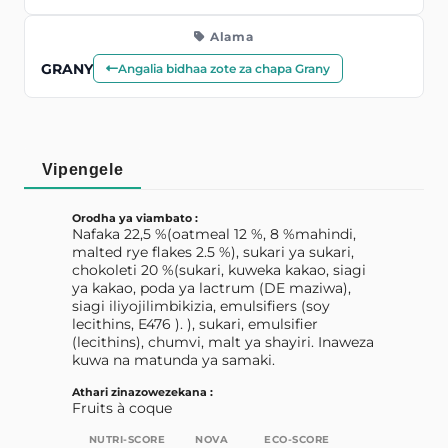
Alama
GRANY
Angalia bidhaa zote za chapa Grany
Vipengele
Orodha ya viambato :
Nafaka 22,5 %(oatmeal 12 %, 8 %mahindi,
malted rye flakes 2.5 %), sukari ya sukari,
chokoleti 20 %(sukari, kuweka kakao, siagi
ya kakao, poda ya lactrum (DE maziwa),
siagi iliyojilimbikizia, emulsifiers (soy
lecithins, E476 ). ), sukari, emulsifier
(lecithins), chumvi, malt ya shayiri. Inaweza
kuwa na matunda ya samaki.
Athari zinazowezekana :
Fruits à coque
NUTRI-SCORE
NOVA
ECO-SCORE