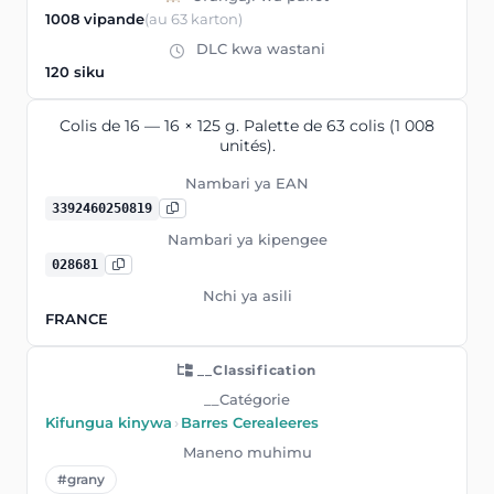
1008 vipande
(au 63 karton)
DLC kwa wastani
120 siku
Colis de 16 — 16 × 125 g. Palette de 63 colis (1 008
unités).
Nambari ya EAN
3392460250819
Nambari ya kipengee
028681
Nchi ya asili
FRANCE
__Classification
__Catégorie
Kifungua kinywa
›
Barres Cerealeeres
Maneno muhimu
#grany