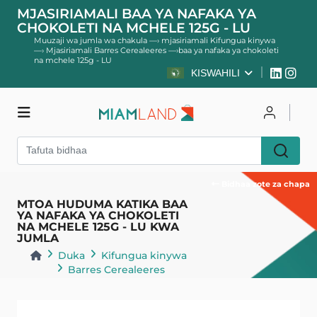
MJASIRIAMALI BAA YA NAFAKA YA
CHOKOLETI NA MCHELE 125G - LU
Muuzaji wa jumla wa chakula
—›
mjasiriamali Kifungua kinywa
—›
Mjasiriamali Barres Cerealeeres
—›
baa ya nafaka ya chokoleti
na mchele 125g - LU
KISWAHILI
Duka
Unganisha
Jisajili
Bidhaa zote za chapa
MTOA HUDUMA KATIKA BAA
YA NAFAKA YA CHOKOLETI
NA MCHELE 125G - LU KWA
JUMLA
Duka
Kifungua kinywa
Barres Cerealeeres
Rudisha