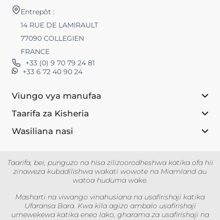
Entrepôt :
14 RUE DE LAMIRAULT
77090 COLLEGIEN
FRANCE
+33 (0) 9 70 79 24 81
+33 6 72 40 90 24
Viungo vya manufaa
Taarifa za Kisheria
Wasiliana nasi
Taarifa, bei, punguzo na hisa zilizoorodheshwa katika ofa hii
zinaweza kubadilishwa wakati wowote na Miamland au
watoa huduma wake.
Masharti na viwango vinahusiana na usafirishaji katika
Ufaransa Bara. Kwa kila agizo ambalo usafirishaji
umewekewa katika eneo lako, gharama za usafirishaji na