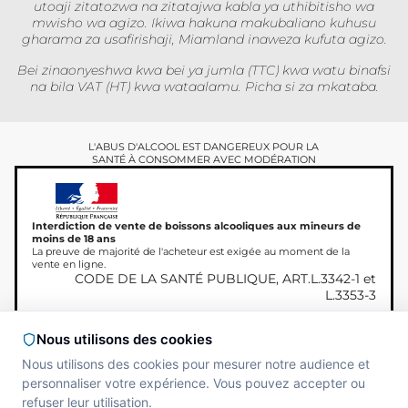
utoaji zitatozwa na zitatajwa kabla ya uthibitisho wa
mwisho wa agizo. Ikiwa hakuna makubaliano kuhusu
gharama za usafirishaji, Miamland inaweza kufuta agizo.
Bei zinaonyeshwa kwa bei ya jumla (TTC) kwa watu binafsi
na bila VAT (HT) kwa wataalamu. Picha si za mkataba.
L'ABUS D'ALCOOL EST DANGEREUX POUR LA
SANTÉ À CONSOMMER AVEC MODÉRATION
Interdiction de vente de boissons alcooliques aux mineurs de
moins de 18 ans
La preuve de majorité de l'acheteur est exigée au moment de la
vente en ligne.
CODE DE LA SANTÉ PUBLIQUE, ART.L.3342-1 et
L.3353-3
Nous utilisons des cookies
Nous utilisons des cookies pour mesurer notre audience et
Hakimiliki © 2026
Site réalisé par
MAADAM
personnaliser votre expérience. Vous pouvez accepter ou
Miamland, haki zote
SOLUTIONS
zimehifadhiwa.
refuser leur utilisation.