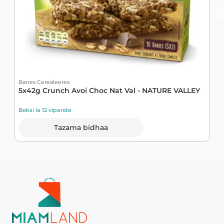
Barres Cerealeeres
B
5x42g Crunch Avoi Choc Nat Val - NATURE VALLEY
H
Boksi la 12 vipande
B
Tazama bidhaa