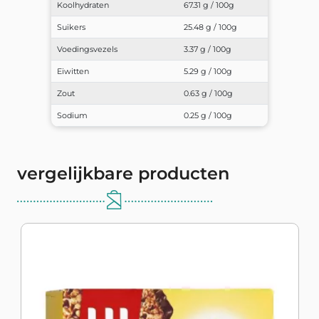
Koolhydraten
67.31 g / 100g
Suikers
25.48 g / 100g
Voedingsvezels
3.37 g / 100g
Eiwitten
5.29 g / 100g
Zout
0.63 g / 100g
Sodium
0.25 g / 100g
vergelijkbare producten