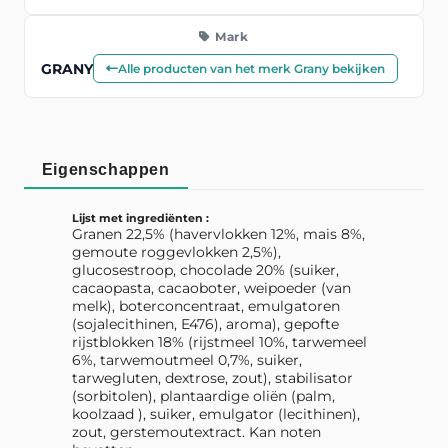
Mark
GRANY
Alle producten van het merk Grany bekijken
Eigenschappen
Lijst met ingrediënten :
Granen 22,5% (havervlokken 12%, mais 8%,
gemoute roggevlokken 2,5%),
glucosestroop, chocolade 20% (suiker,
cacaopasta, cacaoboter, weipoeder (van
melk), boterconcentraat, emulgatoren
(sojalecithinen, E476), aroma), gepofte
rijstblokken 18% (rijstmeel 10%, tarwemeel
6%, tarwemoutmeel 0,7%, suiker,
tarwegluten, dextrose, zout), stabilisator
(sorbitolen), plantaardige oliën (palm,
koolzaad ), suiker, emulgator (lecithinen),
zout, gerstemoutextract. Kan noten