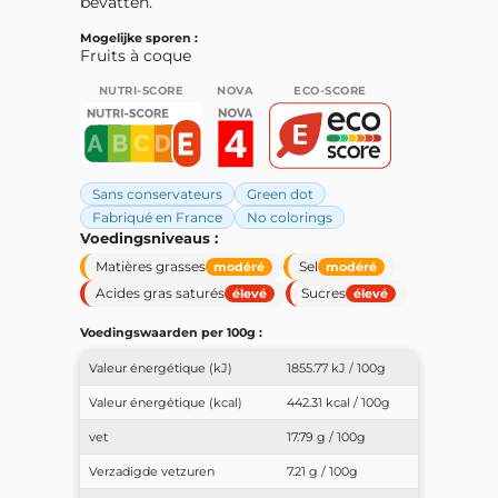
bevatten.
Mogelijke sporen :
Fruits à coque
NUTRI-SCORE
NOVA
ECO-SCORE
Sans conservateurs
Green dot
Fabriqué en France
No colorings
Voedingsniveaus :
Matières grasses
Sel
modéré
modéré
Acides gras saturés
Sucres
élevé
élevé
Voedingswaarden per 100g :
Valeur énergétique (kJ)
1855.77 kJ / 100g
Valeur énergétique (kcal)
442.31 kcal / 100g
vet
17.79 g / 100g
Verzadigde vetzuren
7.21 g / 100g