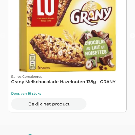
Barres Cerealeeres
B
Grany Melkchocolade Hazelnoten 138g - GRANY
C
Z
Doos van 16 stuks
D
Bekijk het product