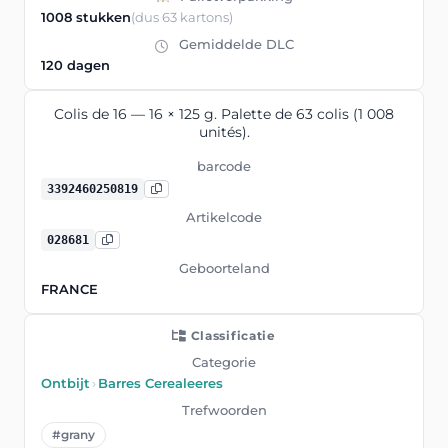
1008 stukken
(dus 63 kartons)
Gemiddelde DLC
120 dagen
Colis de 16 — 16 × 125 g. Palette de 63 colis (1 008
unités).
barcode
3392460250819
Artikelcode
028681
Geboorteland
FRANCE
Classificatie
Categorie
Ontbijt
›
Barres Cerealeeres
Trefwoorden
#grany