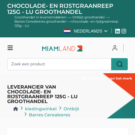
CHOCOLADE- EN RIJSTGRAANREEP
125G - LU GROOTHANDEL
Groothandel in levensmiddelen
—›
Ontbijt groothandel
—›
Barres Cerealeeres groothandel
—›
chocolade- en rijstgraanreep
125g - LU
NEDERLANDS
kledingwinkel
Inloggen
Register
Alle producten van het merk
LEVERANCIER VAN
CHOCOLADE- EN
RIJSTGRAANREEP 125G - LU
GROOTHANDEL
kledingwinkel
Ontbijt
Barres Cerealeeres
Terug