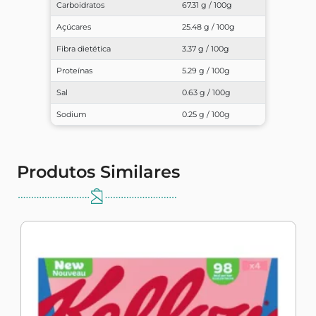
Carboidratos
67.31 g / 100g
Açúcares
25.48 g / 100g
Fibra dietética
3.37 g / 100g
Proteínas
5.29 g / 100g
Sal
0.63 g / 100g
Sodium
0.25 g / 100g
Produtos Similares