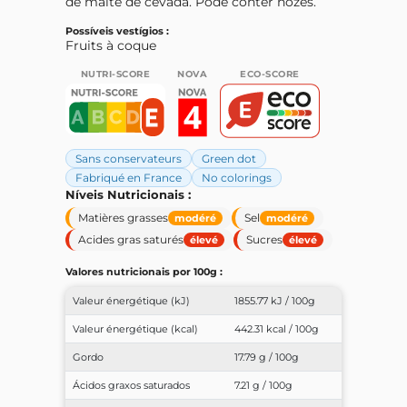
de malte de cevada. Pode conter nozes.
Possíveis vestígios :
Fruits à coque
NUTRI-SCORE
NOVA
ECO-SCORE
Sans conservateurs
Green dot
Fabriqué en France
No colorings
Níveis Nutricionais :
Matières grasses
Sel
modéré
modéré
Acides gras saturés
Sucres
élevé
élevé
Valores nutricionais por 100g :
Valeur énergétique (kJ)
1855.77 kJ / 100g
Valeur énergétique (kcal)
442.31 kcal / 100g
Gordo
17.79 g / 100g
Ácidos graxos saturados
7.21 g / 100g