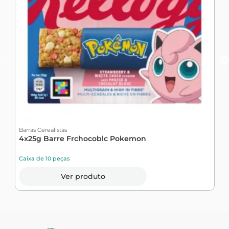
Barras Cerealistas
B
4x25g Barre Frchocoblc Pokemon
5
Caixa de 10 peças
C
Ver produto