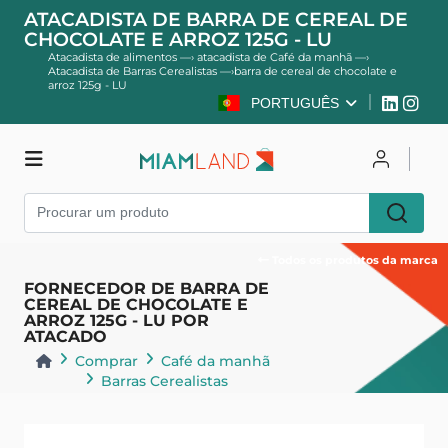
ATACADISTA DE BARRA DE CEREAL DE
CHOCOLATE E ARROZ 125G - LU
Atacadista de alimentos
—›
atacadista de Café da manhã
—›
Atacadista de Barras Cerealistas
—›
barra de cereal de chocolate e
arroz 125g - LU
PORTUGUÊS
Comprar
Entrar
Cadastre-se
Todos os produtos da marca
FORNECEDOR DE BARRA DE
CEREAL DE CHOCOLATE E
ARROZ 125G - LU POR
ATACADO
Comprar
Café da manhã
Barras Cerealistas
Voltar