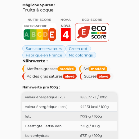
Mögliche Spuren :
Fruits à coque
NUTRI-SCORE
NOVA
ECO-SCORE
Sans conservateurs
Green dot
Fabriqué en France
No colorings
Nährwerte :
Matières grasses
Sel
modéré
modéré
Acides gras saturés
Sucres
élevé
élevé
Nährwerte pro 100g :
Valeur énergétique (kJ)
1855.77 kJ / 100g
Valeur énergétique (kcal)
442.31 kcal / 100g
fett
17.79 g / 100g
Gesättigte Fettsäuren
7.21 g / 100g
Kohlenhydrate
67.31 g / 100g