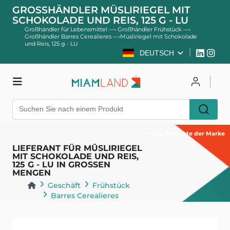
GROSSHÄNDLER MÜSLIRIEGEL MIT S
CHOKOLADE UND REIS, 125 G - LU
Großhändler für Lebensmittel
—›
Großhändler Frühstück
—›
Großhändler Barres Cerealieres
—›
Müsliriegel mit Schokolade
und Reis, 125 g - LU
DEUTSCH
Geschäft
Einloggen
Registrieren
Alle Produkte der Marke
LIEFERANT FÜR MÜSLIRIEGEL
MIT SCHOKOLADE UND REIS,
125 G - LU IN GROSSEN
MENGEN
Geschäft
Frühstück
Barres Cerealieres
Zurück