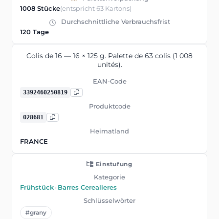
1008 Stücke
(entspricht 63 Kartons)
Durchschnittliche Verbrauchsfrist
120 Tage
Colis de 16 — 16 × 125 g. Palette de 63 colis (1 008
unités).
EAN-Code
3392460250819
Produktcode
028681
Heimatland
FRANCE
Einstufung
Kategorie
Frühstück
›
Barres Cerealieres
Schlüsselwörter
#grany