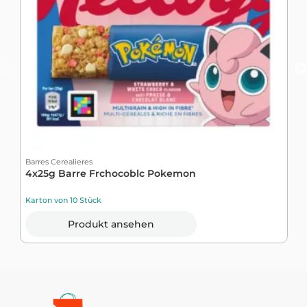
Barres Cerealieres
B
4x25g Barre Frchocoblc Pokemon
P
S
Karton von 10 Stück
K
Produkt ansehen