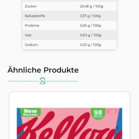
Zucker
25.48 g / 100g
Ballaststoffe
3.37 g / 100g
Proteine
5.29 g / 100g
Salz
0.63 g / 100g
Sodium
0.25 g / 100g
Ähnliche Produkte