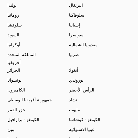
البرتغال
بولندا
سلوفاكيا
رومانيا
إسبانيا
سلوفينيا
سويسرا
السويد
مقدونيا الشمالية
أوكرانيا
صربيا
المملكة المتحدة
أفريقيا
أنغولا
الجزائر
بوروندي
بوتسوانا
الرأس الأخضر
الكاميرون
تشاد
جمهورية أفريقيا الوسطى
مايوت
جزر القمر
الكونغو - كينشاسا
الكونغو - برازافيل
غينيا الاستوائية
بنين