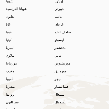
إريتريا
إثيوبيا
جيبوتي
غويانا الفرنسية
غامبيا
الغابون
غرينادا
غانا
ساحل العاج
غينيا
ليسوتو
كينيا
مدغشقر
ليبيريا
مالي
ملاوي
موريشيوس
موريتانيا
موزمبيق
المغرب
النيجر
ناميبيا
غينيا بيساو
نيجيريا
السنغال
رواندا
الصومال
سيراليون