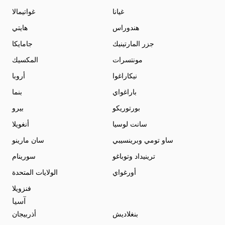
غيانا
غواتيمالا
هندوراس
هايتي
جزر المارتينيك
جامايكا
مونتسرات
المكسيك
نيكاراغوا
أروبا
باراغواي
بنما
بورتوريكو
بيرو
سانت لوسيا
أنغويلا
ساو تومي وبرينسيبي
سان مارينو
ترينيداد وتوباغو
سورينام
أورغواي
الولايات المتحدة
فنزويلا
آسيا
بنغلاديش
أذربيجان