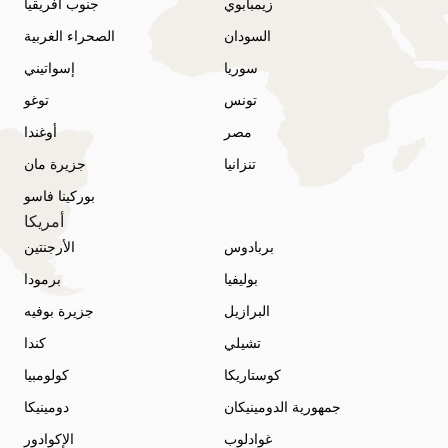
زيمبابوي
جنوب أفريقيا
السودان
الصحراء الغربية
سوريا
إسواتيني
تونس
توغو
مصر
أوغندا
تنزانيا
جزيرة مان
بوركينا فاسو
أمريكا
بربادوس
الأرجنتين
بوليفيا
برمودا
البرازيل
جزيرة بوفيه
تشيلي
كندا
كوستاريكا
كولومبيا
جمهورية الدومينيكان
دومينيكا
غوادلوب
الإكوادور