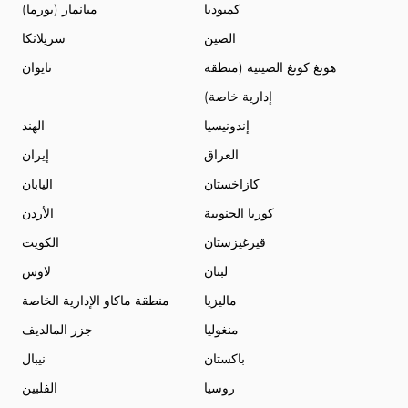
كمبوديا
ميانمار (بورما)
الصين
سريلانكا
هونغ كونغ الصينية (منطقة
تايوان
إدارية خاصة)
إندونيسيا
الهند
العراق
إيران
كازاخستان
اليابان
كوريا الجنوبية
الأردن
قيرغيزستان
الكويت
لبنان
لاوس
ماليزيا
منطقة ماكاو الإدارية الخاصة
منغوليا
جزر المالديف
باكستان
نيبال
روسيا
الفلبين