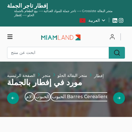
إفطار تاجر الجملة
Grossiste متجر البقالة
—›
تاجر جملة للمواد الغذائية
—›
بيع الطعام بالجملة
الحلو
—›
إفطار
العربية
يسجل
يتصل
متجر
متجر البقالة الحلو
متجر
الصفحة الرئيسية
إفطار
مورد في إفطار بالجملة
والغشاش
الحبوب Barres Cerealieres
الحبوب
آلام