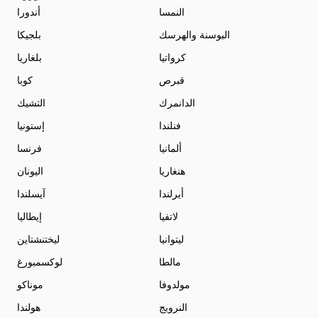
النمسا
أندورا
البوسنة والهرسك
بلجيكا
كرواتيا
بلغاريا
قبرص
كوبا
الدانمرك
التشيك
فنلندا
إستونيا
ألمانيا
فرنسا
هنغاريا
اليونان
أيرلندا
آيسلندا
لاتفيا
إيطاليا
ليتوانيا
ليختنشتاين
مالطا
لوكسمبورغ
مولدوفا
موناكو
النرويج
هولندا