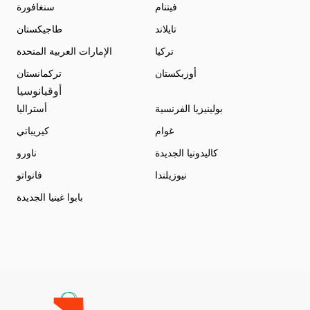
فيتنام
سنغافورة
تايلاند
طاجيكستان
تركيا
الإمارات العربية المتحدة
أوزبكستان
تركمانستان
أوقيانوسيا
بولينيزيا الفرنسية
أستراليا
غوام
كيريباتي
كاليدونيا الجديدة
ناورو
نيوزيلندا
فانواتو
بابوا غينيا الجديدة