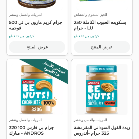
الخبز المشوي والغشاش
المربيات والعسل وينتشر
بسكويت الحبوب الكاملة 250
500 جرام كريم مارون بي تي
جرام - LU
فوجييه
كرتون من 12 قطع
كرتون من 12 قطع
عرض المنتج
عرض المنتج
انخفاض الأسعار
هذا الأسبوع
المربيات والعسل وينتشر
المربيات والعسل وينتشر
زبدة الفول السوداني المقرمشة
320 جرام بي فارس 100
325 جرام -أندروس
مبارك - ANDROS