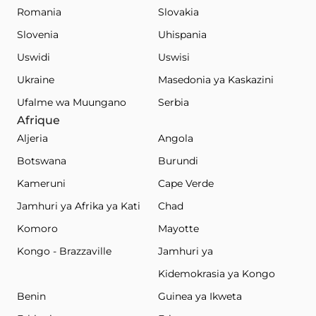
Romania
Slovakia
Slovenia
Uhispania
Uswidi
Uswisi
Ukraine
Masedonia ya Kaskazini
Ufalme wa Muungano
Serbia
Afrique
Aljeria
Angola
Botswana
Burundi
Kameruni
Cape Verde
Jamhuri ya Afrika ya Kati
Chad
Komoro
Mayotte
Kongo - Brazzaville
Jamhuri ya
Kidemokrasia ya Kongo
Benin
Guinea ya Ikweta