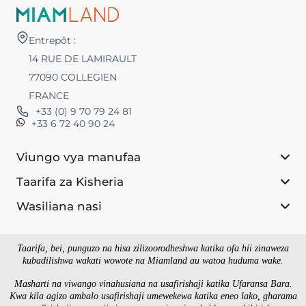
Entrepôt :
14 RUE DE LAMIRAULT
77090 COLLEGIEN
FRANCE
+33 (0) 9 70 79 24 81
+33 6 72 40 90 24
Viungo vya manufaa
Taarifa za Kisheria
Wasiliana nasi
Taarifa, bei, punguzo na hisa zilizoorodheshwa katika ofa hii zinaweza
kubadilishwa wakati wowote na Miamland au watoa huduma wake.
Masharti na viwango vinahusiana na usafirishaji katika Ufaransa Bara.
Kwa kila agizo ambalo usafirishaji umewekewa katika eneo lako, gharama