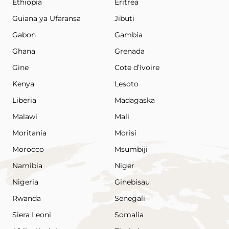
Ethiopia
Eritrea
Guiana ya Ufaransa
Jibuti
Gabon
Gambia
Ghana
Grenada
Gine
Cote d’Ivoire
Kenya
Lesoto
Liberia
Madagaska
Malawi
Mali
Moritania
Morisi
Morocco
Msumbiji
Namibia
Niger
Nigeria
Ginebisau
Rwanda
Senegali
Siera Leoni
Somalia