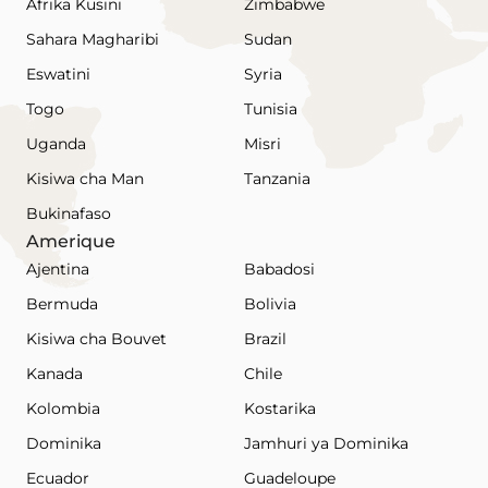
Afrika Kusini
Zimbabwe
Sahara Magharibi
Sudan
Eswatini
Syria
Togo
Tunisia
Uganda
Misri
Kisiwa cha Man
Tanzania
Bukinafaso
Amerique
Ajentina
Babadosi
Bermuda
Bolivia
Kisiwa cha Bouvet
Brazil
Kanada
Chile
Kolombia
Kostarika
Dominika
Jamhuri ya Dominika
Ecuador
Guadeloupe