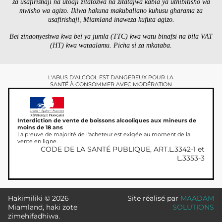
za usafirishaji na utoaji zitatozwa na zitatajwa kabla ya uthibitisho wa
mwisho wa agizo. Ikiwa hakuna makubaliano kuhusu gharama za
usafirishaji, Miamland inaweza kufuta agizo.
Bei zinaonyeshwa kwa bei ya jumla (TTC) kwa watu binafsi na bila VAT
(HT) kwa wataalamu. Picha si za mkataba.
L'ABUS D'ALCOOL EST DANGEREUX POUR LA
SANTÉ À CONSOMMER AVEC MODÉRATION
Interdiction de vente de boissons alcooliques aux mineurs de
moins de 18 ans
La preuve de majorité de l'acheteur est exigée au moment de la
vente en ligne.
CODE DE LA SANTÉ PUBLIQUE, ART.L.3342-1 et
L.3353-3
Hakimiliki © 2026
Site réalisé par
MAADAM
Miamland, haki zote
SOLUTIONS
zimehifadhiwa.