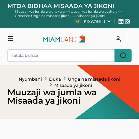
MTOA BIDHAA MISAADA YA JIKONI
Muuzaji wa jumla wa chakula
—›
Uuzaji wa jumla wa vyakula
—›
Grossiste Unga na misaada jikoni
—›
Misaada ya jikoni
KISWAHILI
Duka
Unganisha
Nyumbani
Duka
Unga na misaada jikoni
Jisajili
Misaada ya jikoni
Muuzaji wa jumla wa
Misaada ya jikoni