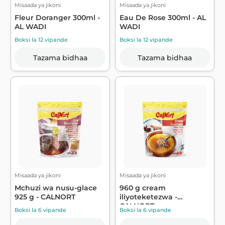
Misaada ya jikoni
Misaada ya jikoni
Fleur Doranger 300ml -
Eau De Rose 300ml - AL
AL WADI
WADI
Boksi la 12 vipande
Boksi la 12 vipande
Tazama bidhaa
Tazama bidhaa
Misaada ya jikoni
Misaada ya jikoni
Mchuzi wa nusu-glace
960 g cream
925 g - CALNORT
iliyoteketezwa -
CALNORT
Boksi la 6 vipande
Boksi la 6 vipande