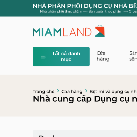
NHÀ PHÂN PHỐI DỤNG CỤ NHÀ B
Nhà phân phối thực phẩm
—›
Bán buôn thực phẩm
—›
Gros
Cửa
Sản
Tất cả danh
hàng
số
mục
Khăn giấy, kh
Trang chủ
Cửa hàng
Bột mì và dụng cụ nh
Nhà cung cấp Dụng cụ n
Phụ kiện gia 