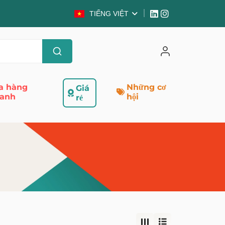
TIẾNG VIỆT
a hàng
Những cơ
Giá
anh
hội
rẻ