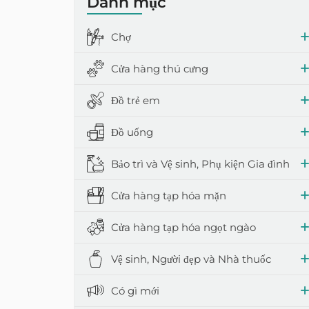
Danh mục
Bao bì gia đì
Thùng
Chợ
Sản phẩm bảo
Diệt côn trùng
Cửa hàng thú cưng
Làm mát khô
Đồ trẻ em
Đồ uống
Bảo trì và Vệ sinh, Phụ kiện Gia đình
Cửa hàng tạp hóa mặn
Cửa hàng tạp hóa ngọt ngào
Vệ sinh, Người đẹp và Nhà thuốc
Có gì mới