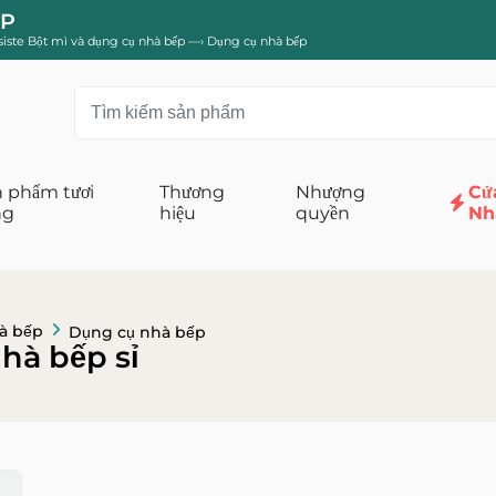
ẾP
siste Bột mì và dụng cụ nhà bếp
—›
Dụng cụ nhà bếp
 phẩm tươi
Thương
Nhượng
Cử
ng
hiệu
quyền
Nh
ăn tay và giấy vệ sinh
Người dọn dẹp gia đình
Bảo trì nhà vệ sinh
Chăm sóc giày
à bếp
Dụng cụ nhà bếp
Chất tẩy rửa bát đĩa
Chất tẩy rửa đa năng
hà bếp sỉ
Chất tẩy rửa nhà bếp và phòng tắm
Khăn lau và khăn lau bụi
Nước lau sàn
Trình bỏ chặn
Verf và chất tẩy rửa đồ nội thất
đình
Rửa và bảo trì vải lanh