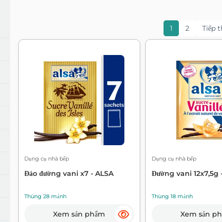
nh
Bọt biển và găng tay
Bảo trì máy
Bột giặt chuyên dụng
Chất tẩy rửa tổng quát
Tẩy vết bẩn
1
2
Tiếp 
 trì
Sản phẩm gia dụng sinh thái
 và bẫy
Sản phẩm rửa chén và bảo trì hữu cơ
ng khí
Nến
Thuốc trừ sâu
Dụng cụ nhà bếp
Dụng cụ nhà bếp
Đảo đường vani x7 - ALSA
Đường vani 12x7,5g 
Thùng 28 mảnh
Thùng 18 mảnh
Xem sản phẩm
Xem sản p