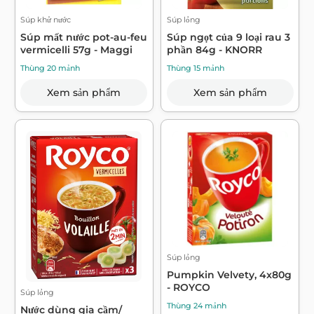
Súp khử nước
Súp lỏng
Súp mất nước pot-au-feu
Súp ngọt của 9 loại rau 3
vermicelli 57g - Maggi
phần 84g - KNORR
Thùng 20 mảnh
Thùng 15 mảnh
Xem sản phẩm
Xem sản phẩm
Súp lỏng
Pumpkin Velvety, 4x80g
- ROYCO
Súp lỏng
Thùng 24 mảnh
Nước dùng gia cầm/