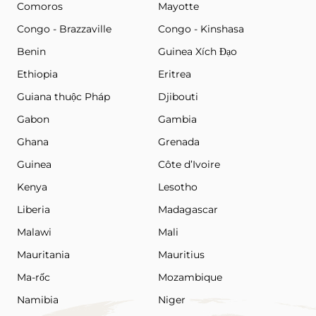
Comoros
Mayotte
Congo - Brazzaville
Congo - Kinshasa
Benin
Guinea Xích Đạo
Ethiopia
Eritrea
Guiana thuộc Pháp
Djibouti
Gabon
Gambia
Ghana
Grenada
Guinea
Côte d’Ivoire
Kenya
Lesotho
Liberia
Madagascar
Malawi
Mali
Mauritania
Mauritius
Ma-rốc
Mozambique
Namibia
Niger