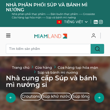
NHÀ PHÂN PHỐI SÚP VÀ BÁNH MÌ
NƯỚNG
Nhà phân phối thực phẩm
—›
Bán buôn thực phẩm
—›
Grossiste
Cửa hàng tạp hóa mặn
—›
Súp và bánh mì nướng
TIẾNG VIỆT
Cửa hàng
Đăng nhập
Đăng ký
Trang chủ
Cửa hàng
Cửa hàng tạp hóa mặn
Súp và bánh mì nướng
Nhà cung cấp Súp và bánh
mì nướng sỉ
Croutons
Súp khử nước
Súp lỏng