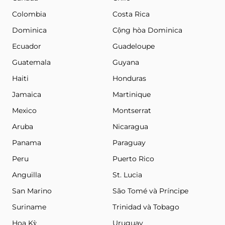
Colombia
Costa Rica
Dominica
Cộng hòa Dominica
Ecuador
Guadeloupe
Guatemala
Guyana
Haiti
Honduras
Jamaica
Martinique
Mexico
Montserrat
Aruba
Nicaragua
Panama
Paraguay
Peru
Puerto Rico
Anguilla
St. Lucia
San Marino
São Tomé và Príncipe
Suriname
Trinidad và Tobago
Hoa Kỳ
Uruguay