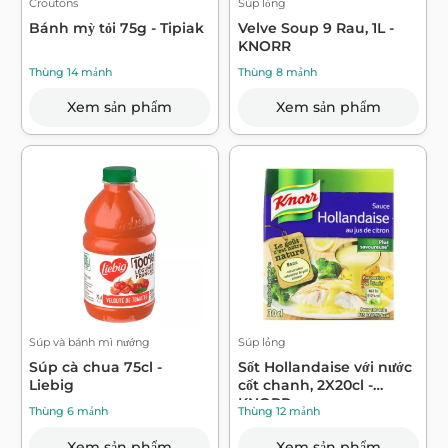
Croutons
Súp lỏng
Bánh mỳ tỏi 75g - Tipiak
Velve Soup 9 Rau, 1L -
KNORR
Thùng 14 mảnh
Thùng 8 mảnh
Xem sản phẩm
Xem sản phẩm
Súp và bánh mì nướng
Súp lỏng
Súp cà chua 75cl -
Sốt Hollandaise với nước
Liebig
cốt chanh, 2X20cl -
KNORR
Thùng 6 mảnh
Thùng 12 mảnh
Xem sản phẩm
Xem sản phẩm