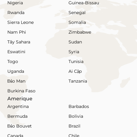
Nigeria
Guinea-Bissau
Rwanda
Senegal
Sierra Leone
Somalia
Nam Phi
Zimbabwe
Tây Sahara
Sudan
Eswatini
Syria
Togo
Tunisia
Uganda
Ai Cập
Đảo Man
Tanzania
Burkina Faso
Amerique
Argentina
Barbados
Bermuda
Bolivia
Đảo Bouvet
Brazil
Canada
Chile