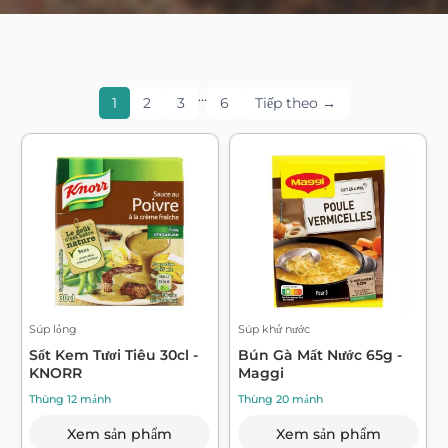
…
1
2
3
6
Tiếp theo →
Súp lỏng
Súp khử nước
Sốt Kem Tươi Tiêu 30cl -
Bún Gà Mất Nước 65g -
KNORR
Maggi
Thùng 12 mảnh
Thùng 20 mảnh
Xem sản phẩm
Xem sản phẩm