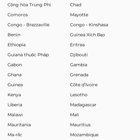
Cộng hòa Trung Phi
Chad
Comoros
Mayotte
Congo - Brazzaville
Congo - Kinshasa
Benin
Guinea Xích Đạo
Ethiopia
Eritrea
Guiana thuộc Pháp
Djibouti
Gabon
Gambia
Ghana
Grenada
Guinea
Côte d’Ivoire
Kenya
Lesotho
Liberia
Madagascar
Malawi
Mali
Mauritania
Mauritius
Ma-rốc
Mozambique