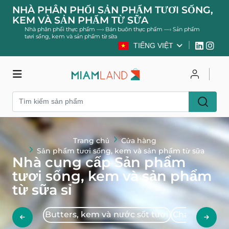
NHÀ PHÂN PHỐI SẢN PHẨM TƯƠI SỐNG,
KEM VÀ SẢN PHẨM TỪ SỮA
Nhà phân phối thực phẩm
—›
Bán buôn thực phẩm
—›
Sản phẩm
tươi sống, kem và sản phẩm từ sữa
TIẾNG VIỆT
Cửa hàng
Đăng nhập
Đăng ký
Trang chủ
Cửa hàng
Sản phẩm tươi sống, kem và sản phẩm từ sữa
Nhà cung cấp Sản phẩm
tươi sống, kem và sản phẩm
từ sữa sỉ
Butters, kem và nước sốt tươi
Charcuterie