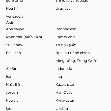
Suriname
Trinidad và Tobago
Hoa Kỳ
Uruguay
Venezuela
Asie
Azerbaijan
Bangladesh
Myanmar (Miến Điện)
Campuchia
Sri Lanka
Trung Quốc
Đài Loan
Đặc khu Hành chính
Hồng Kông, Trung Quốc
Ấn Độ
Indonesia
Iran
Iraq
Nhật Bản
Kazakhstan
Jordan
Hàn Quốc
Kuwait
Kyrgyzstan
Lào
Li-băng