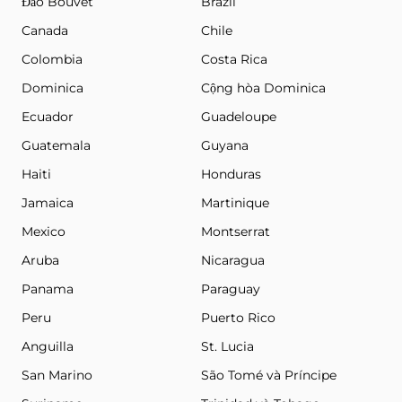
Đảo Bouvet
Brazil
Canada
Chile
Colombia
Costa Rica
Dominica
Cộng hòa Dominica
Ecuador
Guadeloupe
Guatemala
Guyana
Haiti
Honduras
Jamaica
Martinique
Mexico
Montserrat
Aruba
Nicaragua
Panama
Paraguay
Peru
Puerto Rico
Anguilla
St. Lucia
San Marino
São Tomé và Príncipe