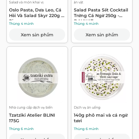
Salad và món khai vị
ăn vặt
Oslo Pasta, Dưa Leo, Cá
Salad Pasta Sốt Cocktail
Hồi Và Salad Skyr 220g -
Trứng Cá Ngừ 250g -
Pier...
DAUNAT
Thùng 4 mảnh
Thùng 4 mảnh
Xem sản phẩm
Xem sản phẩm
Nhà cung cấp dịch vụ biển
Dịch vụ ăn uống
Tzatziki Atelier BLINI
140g phô mai và cá ngừ
175G
tươi
Thùng 6 mảnh
Thùng 6 mảnh