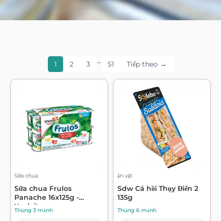
…
1
2
3
51
Tiếp theo →
Sữa chua
ăn vặt
Sữa chua Frulos
Sdw Cá hồi Thụy Điển 2
Panache 16x125g -
135g
Yoplait
Thùng 3 mảnh
Thùng 6 mảnh