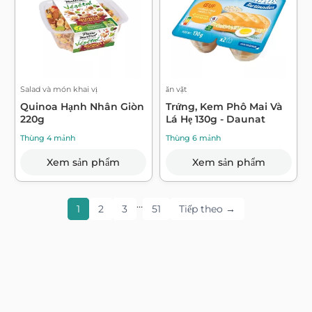
Salad và món khai vị
ăn vặt
Quinoa Hạnh Nhân Giòn
Trứng, Kem Phô Mai Và
220g
Lá Hẹ 130g - Daunat
Thùng 4 mảnh
Thùng 6 mảnh
Xem sản phẩm
Xem sản phẩm
…
1
2
3
51
Tiếp theo →