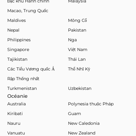
Đặc khu Hành chính
Malaysia
Macao, Trung Quốc
Maldives
Mông Cổ
Nepal
Pakistan
Philippines
Nga
Singapore
Việt Nam
Tajikistan
Thái Lan
Các Tiểu Vương quốc Ả
Thổ Nhĩ Kỳ
Rập Thống nhất
Turkmenistan
Uzbekistan
Océanie
Australia
Polynesia thuộc Pháp
Kiribati
Guam
Nauru
New Caledonia
Vanuatu
New Zealand