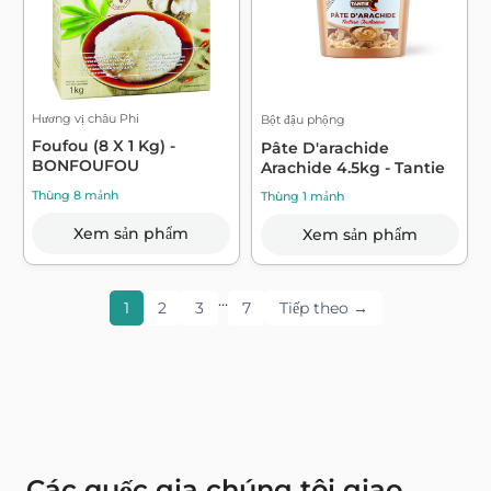
Hương vị châu Phi
Bột đậu phộng
Foufou (8 X 1 Kg) -
Pâte D'arachide
BONFOUFOU
Arachide 4.5kg - Tantie
Thùng 8 mảnh
Thùng 1 mảnh
Xem sản phẩm
Xem sản phẩm
…
1
2
3
7
Tiếp theo →
Các quốc gia chúng tôi giao