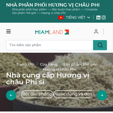
NHÀ PHÂN PHỐI HƯƠNG VỊ CHÂU PHI
Nhà phân phối thực phẩm
—›
Bán buôn thực phẩm
—›
Grossiste
Sản phẩm thế giới
—›
Hương vị châu Phi
TIẾNG VIỆT
Cửa hàng
Đăng nhập
Trang chủ
Cửa hàng
Sản phẩm thế giới
Đăng ký
Hương vị châu Phi
Nhà cung cấp Hương vị
châu Phi sỉ
Bột đậu phộng
Nước dùng và dụng cụ nấu 