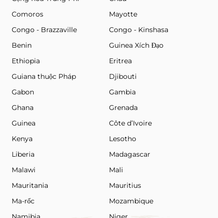
Comoros
Mayotte
Congo - Brazzaville
Congo - Kinshasa
Benin
Guinea Xích Đạo
Ethiopia
Eritrea
Guiana thuộc Pháp
Djibouti
Gabon
Gambia
Ghana
Grenada
Guinea
Côte d’Ivoire
Kenya
Lesotho
Liberia
Madagascar
Malawi
Mali
Mauritania
Mauritius
Ma-rốc
Mozambique
Namibia
Niger