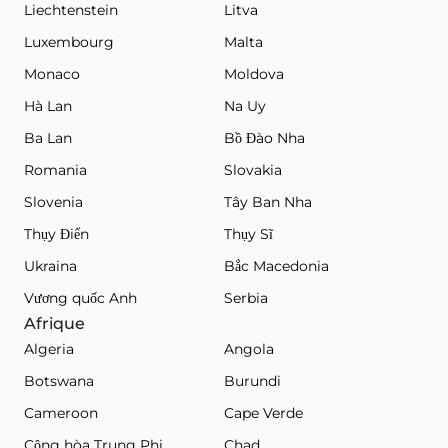
Liechtenstein
Litva
Luxembourg
Malta
Monaco
Moldova
Hà Lan
Na Uy
Ba Lan
Bồ Đào Nha
Romania
Slovakia
Slovenia
Tây Ban Nha
Thụy Điển
Thụy Sĩ
Ukraina
Bắc Macedonia
Vương quốc Anh
Serbia
Afrique
Algeria
Angola
Botswana
Burundi
Cameroon
Cape Verde
Cộng hòa Trung Phi
Chad