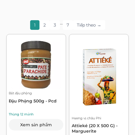
…
1
2
3
7
Tiếp theo →
Bột đậu phộng
Đậu Phộng 500g - Pcd
Thùng 12 mảnh
Hương vị châu Phi
Xem sản phẩm
Attieké (20 X 500 G) -
Marguerite