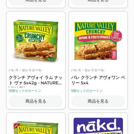
バレス・セレリエール
バレス・セレリエール
クランチ アヴォイ ラム ナッ
バレ クランチ アヴォワン ベ
ト ヴァ 5x42g - NATURE
リー 5x4
VALLEY
12個セットのカートン
5個セットのカートン
商品を見る
商品を見る