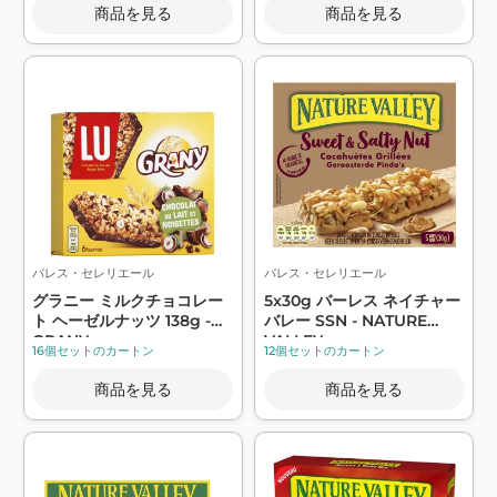
商品を見る
商品を見る
バレス・セレリエール
バレス・セレリエール
グラニー ミルクチョコレー
5x30g バーレス ネイチャー
ト ヘーゼルナッツ 138g -
バレー SSN - NATURE
GRANY
VALLEY
16個セットのカートン
12個セットのカートン
商品を見る
商品を見る