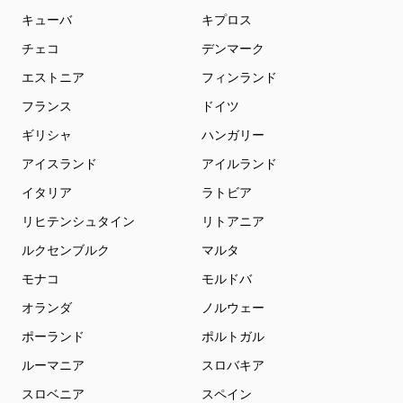
キューバ
キプロス
チェコ
デンマーク
エストニア
フィンランド
フランス
ドイツ
ギリシャ
ハンガリー
アイスランド
アイルランド
イタリア
ラトビア
リヒテンシュタイン
リトアニア
ルクセンブルク
マルタ
モナコ
モルドバ
オランダ
ノルウェー
ポーランド
ポルトガル
ルーマニア
スロバキア
スロベニア
スペイン