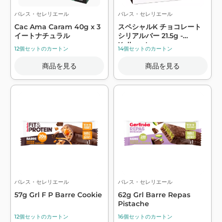
バレス・セレリエール
バレス・セレリエール
Cac Ama Caram 40g x 3
スペシャルK チョコレート
イートナチュラル
シリアルバー 21.5g -
Kellogg's
12個セットのカートン
14個セットのカートン
商品を見る
商品を見る
バレス・セレリエール
バレス・セレリエール
57g Grl F P Barre Cookie
62g Grl Barre Repas
Pistache
12個セットのカートン
16個セットのカートン