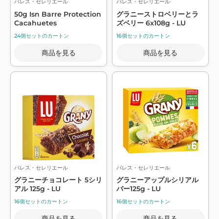
バレス・セレリエール
バレス・セレリエール
50g Isn Barre Protection
グラニーストロベリーとラ
Cacahuetes
ズベリー 6x108g - LU
24個セットのカートン
16個セットのカートン
商品を見る
商品を見る
バレス・セレリエール
バレス・セレリエール
グラニーチョコレート 5シリ
グラニーアップルシリアル
アル 125g - LU
バー125g - LU
16個セットのカートン
16個セットのカートン
商品を見る
商品を見る