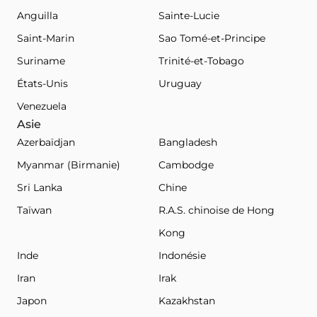
Anguilla
Sainte-Lucie
Saint-Marin
Sao Tomé-et-Principe
Suriname
Trinité-et-Tobago
États-Unis
Uruguay
Venezuela
Asie
Azerbaïdjan
Bangladesh
Myanmar (Birmanie)
Cambodge
Sri Lanka
Chine
Taïwan
R.A.S. chinoise de Hong
Kong
Inde
Indonésie
Iran
Irak
Japon
Kazakhstan