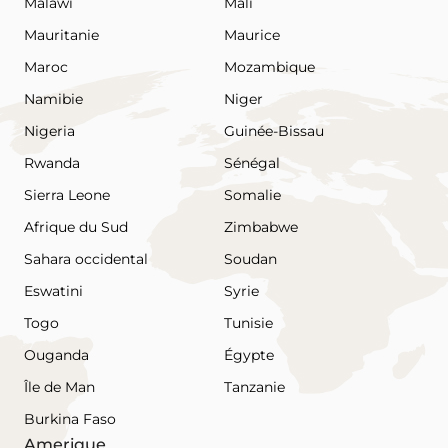
Malawi
Mali
Mauritanie
Maurice
Maroc
Mozambique
Namibie
Niger
Nigeria
Guinée-Bissau
Rwanda
Sénégal
Sierra Leone
Somalie
Afrique du Sud
Zimbabwe
Sahara occidental
Soudan
Eswatini
Syrie
Togo
Tunisie
Ouganda
Égypte
Île de Man
Tanzanie
Burkina Faso
Amerique