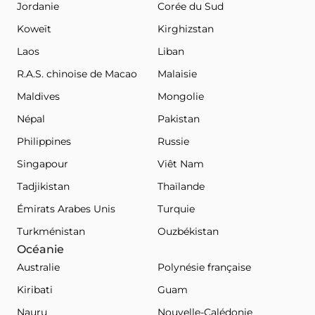
Jordanie
Corée du Sud
Koweït
Kirghizstan
Laos
Liban
R.A.S. chinoise de Macao
Malaisie
Maldives
Mongolie
Népal
Pakistan
Philippines
Russie
Singapour
Viêt Nam
Tadjikistan
Thaïlande
Émirats Arabes Unis
Turquie
Turkménistan
Ouzbékistan
Océanie
Australie
Polynésie française
Kiribati
Guam
Nauru
Nouvelle-Calédonie