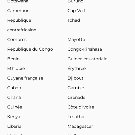
Botswana
Burundi
Cameroun
Cap-Vert
République
Tchad
centrafricaine
Comores
Mayotte
République du Congo
Congo-Kinshasa
Bénin
Guinée équatoriale
Éthiopie
Érythrée
Guyane française
Djibouti
Gabon
Gambie
Ghana
Grenade
Guinée
Côte d’Ivoire
Kenya
Lesotho
Liberia
Madagascar