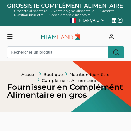
GROSSISTE COMPLÉMÉNT ALIMENTAIRE
Grossiste alimentaire
—›
Vente en gros alimentaire
—›
Grossiste
Nutrition bien-être
—›
Complémént Alimentaire
FRANÇAIS
Boutique
Se connecter
Accueil
Boutique
Nutrition bien-être
S'inscrire
Complémént Alimentaire
Fournisseur en Complémént
Alimentaire en gros