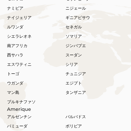
ナミビア
ニジェール
ナイジェリア
ギニアビサウ
ルワンダ
セネガル
シエラレオネ
ソマリア
南アフリカ
ジンバブエ
西サハラ
スーダン
エスワティニ
シリア
トーゴ
チュニジア
ウガンダ
エジプト
マン島
タンザニア
ブルキナファソ
Amerique
アルゼンチン
バルバドス
バミューダ
ボリビア