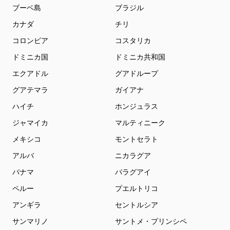
ブーベ島
ブラジル
カナダ
チリ
コロンビア
コスタリカ
ドミニカ国
ドミニカ共和国
エクアドル
グアドループ
グアテマラ
ガイアナ
ハイチ
ホンジュラス
ジャマイカ
マルティニーク
メキシコ
モントセラト
アルバ
ニカラグア
パナマ
パラグアイ
ペルー
プエルトリコ
アンギラ
セントルシア
サンマリノ
サントメ・プリンシペ