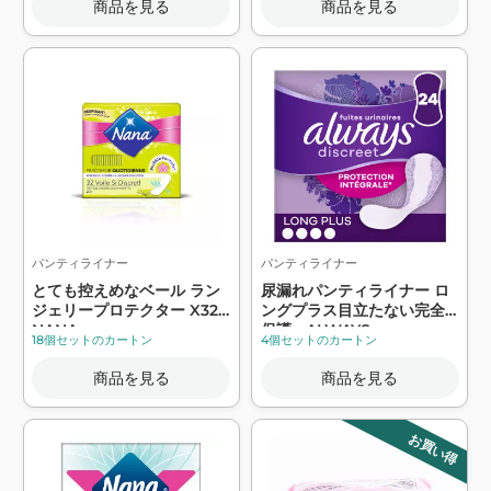
商品を見る
商品を見る
パンティライナー
パンティライナー
とても控えめなベール ラン
尿漏れパンティライナー ロ
ジェリープロテクター X32 -
ングプラス目立たない完全
NANA
保護 - ALWAYS
18個セットのカートン
4個セットのカートン
商品を見る
商品を見る
お買い得