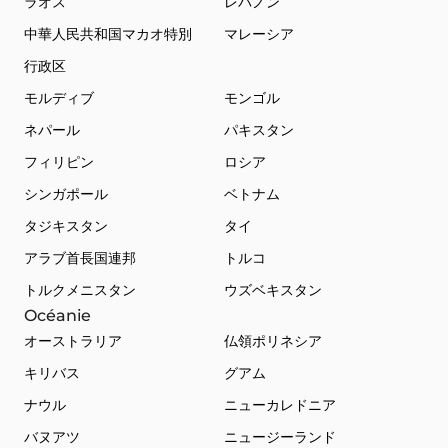
ラオス
レバノン
中華人民共和国マカオ特別
マレーシア
行政区
モルディブ
モンゴル
ネパール
パキスタン
フィリピン
ロシア
シンガポール
ベトナム
タジキスタン
タイ
アラブ首長国連邦
トルコ
トルクメニスタン
ウズベキスタン
Océanie
オーストラリア
仏領ポリネシア
キリバス
グアム
ナウル
ニューカレドニア
バヌアツ
ニュージーランド