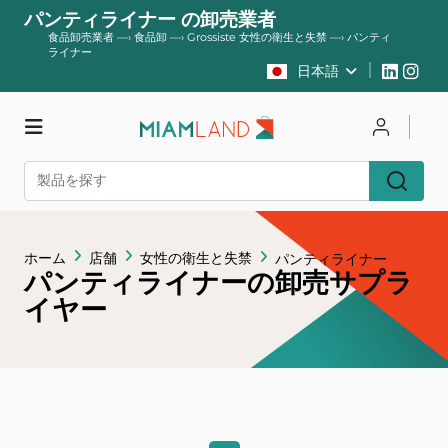
パンティライナー の卸売業者
食品卸売業者
—›
食品卸
—›
Grossiste 女性の衛生と失禁
—›
パンティ
ライナー
日本語
店舗
ログイン
登録する
ホーム
店舗
女性の衛生と失禁
パンティライナー
パンティライナーの卸売サプラ
イヤー