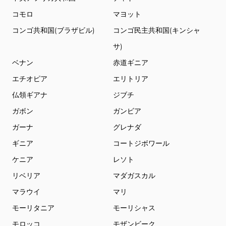
コモロ
マヨット
コンゴ共和国(ブラザビル)
コンゴ民主共和国(キンシャ
サ)
ベナン
赤道ギニア
エチオピア
エリトリア
仏領ギアナ
ジブチ
ガボン
ガンビア
ガーナ
グレナダ
ギニア
コートジボワール
ケニア
レソト
リベリア
マダガスカル
マラウイ
マリ
モーリタニア
モーリシャス
モロッコ
モザンビーク