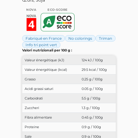
NOVA
ECO-SCORE
Fabriqué en France
No colorings
Triman
Info tri point vert
Valori nutrizionali per 100 g :
Valeur énergétique (kJ)
124 kJ / 100g
Valeur énergétique (kcal)
29.5 kcal / 100g
Grasso
0.25 g / 100g
Acidi grassi saturi
0.05 g / 100g
Carboidrati
5.5 g / 100g
Zuccheri
1.3 g / 100g
Fibra alimentare
0.45 g / 100g
Proteine
0.9 g / 100g
Sale
0.9 g / 100g