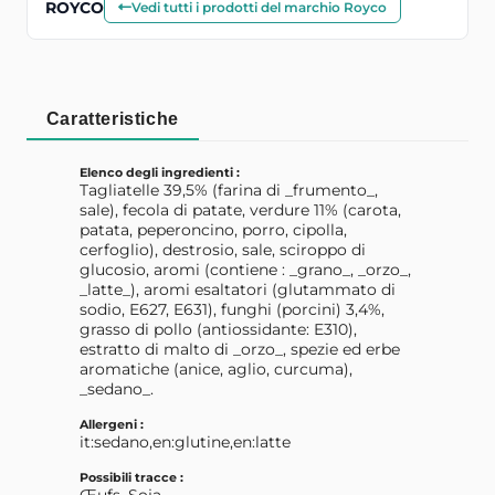
ROYCO
Vedi tutti i prodotti del marchio Royco
Caratteristiche
Elenco degli ingredienti :
Tagliatelle 39,5% (farina di _frumento_,
sale), fecola di patate, verdure 11% (carota,
patata, peperoncino, porro, cipolla,
cerfoglio), destrosio, sale, sciroppo di
glucosio, aromi (contiene : _grano_, _orzo_,
_latte_), aromi esaltatori (glutammato di
sodio, E627, E631), funghi (porcini) 3,4%,
grasso di pollo (antiossidante: E310),
estratto di malto di _orzo_, spezie ed erbe
aromatiche (anice, aglio, curcuma),
_sedano_.
Allergeni :
it:sedano,en:glutine,en:latte
Possibili tracce :
Œufs, Soja