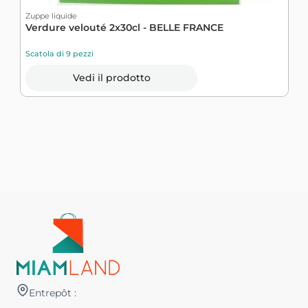
Zuppe liquide
Verdure velouté 2x30cl - BELLE FRANCE
Scatola di 9 pezzi
Vedi il prodotto
Z
C
S
Entrepôt :