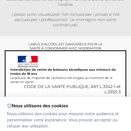
l'ordine.
I prezzi sono visualizzati IVA inclusa per i privati ​​e IVA
esclusa per i professionisti. Le immagini non sono
contrattuali.
L'ABUS D'ALCOOL EST DANGEREUX POUR LA
SANTÉ À CONSOMMER AVEC MODÉRATION
Interdiction de vente de boissons alcooliques aux mineurs de
moins de 18 ans
La preuve de majorité de l'acheteur est exigée au moment de la
vente en ligne.
CODE DE LA SANTÉ PUBLIQUE, ART.L.3342-1 et
L.3353-3
Nous utilisons des cookies
Nous utilisons des cookies pour mesurer notre audience et
Copyright © 2026
Site réalisé par
MAADAM
personnaliser votre expérience. Vous pouvez accepter ou
Miamland, Tutti i diritti
SOLUTIONS
refuser leur utilisation.
riservati.