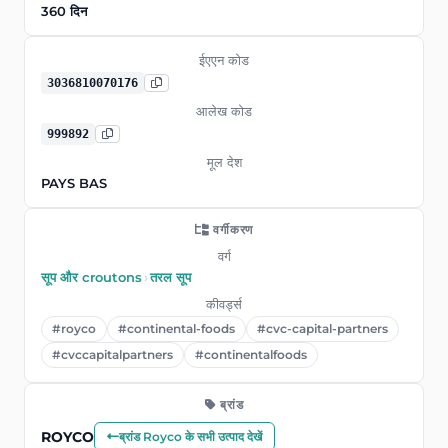
360 दिन
ईएएन कोड
3036810070176
आलेख कोड
999892
मूल देश
PAYS BAS
वर्गीकरण
वर्ग
सूप और croutons
›
तरल सूप
कीवर्ड्स
#royco
#continental-foods
#cvc-capital-partners
#cvccapitalpartners
#continentalfoods
ब्रांड
ROYCO
ब्रांड Royco के सभी उत्पाद देखें