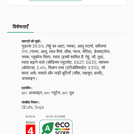
विशेषताएँ
सामग्री की सूची :
नूडल्स 39.5% (गेहूं का आटा, नमक), आलू स्टार्च, सब्जियां
11% (गाजर, आलू, लाल मिर्च, लीक, प्याज, चेरिल), डेक्सट्रोज,
नमक, ग्लूकोज सिरप, स्वाद (इसमें शामिल हैं: गेहूं, जौ, दूध),
स्वाद बढ़ाने वाले (सोडियम ग्लूटामेट, E627, E631), मशरूम
(बोलेटस) 3.4%, चिकन वसा (एंटीऑक्सिडेंट: E310), जौ
माल्ट अर्क, मसाले और जड़ी-बूटियाँ (सौंफ़, लहसुन, हल्दी),
अजवाइन।
एलर्जीज :
en: अजवाइन, en: ग्लूटेन, en: दूध
संभावित निशान :
Œufs, Soja
NOVA
ECO-SCORE