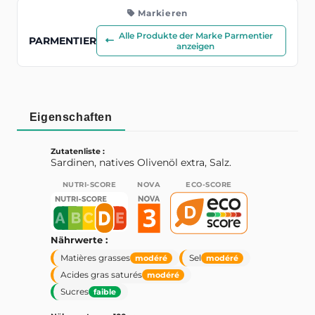
Markieren
Alle Produkte der Marke Parmentier
PARMENTIER
anzeigen
Eigenschaften
Zutatenliste :
Sardinen, natives Olivenöl extra, Salz.
NUTRI-SCORE
NOVA
ECO-SCORE
Nährwerte :
Matières grasses
Sel
modéré
modéré
Acides gras saturés
modéré
Sucres
faible