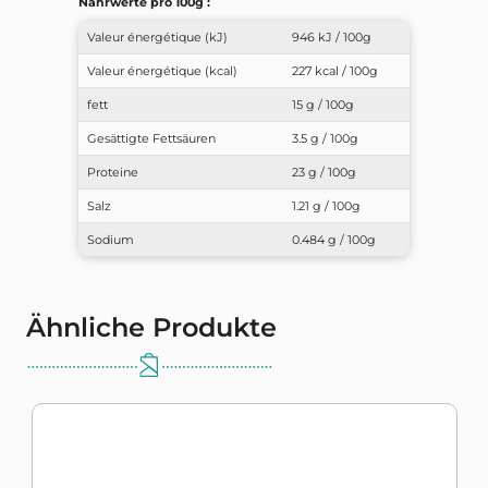
Nährwerte pro 100g :
Valeur énergétique (kJ)
946 kJ / 100g
Valeur énergétique (kcal)
227 kcal / 100g
fett
15 g / 100g
Gesättigte Fettsäuren
3.5 g / 100g
Proteine
23 g / 100g
Salz
1.21 g / 100g
Sodium
0.484 g / 100g
Ähnliche Produkte