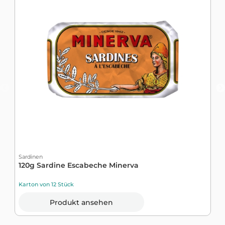
Sardinen
S
120g Sardine Escabeche Minerva
N
Karton von 12 Stück
K
Produkt ansehen