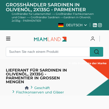
GROSSHÄNDLER SARDINEN IN O
LIVENÖL, 2X135G - PARMENTIER
Großhändler für Lebensmittel
—›
Großhändler Fischkonserven
und Gläser
—›
Großhändler Sardinen
—›
Sardinen in Olivenöl,
2x135g - PARMENTIER
DEUTSCH
Geschäft
Einloggen
Registrieren
Alle Produkte der Marke
LIEFERANT FÜR SARDINEN IN
OLIVENÖL, 2X135G -
PARMENTIER IN GROSSEN
MENGEN
Geschäft
Fischkonserven und Gläser
Sardinen
Zurück