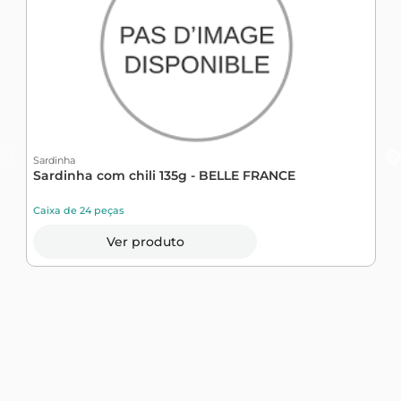
Sardinha
Sardinha com chili 135g - BELLE FRANCE
Caixa de 24 peças
Ver produto
S
S
C