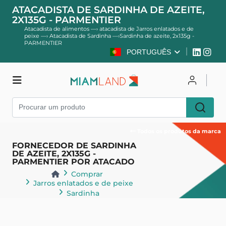
ATACADISTA DE SARDINHA DE AZEITE,
2X135G - PARMENTIER
Atacadista de alimentos
—›
atacadista de Jarros enlatados e de
peixe
—›
Atacadista de Sardinha
—›
Sardinha de azeite, 2x135g -
PARMENTIER
PORTUGUÊS
Comprar
Entrar
Cadastre-se
Todos os produtos da marca
FORNECEDOR DE SARDINHA
DE AZEITE, 2X135G -
PARMENTIER POR ATACADO
Comprar
Jarros enlatados e de peixe
Sardinha
Voltar