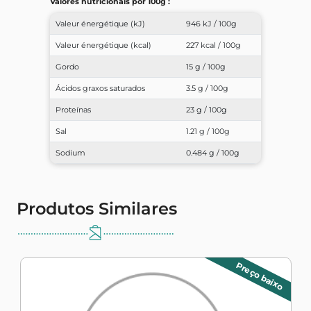
Valores nutricionais por 100g :
Valeur énergétique (kJ)
946 kJ / 100g
Valeur énergétique (kcal)
227 kcal / 100g
Gordo
15 g / 100g
Ácidos graxos saturados
3.5 g / 100g
Proteínas
23 g / 100g
Sal
1.21 g / 100g
Sodium
0.484 g / 100g
Produtos Similares
Preço baixo