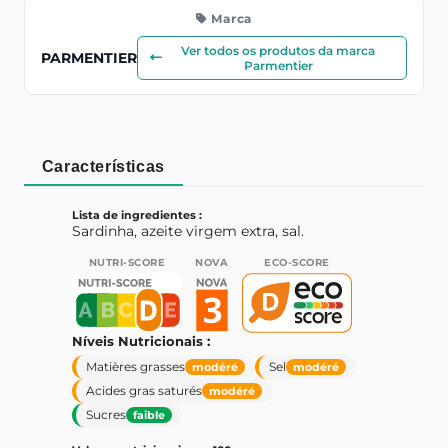
Marca
Ver todos os produtos da marca
PARMENTIER
Parmentier
Características
Lista de ingredientes :
Sardinha, azeite virgem extra, sal.
NUTRI-SCORE
NOVA
ECO-SCORE
Níveis Nutricionais :
Matières grasses
Sel
modéré
modéré
Acides gras saturés
modéré
Sucres
faible