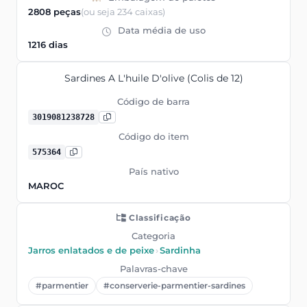
2808 peças
(ou seja 234 caixas)
Data média de uso
1216 dias
Sardines A L'huile D'olive (Colis de 12)
Código de barra
3019081238728
Código do item
575364
País nativo
MAROC
Classificação
Categoria
Jarros enlatados e de peixe
›
Sardinha
Palavras-chave
#parmentier
#conserverie-parmentier-sardines