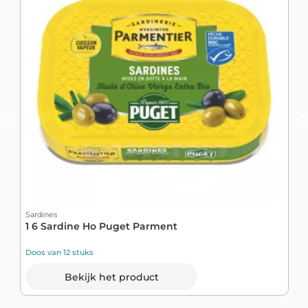
Sardines
S
1 6 Sardine Ho Puget Parment
G
Doos van 12 stuks
D
Bekijk het product