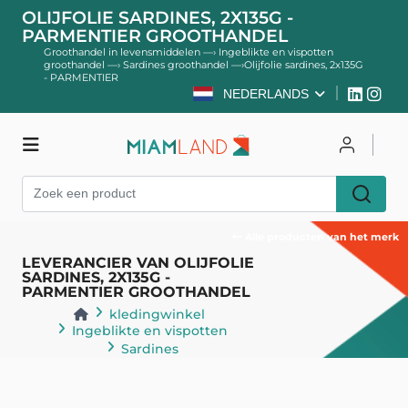
OLIJFOLIE SARDINES, 2X135G -
PARMENTIER GROOTHANDEL
Groothandel in levensmiddelen
—›
Ingeblikte en vispotten
groothandel
—›
Sardines groothandel
—›
Olijfolie sardines, 2x135G
- PARMENTIER
NEDERLANDS
kledingwinkel
Inloggen
Register
Alle producten van het merk
LEVERANCIER VAN OLIJFOLIE
SARDINES, 2X135G -
PARMENTIER GROOTHANDEL
kledingwinkel
Ingeblikte en vispotten
Sardines
Terug