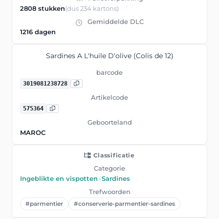
2808 stukken
(dus 234 kartons)
Gemiddelde DLC
1216 dagen
Sardines A L'huile D'olive (Colis de 12)
barcode
3019081238728
Artikelcode
575364
Geboorteland
MAROC
Classificatie
Categorie
Ingeblikte en vispotten
›
Sardines
Trefwoorden
#parmentier
#conserverie-parmentier-sardines