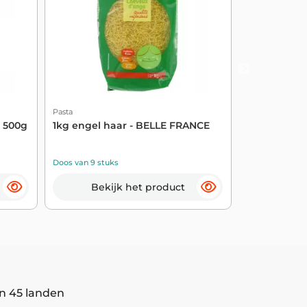
Pasta
Pasta
n 500g
1kg engel haar - BELLE FRANCE
Spaghettipa
Doos van 9 stuks
Doos van 6 stu
Bekijk het product
Beki
n 45 landen