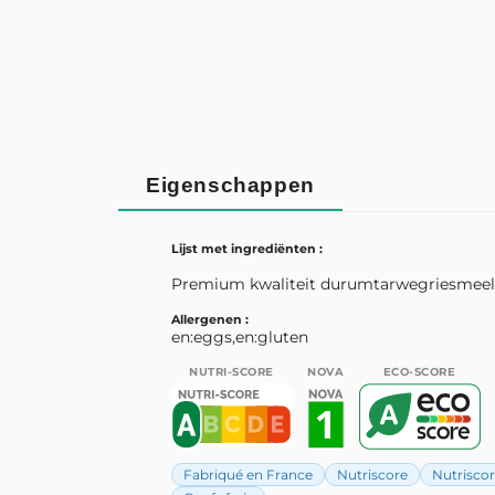
Eigenschappen
Lijst met ingrediënten :
Premium kwaliteit durumtarwegriesmeel, v
Allergenen :
en:eggs,en:gluten
NUTRI-SCORE
NOVA
ECO-SCORE
Fabriqué en France
Nutriscore
Nutriscor