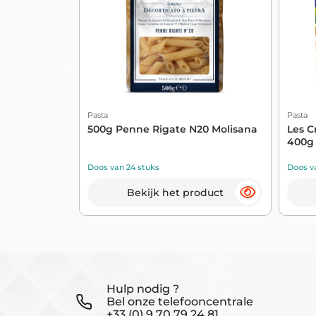
Pasta
Pasta
500g Penne Rigate N20 Molisana
Les C
400g 
Doos van 24 stuks
Doos va
Bekijk het product
Hulp nodig ?
Bel onze telefooncentrale
+33 (0) 9 70 79 24 81