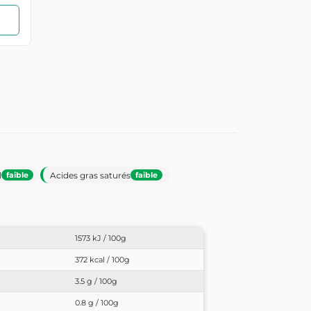
l
Acides gras saturés
faible
faible
1573 kJ / 100g
372 kcal / 100g
3.5 g / 100g
0.8 g / 100g