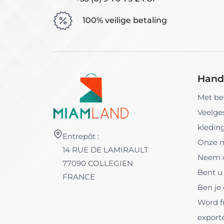
100% veilige betaling
Handi
Met be
Veelge
kledin
Entrepôt :
Onze 
14 RUE DE LAMIRAULT
Neem c
77090 COLLEGIEN
Bent u 
FRANCE
Ben je
Word f
export