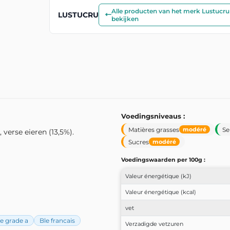
Alle producten van het merk Lustucru
LUSTUCRU
bekijken
Voedingsniveaus :
Matières grasses
Se
modéré
erse eieren (13,5%).
Sucres
modéré
Voedingswaarden per 100g :
Valeur énergétique (kJ)
Valeur énergétique (kcal)
vet
e grade a
Ble francais
Verzadigde vetzuren