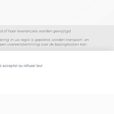
 of haar leveranciers worden gewijzigd.
ering in uw regio is gepland, worden transport- en
ij geen overeenstemming over de bezorgkosten kan
 Foto's zijn niet contractueel.
z accepter ou refuser leur
TION
 SANTÉ PUBLIQUE, ART.L.3342-1 et L.3353-3
Site réalisé par
MAADAM SOLUTIONS