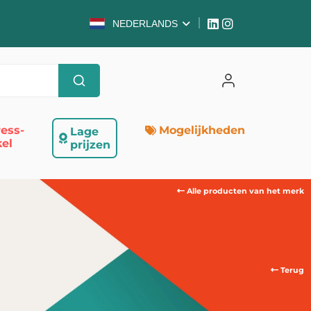
NEDERLANDS
ess-
Mogelijkheden
Lage
el
prijzen
Alle producten van het merk
Terug