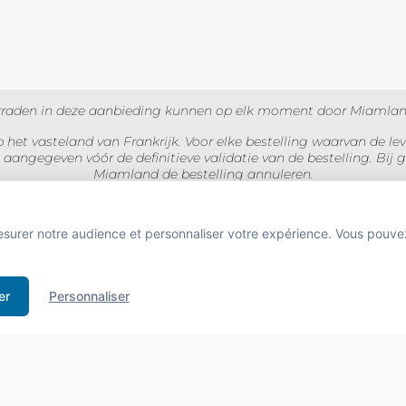
l
oorraden in deze aanbieding kunnen op elk moment door Miamland
 het vasteland van Frankrijk. Voor elke bestelling waarvan de lev
 aangegeven vóór de definitieve validatie van de bestelling. B
Miamland de bestelling annuleren.
lusief btw voor particulieren en exclusief btw voor professionals.
esurer notre audience et personnaliser votre expérience. Vous pouve
BUS D'ALCOOL EST DANGEREUX POUR LA SANTÉ À CONSOMMER AVEC MODÉRA
 de boissons alcooliques aux mineurs de moins de 18 ans
er
Personnaliser
e l'acheteur est exigée au moment de la vente en ligne.
CODE DE LA
behouden.