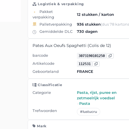
Logistiek & verpakking
Pakket
12 stukken / karton
verpakking
Palletverpakking
936 stukken
(dus 78 kartons
Gemiddelde DLC
730 dagen
Pates Aux Oeufs Spaghetti (Colis de 12)
barcode
3073190101250
Artikelcode
112531
Geboorteland
FRANCE
Classificatie
Categorie
Pasta, rijst, puree en
zetmeelrijk voedsel
›
Pasta
Trefwoorden
#lustucru
Mark