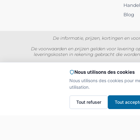
Hande
Blog
De informatie, prijzen, kortingen en v
De voorwaarden en prijzen gelden voor levering op
leveringskosten in rekening gebracht die worden
Prijzen worden weergegeven inc
Nous utilisons des cookies
Nous utilisons des cookies pour m
utilisation.
L'A
Interdiction de vente
Tout refuser
Tout accept
La preuve de majorité d
Copyright © 2026 Miamland, Alle rechten voor