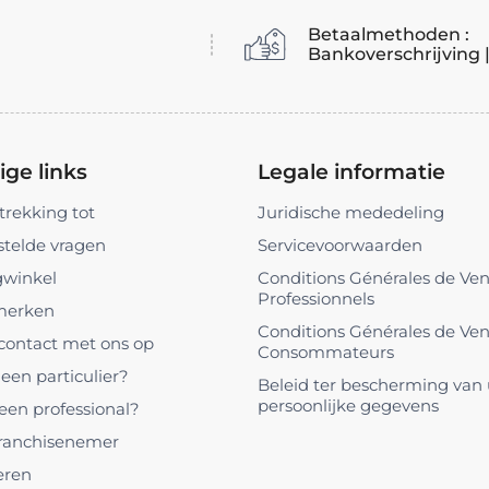
Betaalmethoden :
Bankoverschrijving 
ge links
Legale informatie
trekking tot
Juridische mededeling
stelde vragen
Servicevoorwaarden
gwinkel
Conditions Générales de Ve
Professionnels
merken
Conditions Générales de Ve
ontact met ons op
Consommateurs
een particulier?
Beleid ter bescherming van
persoonlijke gegevens
 een professional?
ranchisenemer
eren