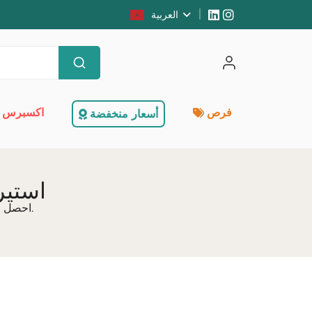
العربية
فرص
اكسبرس 
أسعار منخفضة
استير
احصل على جميع منتجات الاستهلاك اليومي بأسعار الجملة، سواء كنت فردًا أو محترفًا.