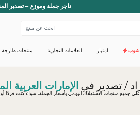
تاجر جملة وموزع – تصدير المن
شوب
امتياز
العلامات التجارية
منتجات طازجة
المناشف الورقية والمناديل وورق التواليت
ال
اد / تصدير في
الإمارات العربية الم
الإسفنج والقفازا
غسل وصيانة الكتان
المنتجات
المنظفات المتخصصة
المنظفات العامة
منتج عضوي لغسل ا
مزيل البقع
صيانة الآلة
منظفات منزلية
العناية بالأحذية
أدوات فك الحظر
معطرات الجو
المبيدات 