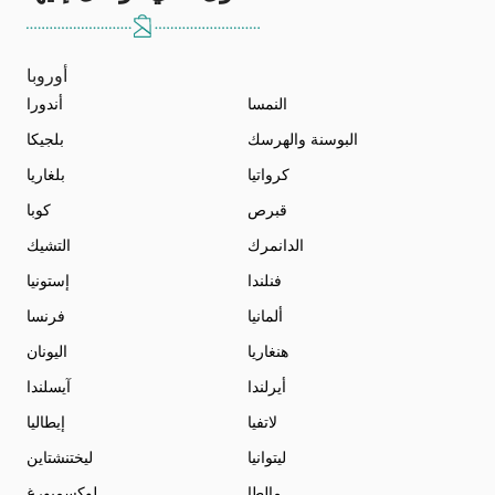
أوروبا
النمسا
أندورا
البوسنة والهرسك
بلجيكا
كرواتيا
بلغاريا
قبرص
كوبا
الدانمرك
التشيك
فنلندا
إستونيا
ألمانيا
فرنسا
هنغاريا
اليونان
أيرلندا
آيسلندا
لاتفيا
إيطاليا
ليتوانيا
ليختنشتاين
مالطا
لوكسمبورغ