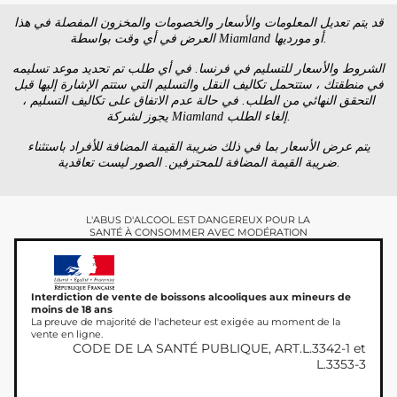
قد يتم تعديل المعلومات والأسعار والخصومات والمخزون المفصلة في هذا
العرض في أي وقت بواسطة Miamland أو مورديها.
الشروط والأسعار للتسليم في فرنسا. في أي طلب تم تحديد موعد تسليمه
في منطقتك ، ستتحمل تكاليف النقل والتسليم التي ستتم الإشارة إليها قبل
التحقق النهائي من الطلب. في حالة عدم الاتفاق على تكاليف التسليم ،
يجوز لشركة Miamland إلغاء الطلب.
يتم عرض الأسعار بما في ذلك ضريبة القيمة المضافة للأفراد باستثناء
ضريبة القيمة المضافة للمحترفين. الصور ليست تعاقدية.
L'ABUS D'ALCOOL EST DANGEREUX POUR LA
SANTÉ À CONSOMMER AVEC MODÉRATION
Interdiction de vente de boissons alcooliques aux mineurs de
moins de 18 ans
La preuve de majorité de l'acheteur est exigée au moment de la
vente en ligne.
CODE DE LA SANTÉ PUBLIQUE, ART.L.3342-1 et
L.3353-3