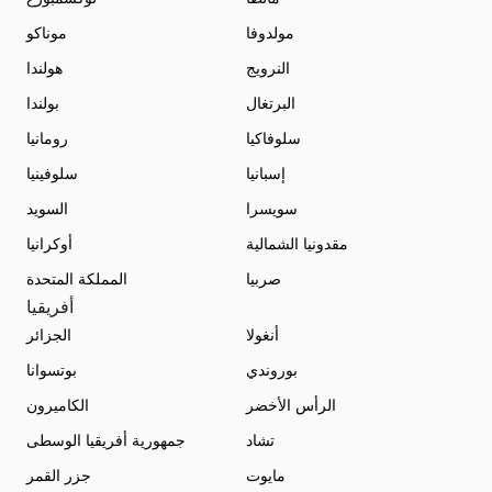
مولدوفا
موناكو
النرويج
هولندا
البرتغال
بولندا
سلوفاكيا
رومانيا
إسبانيا
سلوفينيا
سويسرا
السويد
مقدونيا الشمالية
أوكرانيا
صربيا
المملكة المتحدة
أفريقيا
أنغولا
الجزائر
بوروندي
بوتسوانا
الرأس الأخضر
الكاميرون
تشاد
جمهورية أفريقيا الوسطى
مايوت
جزر القمر