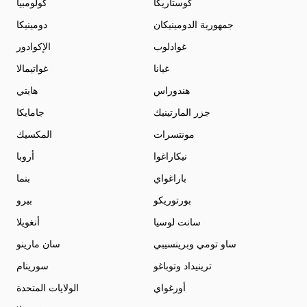
كوستاريكا
كولومبيا
جمهورية الدومينيكان
دومينيكا
غوادلوب
الإكوادور
غيانا
غواتيمالا
هندوراس
هايتي
جزر المارتينيك
جامايكا
مونتسرات
المكسيك
نيكاراغوا
أروبا
باراغواي
بنما
بورتوريكو
بيرو
سانت لوسيا
أنغويلا
ساو تومي وبرينسيبي
سان مارينو
ترينيداد وتوباغو
سورينام
أورغواي
الولايات المتحدة