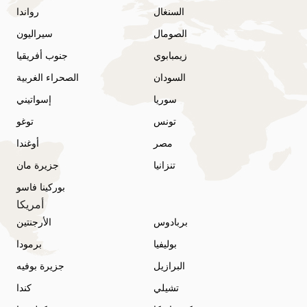
السنغال
رواندا
الصومال
سيراليون
زيمبابوي
جنوب أفريقيا
السودان
الصحراء الغربية
سوريا
إسواتيني
تونس
توغو
مصر
أوغندا
تنزانيا
جزيرة مان
بوركينا فاسو
أمريكا
بربادوس
الأرجنتين
بوليفيا
برمودا
البرازيل
جزيرة بوفيه
تشيلي
كندا