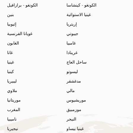
الكونغو - كينشاسا
الكونغو - برازافيل
غينيا الاستوائية
بنين
إريتريا
إثيوبيا
جيبوتي
غويانا الفرنسية
غامبيا
الغابون
غرينادا
غانا
ساحل العاج
غينيا
ليسوتو
كينيا
مدغشقر
ليبيريا
مالي
ملاوي
موريشيوس
موريتانيا
موزمبيق
المغرب
النيجر
ناميبيا
غينيا بيساو
نيجيريا