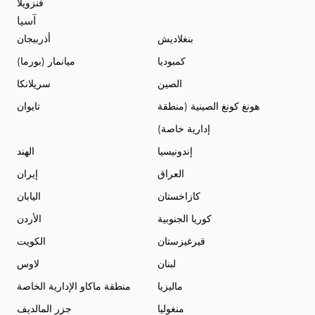
فنزويلا
آسيا
بنغلاديش
أذربيجان
كمبوديا
ميانمار (بورما)
الصين
سريلانكا
هونغ كونغ الصينية (منطقة
تايوان
إدارية خاصة)
إندونيسيا
الهند
العراق
إيران
كازاخستان
اليابان
كوريا الجنوبية
الأردن
قيرغيزستان
الكويت
لبنان
لاوس
ماليزيا
منطقة ماكاو الإدارية الخاصة
منغوليا
جزر المالديف