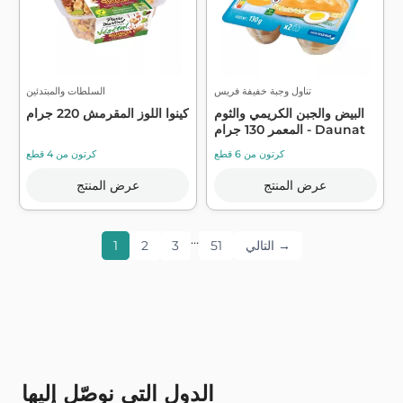
تناول وجبة خفيفة فريس
السلطات والمبتدئين
البيض والجبن الكريمي والثوم
كينوا اللوز المقرمش 220 جرام
المعمر 130 جرام - Daunat
كرتون من 6 قطع
كرتون من 4 قطع
عرض المنتج
عرض المنتج
…
التالي →
51
3
2
1
الدول التي نوصّل إليها