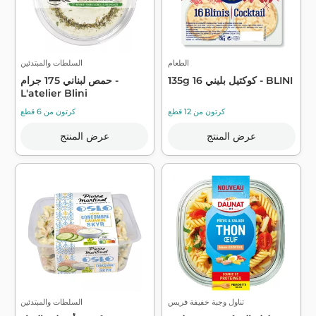
الطعام
السلطات والمبتدئين
135g 16 كوكتيل بليني - BLINI
حمص لبناني 175 جرام -
L'atelier Blini
كرتون من 12 قطع
كرتون من 6 قطع
عرض المنتج
عرض المنتج
تناول وجبة خفيفة فريس
السلطات والمبتدئين