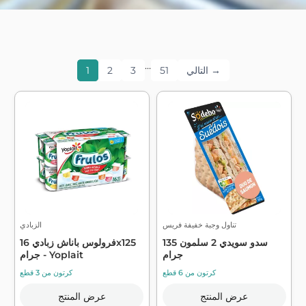
…
التالي →
51
3
2
1
تناول وجبة خفيفة فريس
الزبادي
سدو سويدي 2 سلمون 135
فرولوس باناش زبادي 16x125
جرام
جرام - Yoplait
كرتون من 6 قطع
كرتون من 3 قطع
عرض المنتج
عرض المنتج