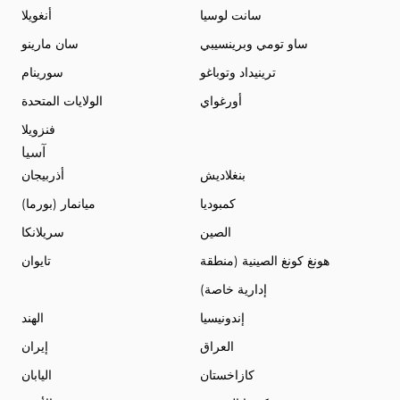
سانت لوسيا
أنغويلا
ساو تومي وبرينسيبي
سان مارينو
ترينيداد وتوباغو
سورينام
أورغواي
الولايات المتحدة
فنزويلا
آسيا
بنغلاديش
أذربيجان
كمبوديا
ميانمار (بورما)
الصين
سريلانكا
هونغ كونغ الصينية (منطقة
تايوان
إدارية خاصة)
إندونيسيا
الهند
العراق
إيران
كازاخستان
اليابان