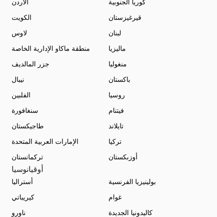
كوريا الجنوبية
الأردن
قيرغيزستان
الكويت
لبنان
لاوس
ماليزيا
منطقة ماكاو الإدارية الخاصة
منغوليا
جزر المالديف
باكستان
نيبال
روسيا
الفلبين
فيتنام
سنغافورة
تايلاند
طاجيكستان
تركيا
الإمارات العربية المتحدة
أوزبكستان
تركمانستان
أوقيانوسيا
بولينيزيا الفرنسية
أستراليا
غوام
كيريباتي
كاليدونيا الجديدة
ناورو