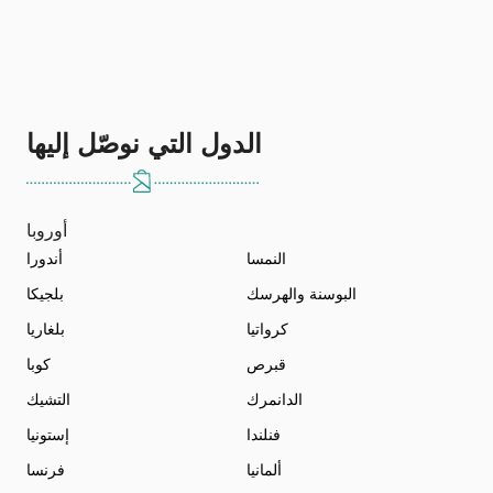
الدول التي نوصّل إليها
أوروبا
النمسا
أندورا
البوسنة والهرسك
بلجيكا
كرواتيا
بلغاريا
قبرص
كوبا
الدانمرك
التشيك
فنلندا
إستونيا
ألمانيا
فرنسا