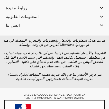
روابط مفيدة
المعلومات القانونية
اتصل بنا
قد يتم تعديل المعلومات والأسعار والخصومات والمخزون المفصلة في هذا
العرض في أي وقت بواسطة Miamland أو مورديها.
الشروط والأسعار للتسليم في فرنسا. في أي طلب تم تحديد موعد تسليمه
في منطقتك ، ستتحمل تكاليف النقل والتسليم التي ستتم الإشارة إليها قبل
التحقق النهائي من الطلب. في حالة عدم الاتفاق على تكاليف التسليم ،
يجوز لشركة Miamland إلغاء الطلب.
يتم عرض الأسعار بما في ذلك ضريبة القيمة المضافة للأفراد باستثناء
ضريبة القيمة المضافة للمحترفين. الصور ليست تعاقدية.
L'ABUS D'ALCOOL EST DANGEREUX POUR LA
SANTÉ À CONSOMMER AVEC MODÉRATION