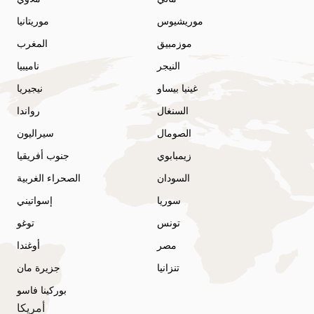
موريشيوس
موريتانيا
موزمبيق
المغرب
النيجر
ناميبيا
غينيا بيساو
نيجيريا
السنغال
رواندا
الصومال
سيراليون
زيمبابوي
جنوب أفريقيا
السودان
الصحراء الغربية
سوريا
إسواتيني
تونس
توغو
مصر
أوغندا
تنزانيا
جزيرة مان
بوركينا فاسو
أمريكا