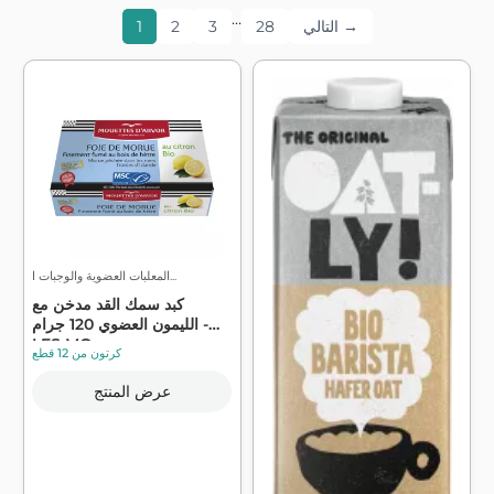
…
التالي →
28
3
2
1
المعلبات العضوية والوجبات ا...
كبد سمك القد مدخن مع
الليمون العضوي 120 جرام -
LES MO...
كرتون من 12 قطع
عرض المنتج