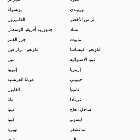
بوروندي
بوتسوانا
الرأس الأخضر
الكاميرون
تشاد
جمهورية أفريقيا الوسطى
مايوت
جزر القمر
الكونغو - كينشاسا
الكونغو - برازافيل
غينيا الاستوائية
بنين
إريتريا
إثيوبيا
جيبوتي
غويانا الفرنسية
غامبيا
الغابون
غرينادا
غانا
ساحل العاج
غينيا
ليسوتو
كينيا
مدغشقر
ليبيريا
مالي
ملاوي