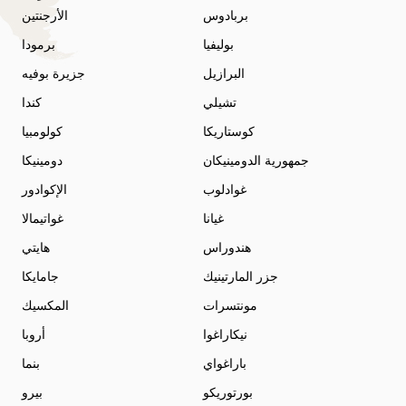
بربادوس
الأرجنتين
بوليفيا
برمودا
البرازيل
جزيرة بوفيه
تشيلي
كندا
كوستاريكا
كولومبيا
جمهورية الدومينيكان
دومينيكا
غوادلوب
الإكوادور
غيانا
غواتيمالا
هندوراس
هايتي
جزر المارتينيك
جامايكا
مونتسرات
المكسيك
نيكاراغوا
أروبا
باراغواي
بنما
بورتوريكو
بيرو