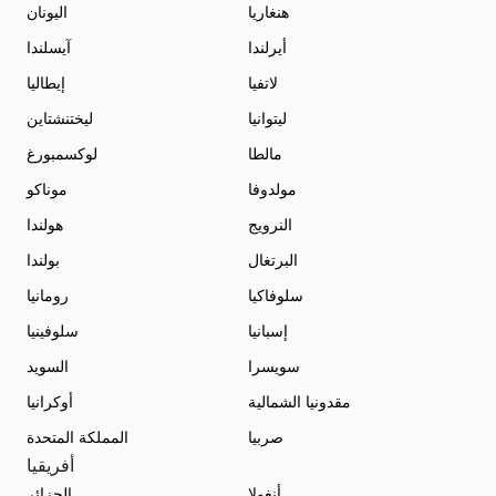
هنغاريا
اليونان
أيرلندا
آيسلندا
لاتفيا
إيطاليا
ليتوانيا
ليختنشتاين
مالطا
لوكسمبورغ
مولدوفا
موناكو
النرويج
هولندا
البرتغال
بولندا
سلوفاكيا
رومانيا
إسبانيا
سلوفينيا
سويسرا
السويد
مقدونيا الشمالية
أوكرانيا
صربيا
المملكة المتحدة
أفريقيا
أنغولا
الجزائر