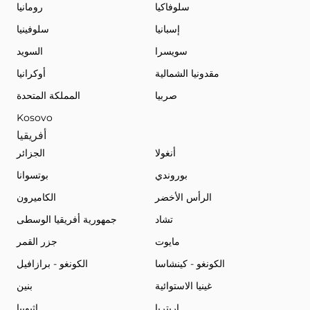
سلوفاكيا
رومانيا
إسبانيا
سلوفينيا
سويسرا
السويد
مقدونيا الشمالية
أوكرانيا
صربيا
المملكة المتحدة
Kosovo
أفريقيا
أنغولا
الجزائر
بوروندي
بوتسوانا
الرأس الأخضر
الكاميرون
تشاد
جمهورية أفريقيا الوسطى
مايوت
جزر القمر
الكونغو - كينشاسا
الكونغو - برازافيل
غينيا الاستوائية
بنين
إريتريا
إثيوبيا