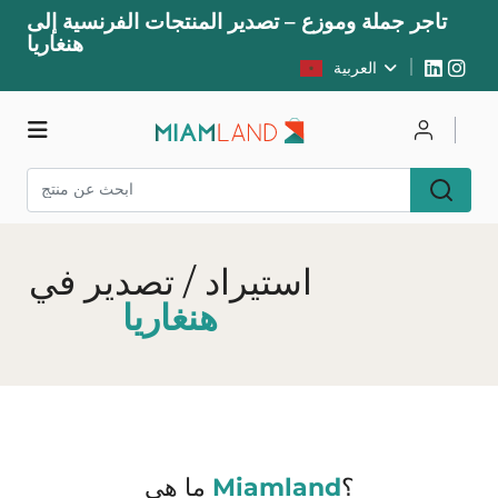
تاجر جملة وموزع – تصدير المنتجات الفرنسية إلى
هنغاريا
العربية
يسجل
يتصل
متجر
استيراد / تصدير في
هنغاريا
؟
Miamland
ما هي