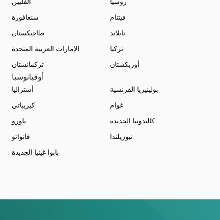
روسيا
الفلبين
فيتنام
سنغافورة
تايلاند
طاجيكستان
تركيا
الإمارات العربية المتحدة
أوزبكستان
تركمانستان
أوقيانوسيا
بولينيزيا الفرنسية
أستراليا
غوام
كيريباتي
كاليدونيا الجديدة
ناورو
نيوزيلندا
فانواتو
بابوا غينيا الجديدة