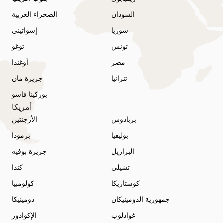
السودان
الصحراء الغربية
سوريا
إسواتيني
تونس
توغو
مصر
أوغندا
تنزانيا
جزيرة مان
بوركينا فاسو
أمريكا
بربادوس
الأرجنتين
بوليفيا
برمودا
البرازيل
جزيرة بوفيه
تشيلي
كندا
كوستاريكا
كولومبيا
جمهورية الدومينيكان
دومينيكا
غوادلوب
الإكوادور