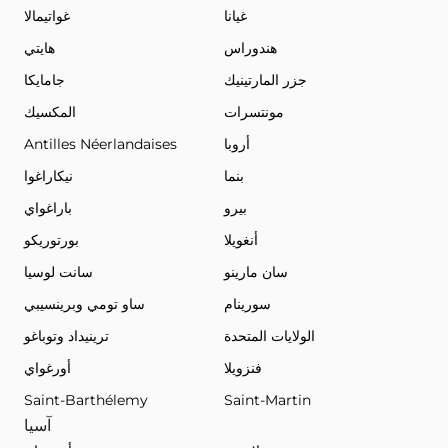
غيانا
غواتيمالا
هندوراس
هايتي
جزر المارتينيك
جامايكا
مونتسرات
المكسيك
أروبا
Antilles Néerlandaises
بنما
نيكاراغوا
بيرو
باراغواي
أنغويلا
بورتوريكو
سان مارينو
سانت لوسيا
سورينام
ساو تومي وبرينسيبي
الولايات المتحدة
ترينيداد وتوباغو
فنزويلا
أورغواي
Saint-Barthélemy
Saint-Martin
آسيا