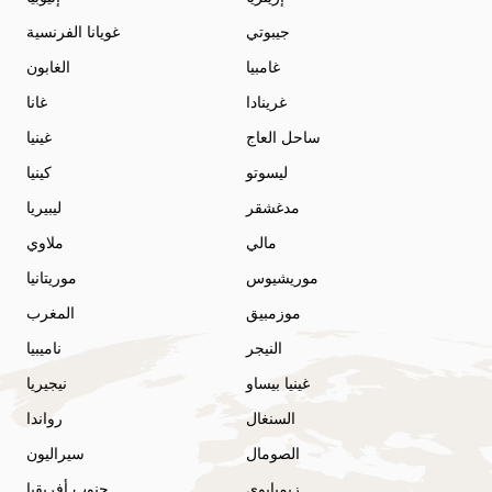
جيبوتي
غويانا الفرنسية
غامبيا
الغابون
غرينادا
غانا
ساحل العاج
غينيا
ليسوتو
كينيا
مدغشقر
ليبيريا
مالي
ملاوي
موريشيوس
موريتانيا
موزمبيق
المغرب
النيجر
ناميبيا
غينيا بيساو
نيجيريا
السنغال
رواندا
الصومال
سيراليون
زيمبابوي
جنوب أفريقيا