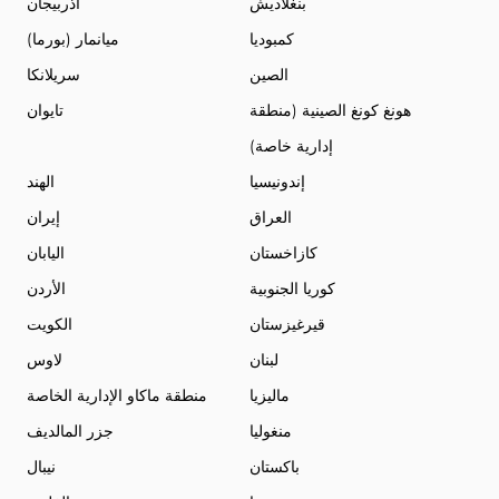
بنغلاديش
أذربيجان
كمبوديا
ميانمار (بورما)
الصين
سريلانكا
هونغ كونغ الصينية (منطقة
تايوان
إدارية خاصة)
إندونيسيا
الهند
العراق
إيران
كازاخستان
اليابان
كوريا الجنوبية
الأردن
قيرغيزستان
الكويت
لبنان
لاوس
ماليزيا
منطقة ماكاو الإدارية الخاصة
منغوليا
جزر المالديف
باكستان
نيبال