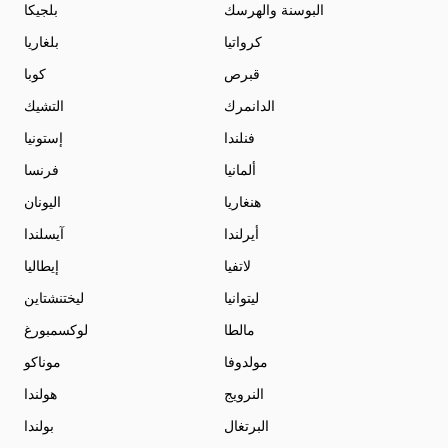
البوسنة والهرسك
بلجيكا
كرواتيا
بلغاريا
قبرص
كوبا
الدانمرك
التشيك
فنلندا
إستونيا
ألمانيا
فرنسا
هنغاريا
اليونان
أيرلندا
آيسلندا
لاتفيا
إيطاليا
ليتوانيا
ليختنشتاين
مالطا
لوكسمبورغ
مولدوفا
موناكو
النرويج
هولندا
البرتغال
بولندا